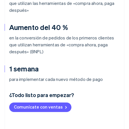
que utilizan las herramientas de «compra ahora, paga
después»
Aumento del 40 %
en la conversión de pedidos de los primeros clientes
que utilizan herramientas de «compra ahora, paga
después» (BNPL)
1 semana
para implementar cada nuevo método de pago
¿Todo listo para empezar?
Alemania
Comunícate con ventas
Deutsch
English
Australia
English
Austria