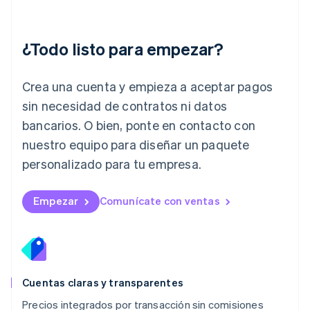
Italiano
English
Japón
日本語
English
¿Todo listo para empezar?
Letonia
English
Liechtenstein
Crea una cuenta y empieza a aceptar pagos
Deutsch
English
Lituania
sin necesidad de contratos ni datos
English
bancarios. O bien, ponte en contacto con
Luxemburgo
nuestro equipo para diseñar un paquete
Français
Deutsch
English
Malasia
personalizado para tu empresa.
English
简体中文
Malta
English
Empezar
Comunícate con ventas
México
Español
English
Noruega
English
Nueva Zelandia
English
Cuentas claras y transparentes
Países Bajos
Precios integrados por transacción sin comisiones
Nederlands
English