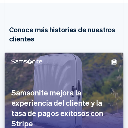
Deutsch
English
Bélgica
Nederlands
Français
Deutsch
English
Brasil
Português
English
Conoce más historias de nuestros
Bulgaria
English
clientes
Canadá
English
Français
China continental
简体中文
English
Chipre
English
Croacia
English
Italiano
Dinamarca
Samsonite mejora la
English
Emiratos Árabes Unidos
experiencia del cliente y la
English
tasa de pagos exitosos con
Eslovaquia
English
Stripe
Eslovenia