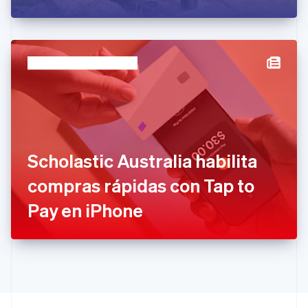
English
Italiano
España
Español
English
Estados Unidos
English
Español
简体中文
Estonia
English
Finlandia
English
Svenska
Francia
Français
English
Gibraltar
Scholastic Australia habilita
English
compras rápidas con Tap to
Grecia
English
Pay en iPhone
Hungría
English
India
English
Irlanda
English
Italia