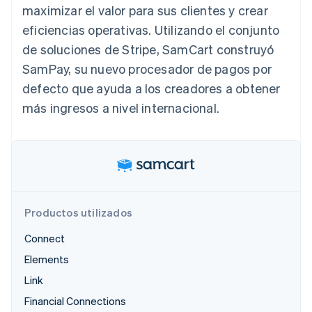
maximizar el valor para sus clientes y crear
Radar
eficiencias operativas. Utilizando el conjunto
Prevención de fraude
de soluciones de Stripe, SamCart construyó
Ecosistema
Atlas
Constitución de una startup
SamPay, su nuevo procesador de pagos por
Socios
Climate
defecto que ayuda a los creadores a obtener
Stripe App Marketplace
Eliminación de dióxido de carbono
más ingresos a nivel internacional.
Identity
Verificación de identidad en línea
Productos utilizados
Sesiones de Stripe 2026
Descubre cómo Stripe construye la infraestructura económi
Connect
Mirar ahora
Elements
Link
Financial Connections