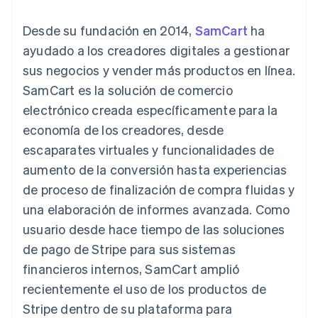
Métodos de
Recognition
Empresa
criptomonedas
de tarjetas
Gestión del dinero
Gestionar
pago
Automatización
Plataformas
suscripciones
Desde su fundación en 2014,
SamCart
ha
Acceso a más
contable
Compras de
Hoja de ruta del
SaaS
Ofrecer cobro por
de 125
Stripe Sigma
criptomoneda
producto
ayudado a los creadores digitales a gestionar
consumo
Terminal
Informes
integrables
Conferencia anual
Emitir tarjetas
sus negocios y vender más productos en línea.
Pagos en
personalizados
Sessions
respaldadas por
persona
Data Pipeline
Empleos
monedas estables
SamCart es la solución de comercio
Por sector
Authorization
Sincronización
Sala de prensa
Aprovisiona y gestiona
electrónico creada específicamente para la
Boost
de datos
Stripe Press
servicios con agentes
Optimizaciones
Empresas de IA
economía de los creadores, desde
de aceptación
Economía de los
escaparates virtuales y funcionalidades de
Link
creadores
Proceso de
Juegos
Contacto
aumento de la conversión hasta experiencias
Recursos
Hostelería, viajes y ocio
compra
de proceso de finalización de compra fluidas y
acelerado
Financial
Contacta con ventas
Seguros
Integraciones de
Connections
Conviértete en socio
una elaboración de informes avanzada. Como
Medios de
aplicaciones
Datos de ctas.
comunicación y
Ejemplos de código
usuario desde hace tiempo de las soluciones
financieras
entretenimiento
Blog de
vinculadas
de pago de Stripe para sus sistemas
Organizaciones sin
desarrolladores
fines de lucro
Estado de la API
financieros internos, SamCart amplió
Servicios
recientemente el uso de los productos de
Más
profesionales
Product roadmap
Sector público
Stripe dentro de su plataforma para
Ver lo que viene
Minorista