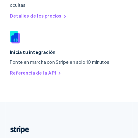
ocultas
Polonia
English
Detalles de los precios
Portugal
Português
English
RAE de Hong Kong, China
English
简体中文
Reino Unido
English
Inicia tu integración
República Checa
Ponte en marcha con Stripe en solo 10 minutos
English
Rumania
Referencia de la API
English
Singapur
English
简体中文
Suecia
Svenska
English
Suiza
Deutsch
Français
Italiano
English
Tailandia
ไทย
English