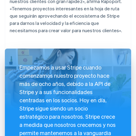
nuestros clientes con gran rapidez», afirma Rapoport.
«Tenemos proyectos interesantes en la hoja de ruta
que seguirán aprovechando el ecosistema de Stripe
para darnos la velocidad y la eficiencia que
necesitamos para crear valor para nuestros clientes».
Empezamos a usar Stripe cuando
comenzamos nuestro proyecto hace
más de ocho años, debido a la API de
Stripe y a sus funcionalidades
centradas en los socios. Hoy en día,
Stripe sigue siendo un socio
estratégico para nosotros. Stripe crece
a medida que nosotros crecemos y nos
permite mantenernos a la vanguardia