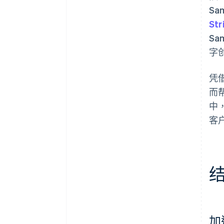
S
Str
Sa
字
凭
而帮
中，
客
加