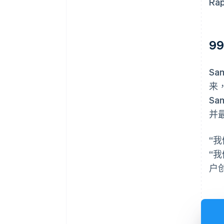
Ra
9
S
来，
S
并
“
“
户