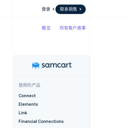
登录
联系销售
概览
所有客户故事
资源
生态系统
联系
场
更多
应用集成
合作伙伴
联系销售
Product roadmap
代码示例
Stripe App Marketplace
成为合作伙伴
了解未来规划
开发者博客
API 状态
Radar
欺诈防范
Atlas
初创企业注册
使用的产品
Climate
碳移除
Connect
Elements
Link
Financial Connections