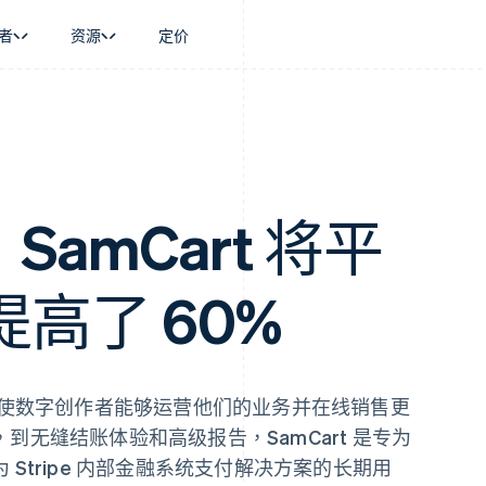
者
资源
定价
景
指南
按行业
公司
资金管理
平台和交易市
商务
持
接受线上付款
AI 企业
产品路线图
Global Payouts
Connect
币
持方案
实施预置结账流程
创作者经济
Sessions 年度大会
向第三方打款
平台支付
务
务
构建平台或交易市场
游戏
招聘
Crypto
金融
管理订阅
酒店、旅游与休闲
资讯中心
，SamCart 将平
钱包、稳定币发行和发卡基础设
动化
提供按用量计费
保险
Stripe Press
施
企业
发行稳定币支持的支付卡
媒体与娱乐
支付
通过智能体配置和管理服务
非营利组织
高了 60%
场
专业服务
理
公共部门
零售
化
on
使数字创作者能够运营他们的业务并在线销售更
无缝结账体验和高级报告，SamCart 是专为
Stripe 内部金融系统支付解决方案的长期用