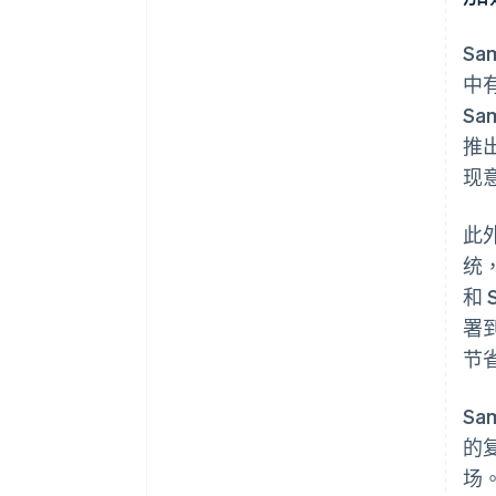
Sa
中有
S
推出
现
此
统
和
署到
节
Sa
的
场