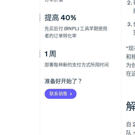
提高 40%
先买后付 (BNPL) 工具早期使用
者的订单转化率
“
1 周
和移
部署每种新的支付方式所用时间
为
在
准备好开始了？
联系销售
自
队