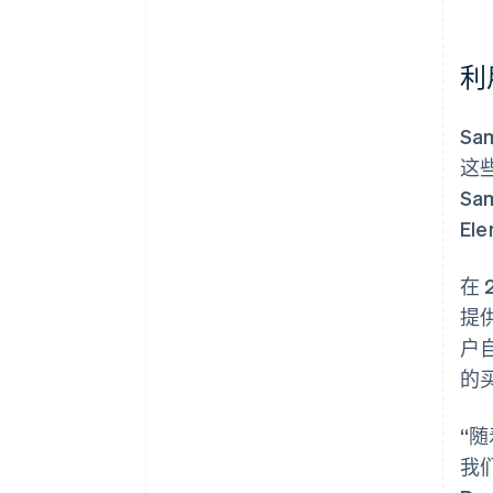
利
S
这
Sa
E
在 
提
户
的
“随
我