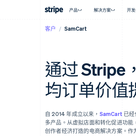
产品
解决方案
开发
客户
SamCart
按企业阶段
文档
学习
按应用场
支持
支付
营收
大型企业
Stripe 文档
博客
智能体
获取支
Payments
Billing
初创企业
API 参考文档
客户案例
加密货
托管支
在线支付
经常性收入
库与 SDK
指南
电子商
专业服
Managed Payments
Metronome
Stripe Apps
嵌入式
通过 Stripe
备案商家解决方案
按用量计费
财务自
Payment links
Subscriptions
全球化
无代码支付
订阅管理
应用内
Checkout
Invoicing
均订单价值提
交易市
预构建支付界面
一次性或定期账单
资金管
Elements
Tax
平台
灵活的 UI 组件
销售税和增值税自动
SaaS
支付方式
Revenue Recogniti
支持 125 种以上
会计自动化
自 2014 年成立以来，
SamCart
已经
Authorization Boost
Stripe Sigma
支付成功率优化
自定义报告
多产品。从虚拟店面和转化促进功能，到
Link
Data Pipeline
加速结账
创作者经济打造的电商解决方案。作为 
数据同步