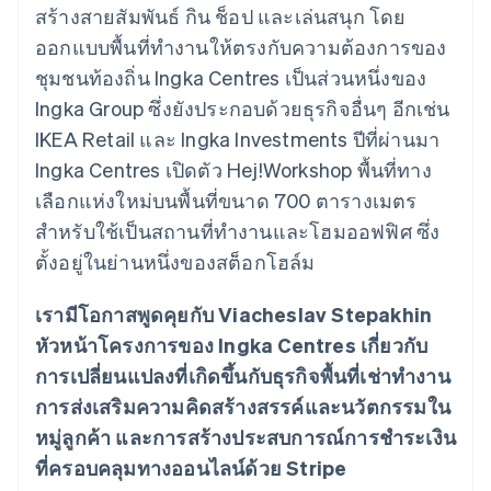
มากกว่า 125
ขายและ VAT
สร้างสายสัมพันธ์ กิน ช็อป และเล่นสนุก โดย
แพลตฟอร์ม
การใช้งาน
รายการ
Authorization
อัตโนมัติ
Revenue
แผนงานผลิตภัณฑ์
SaaS
ออกบัตรที่มีสเตเบิลคอยน์
ออกแบบพื้นที่ทำงานให้ตรงกับความต้องการของ
Boost
Recognition
การประชุมประจำปีแบบ
รองรับอยู่
ยกระดับการ
เซสชัน
ชุมชนท้องถิ่น Ingka Centres เป็นส่วนหนึ่งของ
จัดเตรียมและจัดการ
ระบบ
ยอมรับการ
ตำแหน่งงาน
บริการด้วยเอเจนต์
Ingka Group ซึ่งยังประกอบด้วยธุรกิจอื่นๆ อีกเช่น
อัตโนมัติ
ชำระเงิน
Link
ห้องข่าว
ตามอุตสาหกรรม
การชำระเงินที่
สำหรับการ
Stripe
Stripe Press
IKEA Retail และ Ingka Investments ปีที่ผ่านมา
Sigma
รวดเร็วขึ้น
ทำบัญชี
รายงานที่
Ingka Centres เปิดตัว Hej!Workshop พื้นที่ทาง
บริษัท AI
แหล่งข้อมูล
ออกแบบเอง
แวดวงครีเอเตอร์
เลือกแห่งใหม่บนพื้นที่ขนาด 700 ตารางเมตร
Data
เกม
การติดต่อ
Pipeline
สำหรับใช้เป็นสถานที่ทำงานและโฮมออฟฟิศ ซึ่ง
การบริการ การเดินทาง
การเชื่อมต่อการทำงาน
การซิงค์
และสันทนาการ
แอป
ติดต่อฝ่ายขาย
ตั้งอยู่ในย่านหนึ่งของสต็อกโฮล์ม
ข้อมูล
ประกันภัย
ตัวอย่างโค้ด
สมัครเป็นพาร์ทเนอร์
สื่อและความบันเทิง
บล็อกของนักพัฒนา
องค์กรไม่แสวงผลกำไร
สถานะ API
เรามีโอกาสพูดคุยกับ Viacheslav Stepakhin
บริการเฉพาะทาง
หัวหน้าโครงการของ Ingka Centres เกี่ยวกับ
ภาครัฐ
เพิ่มเติม
ธุรกิจค้าปลีก
การเปลี่ยนแปลงที่เกิดขึ้นกับธุรกิจพื้นที่เช่าทำงาน
Product roadmap
ดูสิ่งที่กำลังจะมาถึง
การส่งเสริมความคิดสร้างสรรค์และนวัตกรรมใน
หมู่ลูกค้า และการสร้างประสบการณ์การชำระเงิน
Radar
ระบบนิเวศ
การป้องกันการฉ้อโกง
ที่ครอบคลุมทางออนไลน์ด้วย Stripe
Atlas