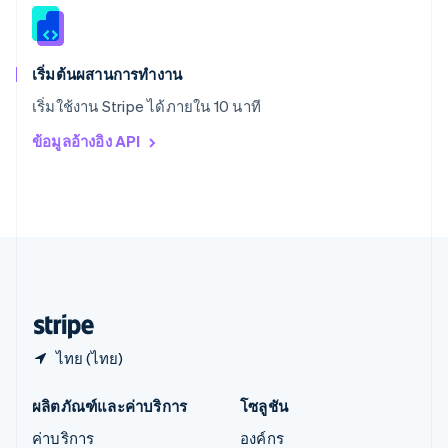
สิงคโปร์
English
简体中文
ออสเตรเลีย
English
เริ่มต้นผสานการทำงาน
ออสเตรีย
เริ่มใช้งาน Stripe ได้ภายใน 10 นาที
Deutsch
English
อิตาลี
ข้อมูลอ้างอิง API
Italiano
English
อินเดีย
English
เอสโตเนีย
English
ไอร์แลนด์
English
ฮังการี
English
ไทย (ไทย)
ผลิตภัณฑ์และค่าบริการ
โซลูชัน
ค่าบริการ
องค์กร