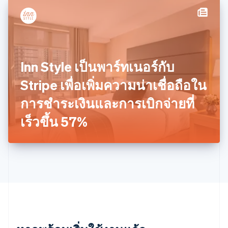
โปแลนด์
English
ฝรั่งเศส
Français
English
ฟินแลนด์
English
Svenska
Inn Style เป็นพาร์ทเนอร์กับ
มอลตา
English
Stripe เพื่อเพิ่มความน่าเชื่อถือใน
มาเลเซีย
English
简体中文
การชำระเงินและการเบิกจ่ายที่
เม็กซิโก
เร็วขึ้น 57%
Español
English
ยิบรอลตาร์
English
เยอรมนี
Deutsch
English
โรมาเนีย
English
ลักเซมเบิร์ก
Français
Deutsch
English
ลัตเวีย
English