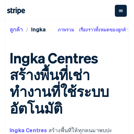
ลูกค้า
Ingka
ภาพรวม
เรื่องราวทั้งหมดของลูกค้า
ตามขั้น
เอกสารประกอบ
เรียนรู้
การชำระเงิน
รายรับ
การ
แพลตฟอ
จัดการ
และ
องค์กร
Stripe Docs
บล็อก
เงิน
มาร์เก็ต
Payments
Billing
ธุรกิจสตาร์ทอัพ
ข้อมูลอ้างอิงเกี่ยวกับ API
เรื่องราวจากลูกค้า
Ingka Centres
การชำระเงิน
รายรับตาม
เพลส
ไลบรารีและ SDK
คู่มือ
ออนไลน์
แบบแผนล่วง
Stripe Apps
Global
Payment links
หน้า
Metronome
Payouts
Conne
สร้างพื้นที่เช่า
การชำร
ตามกรณีใช้งาน
การชำระเงิน
การเรียกเก็บ
เบิกจ่าย
เงินสำห
การสนับสนุน
แบบไม่ต้อง
เงินตามการ
ให้กับ
แพลตฟอ
คู่มือ
การค้าแบบใช้เอเจนต์
ทำงานที่ใช้ระบบ
เขียนโค้ด
Checkout
ใช้งาน
การชำระเงิน
บุคคลที่
อีคอมเมิร์ซ
รับการสนับสนุน
UI การชำระ
ตามรอบบิล
สาม
บริการทางการเงินที่ผสาน
รับการชำระเงินออนไลน์
แพ็กเกจการสนับสนุนที่ได้
การจัดการ
เงินสำเร็จรูป
รวมในตัว
ติดตั้งใช้งานการชำระเงิน
รับการจัดการ
อัตโนมัติ
การชำระเงิน
Elements
การทำงานอัตโนมัติด้าน
สำเร็จรูป
บริการเฉพาะทาง
องค์ประกอบ UI
ตามรอบบิล
Invoicing
การเงิน
สร้างแพลตฟอร์มหรือ
ครั้งเดียวหรือ
ที่ยืดหยุ่น
ธุรกิจทั่วโลก
มาร์เก็ตเพลส
ตามแบบแผน
วิธีการชำระ
การชำระเงินในแอป
จัดการการชำระเงินตาม
เงิน
ล่วงหน้า
Tax
มาร์เก็ตเพลส
รอบบิล
Ingka Centres
สร้างพื้นที่ให้ทุกคนมาพบปะ
เข้าถึงได้
คิดภาษีการ
บริษัท
การจัดการเงิน
เสนอการเรียกเก็บเงินตาม