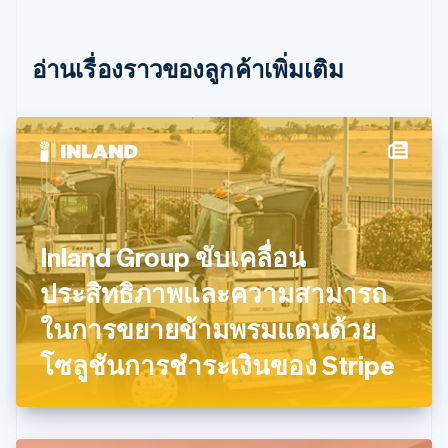
ไซปรัส
English
ญี่ปุ่น
อ่านเรื่องราวของลูกค้าเพิ่มเติม
日本語
English
เดนมาร์ก
English
ไทย
ไทย
English
นอร์เวย์
English
นิวซีแลนด์
English
Inland Group ขับเคลื่อน
เนเธอร์แลนด์
Nederlands
English
ประสิทธิภาพและความสามารถ
บราซิล
Português
English
ในการขยายข้ามพรมแดนด้วย
บัลแกเรีย
โซลูชันการชำระเงินของ Stripe
English
เบลเยียม
Nederlands
Français
Deutsch
English
โปรตุเกส
Português
English