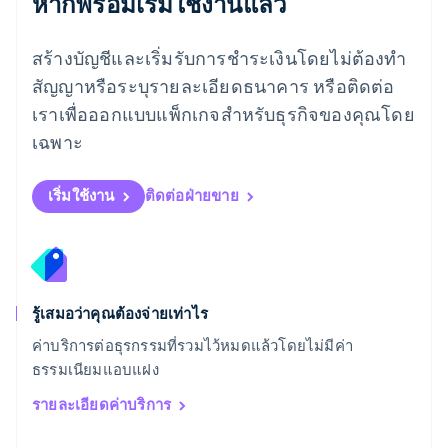
หากพร้อมเริ่มใช้งานแล้ว
ลิกเตนสไตน์
Deutsch
English
ลิทัวเนีย
สร้างบัญชีและเริ่มรับการชำระเงินโดยไม่ต้องทำ
English
สัญญาหรือระบุรายละเอียดธนาคาร หรือติดต่อ
สเปน
เราเพื่อออกแบบแพ็กเกจสำหรับธุรกิจของคุณโดย
Español
English
สโลวาเกีย
เฉพาะ
English
สโลวีเนีย
English
Italiano
เริ่มใช้งาน
ติดต่อฝ่ายขาย
สวิตเซอร์แลนด์
Deutsch
Français
Italiano
English
สวีเดน
Svenska
English
สหรัฐอเมริกา
English
Español
简体中文
รู้เสมอว่าคุณต้องจ่ายเท่าไร
สหรัฐอาหรับเอมิเรตส์
ค่าบริการต่อธุรกรรมที่รวมไว้หมดแล้วโดยไม่มีค่า
English
ธรรมเนียมแอบแฝง
สหราชอาณาจักร
English
รายละเอียดค่าบริการ
สาธารณรัฐเช็ก
English