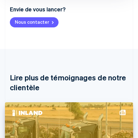
Envie de vous lancer?
Allemagne
Nous contacter
Deutsch
English
Australie
English
Autriche
Deutsch
English
Belgique
Nederlands
Français
Deutsch
English
Brésil
Português
English
Lire plus de témoignages de notre
Bulgarie
English
clientèle
Canada
English
Français
Chine continentale
简体中文
English
Chypre
English
Croatie
English
Italiano