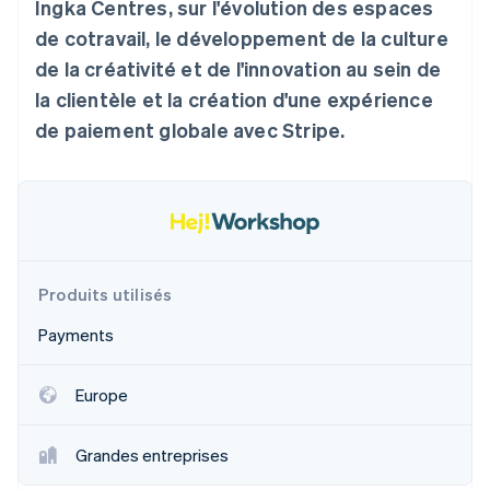
Ingka Centres, sur l'évolution des espaces
Commerce de détail
État des API
Atlas
de cotravail, le développement de la culture
Constitution d'une entreprise
de la créativité et de l'innovation au sein de
Climate
Élimination du carbone
Écosystème
la clientèle et la création d'une expérience
de paiement globale avec Stripe.
Identity
Partenaires
Vérification de l'identité
Stripe App Marketplace
Stripe Sessions 2026
Produits utilisés
Découvrez comment Stripe construit l’infrastructure écon
l’IA.
Payments
Regarder
Europe
Grandes entreprises