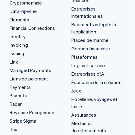
finances
Cryptomonnaie
Entreprises
Data Pipeline
internationales
Elements
Paiements intégrés à
Financial Connections
l’application
Identity
Places de marché
Invoicing
Gestion financière
Issuing
Plateformes
Link
Logiciel-service
Managed Payments
Entreprises d'IA
Liens de paiement
Économie de la création
Payments
Jeux
Payouts
Hôtellerie, voyages et
Radar
loisirs
Revenue Recognition
Assurances
Stripe Sigma
Médias et
Tax
divertissements