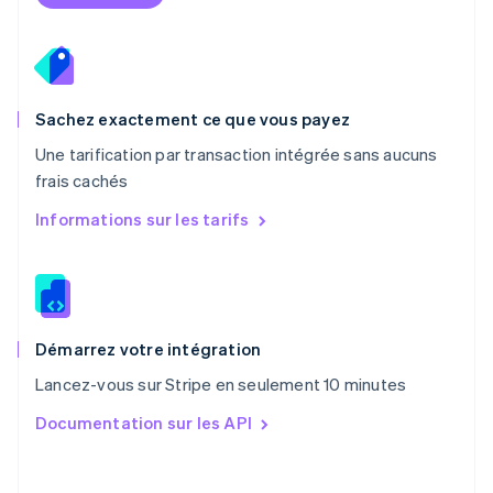
Nouvelle-Zélande
English
Pays-Bas
Nederlands
English
Pologne
English
Sachez exactement ce que vous payez
Portugal
Une tarification par transaction intégrée sans aucuns
Português
English
frais cachés
RAS de Hong Kong, Chine
English
简体中文
Informations sur les tarifs
République tchèque
English
Roumanie
English
Royaume-Uni
English
Démarrez votre intégration
Singapour
Lancez-vous sur Stripe en seulement 10 minutes
English
简体中文
Slovaquie
Documentation sur les API
English
Slovénie
English
Italiano