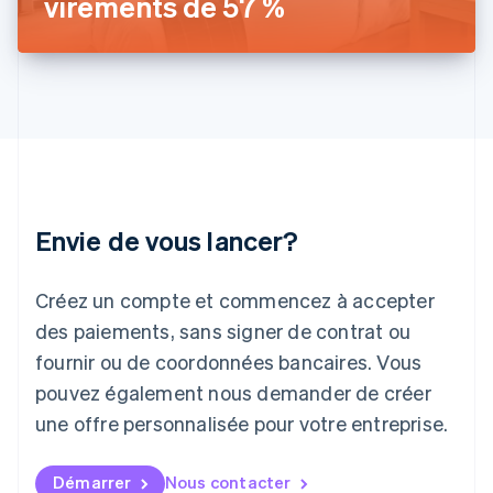
virements de 57 %
Irlande
English
Italie
Italiano
English
Japon
日本語
English
Lettonie
English
Liechtenstein
Deutsch
English
Envie de vous lancer?
Lituanie
English
Luxembourg
Créez un compte et commencez à accepter
Français
Deutsch
English
Malaisie
des paiements, sans signer de contrat ou
English
简体中文
fournir ou de coordonnées bancaires. Vous
Malte
pouvez également nous demander de créer
English
Mexique
une offre personnalisée pour votre entreprise.
Español
English
Norvège
English
Démarrer
Nous contacter