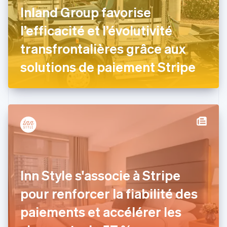
Danemark
Inland Group favorise
English
Émirats arabes unis
l’efficacité et l’évolutivité
English
transfrontalières grâce aux
Espagne
Español
English
solutions de paiement Stripe
Estonie
English
États-Unis
English
Español
简体中文
Finlande
English
Svenska
France
Français
English
Gibraltar
English
Grèce
Inn Style s'associe à Stripe
English
Hongrie
pour renforcer la fiabilité des
English
paiements et accélérer les
Inde
English