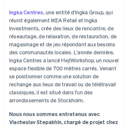
d'IU flexibles
Recognition
l’application
ou une place de marché
Moyens de
Automatisations
Places de marché
Ingka Centres
, une entité d'Ingka Group, qui
paiement
Entreprise
comptables
Gestion financière
Gérer les abonnements
Accès à plus
Stripe Sigma
réunit également IKEA Retail et Ingka
Plateformes
de 125 modes
Rapports
Feuille de route du
Logiciels-services
Proposer une
Investments, crée des lieux de rencontre, de
de paiement
Terminal
personnalisés
produit
facturation à
Paiements en
Data Pipeline
Conférence annuelle de
l’utilisation
réseautage, de relaxation, de restauration, de
personne
Synchronisation
Sessions
Émettre des cartes qui
magasinage et de jeu répondant aux besoins
Authorization
des données
Carrières
reposent sur les
Par secteur d'activité
Boost
Salle de presse
cryptomonnaies
des communautés locales. L'année dernière,
Optimisation
Stripe Press
stables
Ingka Centres a lancé Hej!Workshop, un nouvel
des
Entreprises d'IA
Fournir et gérer des
acceptations
Link
Économie de la
services à l’aide
espace flexible de 700 mètres carrés. Venant
Paiements
création
d’agents
Jeux
se positionner comme une solution de
accélérés
Contact
Hôtellerie, voyages et
rechange aux lieux de travail ou de télétravail
loisirs
Nous contacter
Assurances
classiques, il est situé dans l'un des
Devenir partenaire
Ressources
Médias et
arrondissements de Stockholm.
Plus
divertissements
Product roadmap
Organismes à but non
Intégrations
Découvrez ce qui vous attend
lucratif
d'applications
Nous nous sommes entretenus avec
Services aux
Exemples de code
Radar
Viacheslav Stepakhin, chargé de projet chez
entreprises
Blog des développeurs
Prévention de la fraude
Secteur public