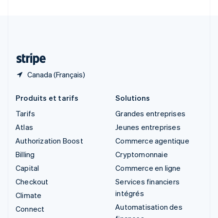
Suède
Svenska
English
Suisse
Deutsch
Français
Italiano
English
Thaïlande
ไทย
English
Canada (Français)
Produits et tarifs
Solutions
Tarifs
Grandes entreprises
Atlas
Jeunes entreprises
Authorization Boost
Commerce agentique
Billing
Cryptomonnaie
Capital
Commerce en ligne
Checkout
Services financiers
intégrés
Climate
Automatisation des
Connect