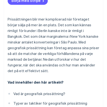
Börja med Stripe
Kassa med flera valutor
Justera löpande
Juridiska begränsningar
Momshantering
Prissättningen blir mer komplicerad när företaget
Bedrägeribekämpning
börjar sälja på mer än en plats. Det som kan kännas
rimligt för kunder i Berlin kanske inte är rimligt i
Regional användarupplevelse
Bangkok. Det som ökar marginalerna i New York kanske
Prisjämförelser
minskar antalet konverteringar i São Paulo. Med
geografisk prissättning kan företag anpassa sina priser
så att de matchar de verkliga förhållandena på varje
marknad de betjänar. Nedan utforskar vi hur det
fungerar, när det ska användas och hur man använder
det på ett effektivt sätt.
Vad innehåller den här artikeln?
Vad är geografisk prissättning?
Typer av taktiker för geografisk prissättning