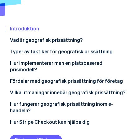
Identitetsverifiering online
Partner
Stripe App Marketplace
Introduktion
Stripe Sessions 2026
Vad är geografisk prissättning?
Se hur Stripe bygger den ekonomiska inf
Titta nu
Typer av taktiker för geografisk prissättning
Hur implementerar man en platsbaserad
prismodell?
Börja med data
Fördelar med geografisk prissättning för företag
Välj strategier som matchar målen
Högre intäkter per region
Vilka utmaningar innebär geografisk prissättning?
Ta hänsyn till kostnadsskillnader
Inträde på nya marknader
Infrastruktur
Hur fungerar geografisk prissättning inom e-
handeln?
Använd rätt verktyg
Konkurrensfördel
Risk för bedrägeri
Platsidentifiering
Hur Stripe Checkout kan hjälpa dig
Lokalisera upplevelsen
Kostnadstäckning
Spänning i olika kanaler
Lokaliserade priser
Följ reglerna och var transparent
Mer flexibilitet
Transparens för kunderna