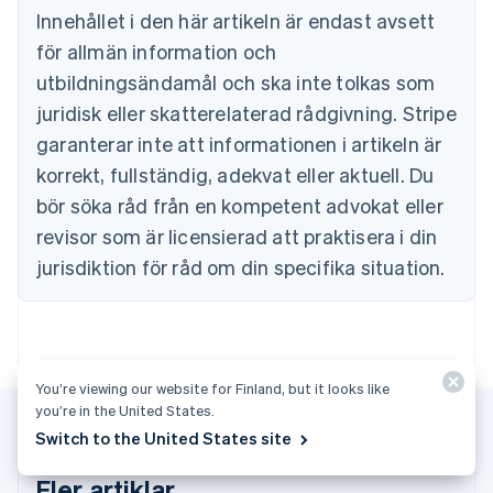
Bulgarien
Innehållet i den här artikeln är endast avsett
English
för allmän information och
Cypern
English
utbildningsändamål och ska inte tolkas som
Danmark
juridisk eller skatterelaterad rådgivning. Stripe
English
Estland
garanterar inte att informationen i artikeln är
English
korrekt, fullständig, adekvat eller aktuell. Du
Fastlandskina
bör söka råd från en kompetent advokat eller
简体中文
English
Finland
revisor som är licensierad att praktisera i din
English
Svenska
jurisdiktion för råd om din specifika situation.
Frankrike
Français
English
Förenade Arabemiraten
English
Gibraltar
English
You’re viewing our website for Finland, but it looks like
you’re in the United States.
Grekland
English
Switch to the United States site
Hongkong SAR, Kina
English
简体中文
Fler artiklar