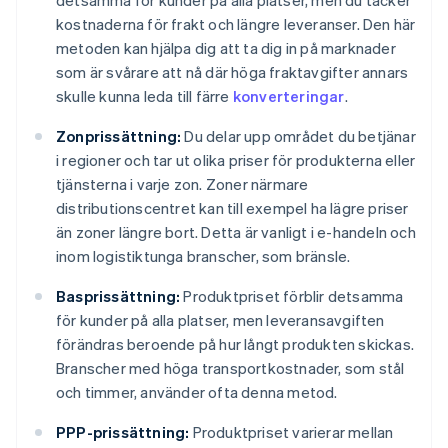
detsamma för kunder på alla platser, men du täcker
kostnaderna för frakt och längre leveranser. Den här
metoden kan hjälpa dig att ta dig in på marknader
som är svårare att nå där höga fraktavgifter annars
skulle kunna leda till färre
konverteringar
.
Zonprissättning:
Du delar upp området du betjänar
i regioner och tar ut olika priser för produkterna eller
tjänsterna i varje zon. Zoner närmare
distributionscentret kan till exempel ha lägre priser
än zoner längre bort. Detta är vanligt i e-handeln och
inom logistiktunga branscher, som bränsle.
Basprissättning:
Produktpriset förblir detsamma
för kunder på alla platser, men leveransavgiften
förändras beroende på hur långt produkten skickas.
Branscher med höga transportkostnader, som stål
och timmer, använder ofta denna metod.
PPP-prissättning:
Produktpriset varierar mellan