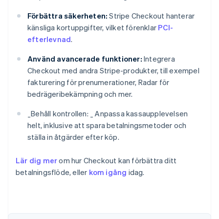
Förbättra säkerheten:
Stripe Checkout hanterar
känsliga kortuppgifter, vilket förenklar
PCI-
efterlevnad
.
Använd avancerade funktioner:
Integrera
Checkout med andra Stripe-produkter, till exempel
fakturering för prenumerationer, Radar för
bedrägeribekämpning och mer.
_
Behåll kontrollen: _
Anpassa kassaupplevelsen
helt, inklusive att spara betalningsmetoder och
ställa in åtgärder efter köp.
Lär dig mer
om hur Checkout kan förbättra ditt
Australien
betalningsflöde, eller
kom igång
idag.
English
Belgien
Nederlands
Français
Deutsch
English
Brasilien
Português
English