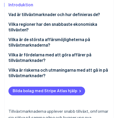
Identitetsverifiering online
Introduktion
Partner
Stripe App Marketplace
Vad är tillväxtmarknader och hur definieras de?
Vilka regioner har den snabbaste ekonomiska
tillväxten?
Stripe Sessions 2026
Se hur Stripe bygger den ekonomiska inf
Syd- och Sydostasien
Vilka är de största affärsmöjligheterna på
Titta nu
tillväxtmarknaderna?
Sub-Sahara och Nordafrika
En växande kundbas
Vilka är fördelarna med att göra affärer på
tillväxtmarknader?
Digitala framsteg
En snabbväxande kundbas
Vilka är riskerna och utmaningarna med att gå in på
Infrastruktur och urban tillväxt
tillväxtmarknader?
Kostnadsfördelar
Naturresurser
Politisk osäkerhet och osäkerhet kring policyer
Lokala resurser och närhet till leverantörskedjan
Bilda bolag med Stripe Atlas hjälp
Tillverkning och leveranskedja
Ekonomisk instabilitet
Hög tillväxtavkastning och diversifiering
Lokal förbättring
Regulatorisk friktion
Talang och förbättring
Tillväxtmarknaderna upplever snabb tillväxt, omformar
Brister i infrastrukturen
sig själva på samma gång och bygger upp nya