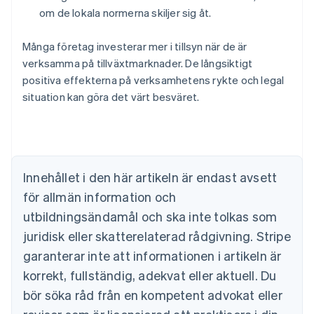
English
om de lokala normerna skiljer sig åt.
Belgien
Nederlands
Français
Deutsch
English
Många företag investerar mer i tillsyn när de är
Brasilien
verksamma på tillväxtmarknader. De långsiktigt
Português
English
Bulgarien
positiva effekterna på verksamhetens rykte och legal
English
situation kan göra det värt besväret.
Cypern
English
Danmark
English
Estland
Innehållet i den här artikeln är endast avsett
English
Fastlandskina
för allmän information och
简体中文
English
utbildningsändamål och ska inte tolkas som
Finland
juridisk eller skatterelaterad rådgivning. Stripe
English
Svenska
Frankrike
garanterar inte att informationen i artikeln är
Français
English
korrekt, fullständig, adekvat eller aktuell. Du
Förenade Arabemiraten
English
bör söka råd från en kompetent advokat eller
Gibraltar