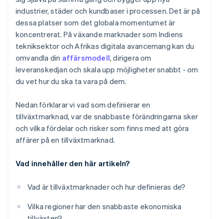
Utrymme för samarbete
industrier, städer och kundbaser i processen. Det är på
Kulturella skillnader och utmaningar att få tillgång
till rätt kompetens.
dessa platser som det globala momentumet är
koncentrerat. På växande marknader som Indiens
Risker avseende anseende och regelefterlevnad
tekniksektor och Afrikas digitala avancemang kan du
omvandla din
affärsmodell
, dirigera om
leveranskedjan och skala upp möjligheter snabbt - om
du vet hur du ska ta vara på dem.
Nedan förklarar vi vad som definierar en
tillväxtmarknad, var de snabbaste förändringarna sker
och vilka fördelar och risker som finns med att göra
affärer på en tillväxtmarknad.
Vad innehåller den här artikeln?
Vad är tillväxtmarknader och hur definieras de?
Vilka regioner har den snabbaste ekonomiska
tillväxten?