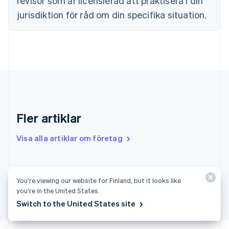
revisor som är licensierad att praktisera i din
English
jurisdiktion för råd om din specifika situation.
Grekland
English
Hongkong SAR, Kina
English
简体中文
Indien
English
Irland
English
Italien
Italiano
English
Fler artiklar
Japan
日本語
English
Visa alla artiklar om företag
Kanada
English
Français
Kroatien
English
Italiano
Så här registrerar du ett företag i Thailand
Lettland
You’re viewing our website for Finland, but it looks like
you’re in the United States.
English
Liechtenstein
Switch to the United States site
Deutsch
English
Litauen