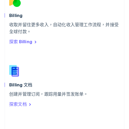
English
斯洛文尼亚
English
Italiano
Billing
泰国
ไทย
English
收取并留住更多收入，自动化收入管理工作流程，并接受
希腊
全球付款。
English
探索 Billing
西班牙
Español
English
新加坡
English
简体中文
新西兰
English
匈牙利
English
Billing 文档
意大利
创建并管理订阅，跟踪用量并签发账单。
Italiano
English
印度
探索文档
English
英国
English
直布罗陀