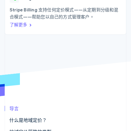
接入 125+ 种支
Stripe Sigma
产品路线图
SaaS
付方式
自定义报告
Sessions 年度大会
Stripe Billing 支持任何定价模式——从定期到分级和混
Authorization
Data Pipeline
招聘
合模式——帮助您以自己的方式管理客户。
Boost
数据同步
资讯中心
支付成功率优
资源
了解更多
Stripe Press
化
按行业
Link
应用集成
加速结账
AI 企业
代码示例
创作者经济
开发者博客
联系
游戏
API 状态
酒店、旅游与休闲
联系销售
保险
成为合作伙伴
更多
媒体与娱乐
Product roadmap
非营利组织
了解未来规划
专业服务
公共部门
Radar
零售
欺诈防范
Atlas
初创企业注册
导言
生态系统
Climate
碳移除
什么是地域定价？
合作伙伴
Stripe App Marketplace