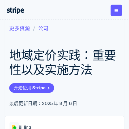
更多资源
公司
按企业阶段
文档
学习
支付
营收
资金管
平台
理
易市
大型企业
Stripe 文档
博客
Payments
Billing
初创企业
API 参考文档
客户案例
地域定价实践：重要
在线支付
经常性收入
Global
Conn
库与 SDK
指南
Managed
Metronome
Payouts
Stripe Apps
Payments
按用量计费
平台
性以及实施方法
备案商家解决
Subscriptions
向第三
按应用场景
方案
方打款
支持
订阅管理
Payment links
Crypto
指南
智能体商务
Invoicing
钱包、
加密货币
获取支持
无代码支付
一次性或定期
开始使用 Stripe
稳定币
电子商务
接受线上付款
托管支持方案
Checkout
账单
发行和
嵌入式金融
实施预置结账流程
专业服务
预构建支付界
Tax
发卡基
财务自动化
构建平台或交易市场
最后更新日期：2025 年 8 月 6 日
面
销售税和增值
础设施
全球化企业
管理订阅
Elements
税自动化
应用内支付
提供按用量计费
灵活的 UI 组件
Revenue
交易市场
发行稳定币支持的支付卡
Payment
Recognition
公司
资金管理
通过智能体配置和管理服
methods
会计自动化
Billing
平台
务