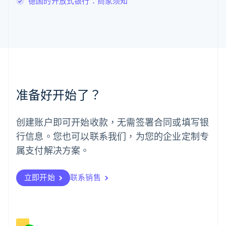
德国的开放式银行：商家须知
English
马尔他
English
马来西亚
English
简体中文
美国
English
Español
简体中文
墨西哥
Español
English
准备好开始了？
挪威
English
葡萄牙
创建账户即可开始收款，无需签署合同或填写银
Português
English
行信息。您也可以联系我们，为您的企业定制专
日本
日本語
English
属支付解决方案。
瑞典
Svenska
English
瑞士
立即开始
联系销售
Deutsch
Français
Italiano
English
塞浦路斯
English
斯洛伐克