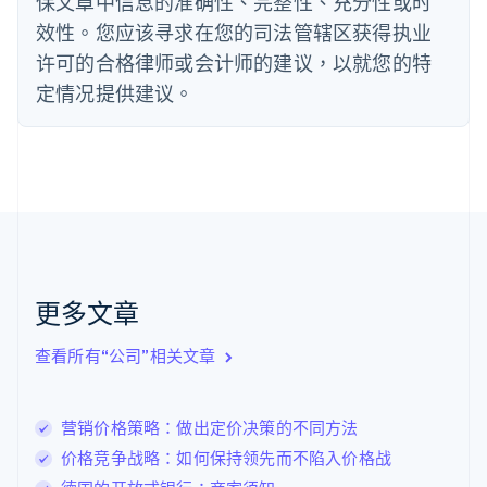
保文章中信息的准确性、完整性、充分性或时
Deutsch
English
法国
效性。您应该寻求在您的司法管辖区获得执业
Français
English
许可的合格律师或会计师的建议，以就您的特
芬兰
定情况提供建议。
English
Svenska
荷兰
Nederlands
English
加拿大
English
Français
捷克
English
克罗地亚
English
Italiano
拉脱维亚
更多文章
English
立陶宛
查看所有“公司”相关文章
English
列支敦士登
Deutsch
English
卢森堡
营销价格策略：做出定价决策的不同方法
Français
Deutsch
English
价格竞争战略：如何保持领先而不陷入价格战
罗马尼亚