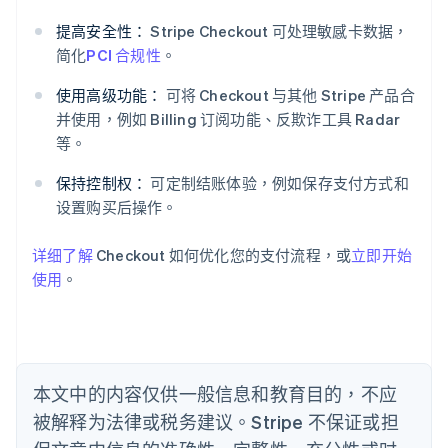
阿联酋
提高安全性：
Stripe Checkout 可处理敏感卡数据，
English
简化
PCI 合规性
。
爱尔兰
English
使用高级功能：
可将 Checkout 与其他 Stripe 产品合
爱沙尼亚
并使用，例如 Billing 订阅功能、反欺诈工具 Radar
English
等。
奥地利
Deutsch
English
保持控制权：
可定制结账体验，例如保存支付方式和
澳大利亚
设置购买后操作。
English
巴西
Português
English
详细了解
Checkout 如何优化您的支付流程，或
立即开始
保加利亚
使用
。
English
比利时
Nederlands
Français
Deutsch
English
波兰
English
丹麦
本文中的内容仅供一般信息和教育目的，不应
English
被解释为法律或税务建议。Stripe 不保证或担
德国