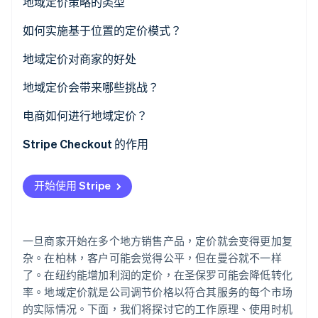
地域定价策略的类型
如何实施基于位置的定价模式？
Stripe Sessions 2026
从数据开始
地域定价对商家的好处
了解 Stripe 如何为 AI 构建经济基础设施。
立即观看
选择与你的目标相匹配的策略
每个地区的收入增加
地域定价会带来哪些挑战？
考虑成本差异
进入新市场
基础设施
电商如何进行地域定价？
使用正确的工具
竞争优势
潜在欺诈
工作地点检测
Stripe Checkout 的作用
本地化体验
成本回收
渠道之间的紧张关系
本地价格
开始使用 Stripe
保持合规和透明
更具灵活性
客户透明度
多种货币结账
持续调整
法律限制
税务处理
一旦商家开始在多个地方销售产品，定价就会变得更加复
欺诈预防
杂。在柏林，客户可能会觉得公平，但在曼谷就不一样
了。在纽约能增加利润的定价，在圣保罗可能会降低转化
地区用户体验
率。地域定价就是公司调节价格以符合其服务的每个市场
的实际情况。下面，我们将探讨它的工作原理、使用时机
价格比较