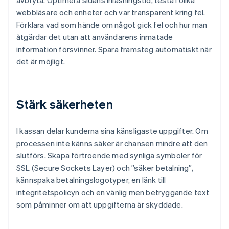
avbryta. Optimera sidans inläsningstid, testa i olika
webbläsare och enheter och var transparent kring fel.
Förklara vad som hände om något gick fel och hur man
åtgärdar det utan att användarens inmatade
information försvinner. Spara framsteg automatiskt när
det är möjligt.
Stärk säkerheten
I kassan delar kunderna sina känsligaste uppgifter. Om
processen inte känns säker är chansen mindre att den
slutförs. Skapa förtroende med synliga symboler för
SSL (Secure Sockets Layer) och ”säker betalning”,
kännspaka betalningslogotyper, en länk till
integritetspolicyn och en vänlig men betryggande text
som påminner om att uppgifterna är skyddade.