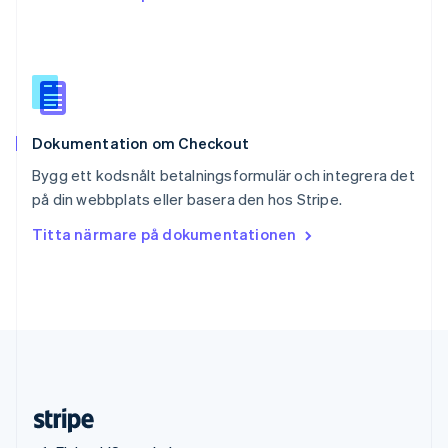
Slovenien
English
Italiano
Spanien
Español
English
Storbritannien
English
Dokumentation om Checkout
Sverige
Svenska
English
Bygg ett kodsnålt betalningsformulär och integrera det
Thailand
på din webbplats eller basera den hos Stripe.
ไทย
English
Tjeckien
Titta närmare på dokumentationen
English
Tyskland
Deutsch
English
Ungern
English
USA
English
Español
简体中文
Österrike
Deutsch
English