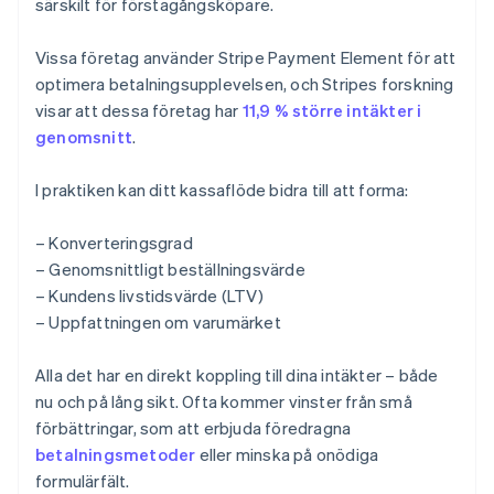
särskilt för förstagångsköpare.
Vissa företag använder Stripe Payment Element för att
optimera betalningsupplevelsen, och Stripes forskning
visar att dessa företag har
11,9 % större intäkter i
genomsnitt
.
I praktiken kan ditt kassaflöde bidra till att forma:
– Konverteringsgrad
– Genomsnittligt beställningsvärde
– Kundens livstidsvärde (LTV)
– Uppfattningen om varumärket
Alla det har en direkt koppling till dina intäkter – både
nu och på lång sikt. Ofta kommer vinster från små
förbättringar, som att erbjuda föredragna
betalningsmetoder
eller minska på onödiga
formulärfält.