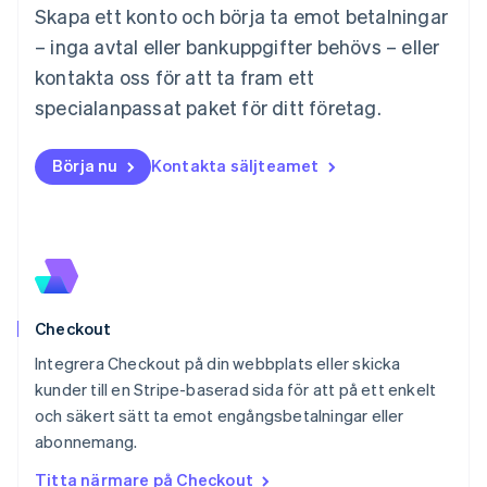
English
简体中文
Skapa ett konto och börja ta emot betalningar
Malta
– inga avtal eller bankuppgifter behövs – eller
English
Mexiko
kontakta oss för att ta fram ett
Español
English
specialanpassat paket för ditt företag.
Nederländerna
Nederlands
English
Norge
Börja nu
Kontakta säljteamet
English
Nya Zeeland
English
Polen
English
Portugal
Português
English
Checkout
Rumänien
English
Integrera Checkout på din webbplats eller skicka
Schweiz
kunder till en Stripe-baserad sida för att på ett enkelt
Deutsch
Français
Italiano
English
och säkert sätt ta emot engångsbetalningar eller
Singapore
English
简体中文
abonnemang.
Slovakien
Titta närmare på Checkout
English