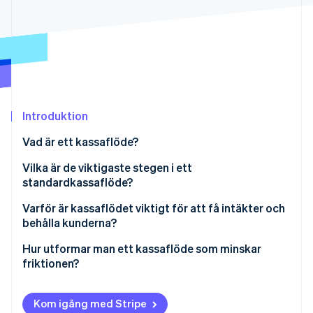
Identitetsverifiering online
Partner
Stripe App Marketplace
Stripe Sessions 2026
Se hur Stripe bygger den ekonomiska inf
Titta nu
Introduktion
Vad är ett kassaflöde?
Vilka är de viktigaste stegen i ett
standardkassaflöde?
Granskning av kundvagnen
Varför är kassaflödet viktigt för att få intäkter och
behålla kunderna?
Leveransinformation
Hur utformar man ett kassaflöde som minskar
Fakturerings- och betalningsuppgifter
friktionen?
Granskning av beställning
Rensa i röran
Kom igång med Stripe
Bekräftelse