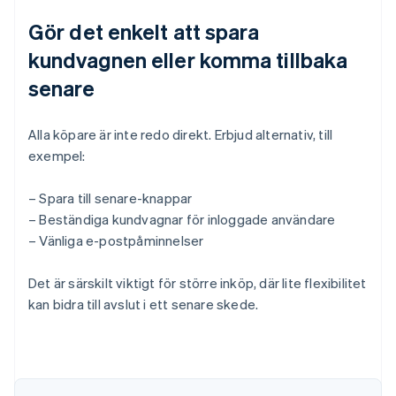
Gör det enkelt att spara
kundvagnen eller komma tillbaka
senare
Alla köpare är inte redo direkt. Erbjud alternativ, till
exempel:
– Spara till senare-knappar
– Beständiga kundvagnar för inloggade användare
– Vänliga e-postpåminnelser
Det är särskilt viktigt för större inköp, där lite flexibilitet
kan bidra till avslut i ett senare skede.
Australien
English
Belgien
Nederlands
Français
Deutsch
English
Brasilien