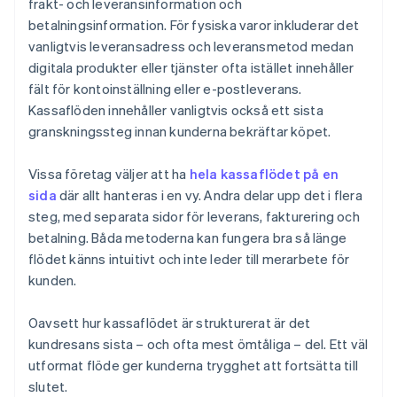
frakt- och leveransinformation och
betalningsinformation. För fysiska varor inkluderar det
vanligtvis leveransadress och leveransmetod medan
digitala produkter eller tjänster ofta istället innehåller
fält för kontoinställning eller e-postleverans.
Kassaflöden innehåller vanligtvis också ett sista
granskningssteg innan kunderna bekräftar köpet.
Vissa företag väljer att ha
hela kassaflödet på en
sida
där allt hanteras i en vy. Andra delar upp det i flera
steg, med separata sidor för leverans, fakturering och
betalning. Båda metoderna kan fungera bra så länge
flödet känns intuitivt och inte leder till merarbete för
kunden.
Oavsett hur kassaflödet är strukturerat är det
kundresans sista – och ofta mest ömtåliga – del. Ett väl
utformat flöde ger kunderna trygghet att fortsätta till
slutet.