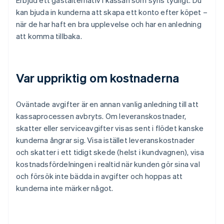
Erbjud ett gästalternativ i kassan som syns tydligt. Du
kan bjuda in kunderna att skapa ett konto efter köpet –
när de har haft en bra upplevelse och har en anledning
att komma tillbaka.
Var uppriktig om kostnaderna
Oväntade avgifter är en annan vanlig anledning till att
kassaprocessen avbryts. Om leveranskostnader,
skatter eller serviceavgifter visas sent i flödet kanske
kunderna ångrar sig. Visa istället leveranskostnader
och skatter i ett tidigt skede (helst i kundvagnen), visa
kostnadsfördelningen i realtid när kunden gör sina val
och försök inte bädda in avgifter och hoppas att
kunderna inte märker något.