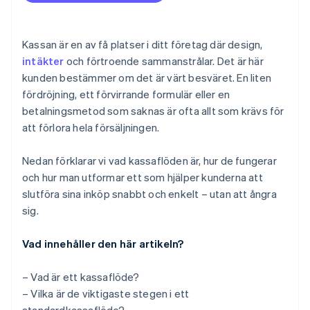
Kräv inte ett konto
Var uppriktig om kostnaderna
Kassan är en av få platser i ditt företag där design,
Erbjud rätt betalningsmetoder
intäkter
och förtroende sammanstrålar. Det är här
kunden bestämmer om det är värt besväret. En liten
Optimera för mobil
fördröjning, ett förvirrande formulär eller en
Visa en tydlig väg framåt och ge tydliga signaler
betalningsmetod som saknas är ofta allt som krävs för
att förlora hela försäljningen.
Minska distraktioner
Se till att processen är snabb och pålitlig
Nedan förklarar vi vad kassaflöden är, hur de fungerar
och hur man utformar ett som hjälper kunderna att
Stärk säkerheten
slutföra sina inköp snabbt och enkelt – utan att ångra
Gör det enkelt att spara kundvagnen eller komma
sig.
tillbaka senare
Vad innehåller den här artikeln?
– Vad är ett kassaflöde?
– Vilka är de viktigaste stegen i ett