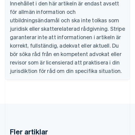
Português
English
Innehållet i den här artikeln är endast avsett
Bulgarien
för allmän information och
English
Cypern
utbildningsändamål och ska inte tolkas som
English
juridisk eller skatterelaterad rådgivning. Stripe
Danmark
garanterar inte att informationen i artikeln är
English
Estland
korrekt, fullständig, adekvat eller aktuell. Du
English
bör söka råd från en kompetent advokat eller
Fastlandskina
revisor som är licensierad att praktisera i din
简体中文
English
Finland
jurisdiktion för råd om din specifika situation.
English
Svenska
Frankrike
Français
English
Förenade Arabemiraten
English
Gibraltar
English
Grekland
English
Fler artiklar
Hongkong SAR, Kina