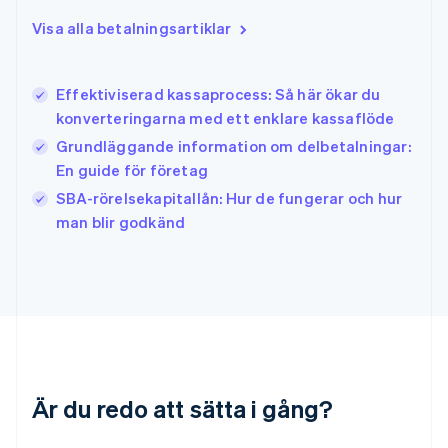
English
简体中文
Indien
Visa alla betalningsartiklar
English
Irland
English
Effektiviserad kassaprocess: Så här ökar du
Italien
konverteringarna med ett enklare kassaflöde
Italiano
English
Japan
Grundläggande information om delbetalningar:
日本語
English
En guide för företag
Kanada
SBA-rörelsekapitallån: Hur de fungerar och hur
English
Français
man blir godkänd
Kroatien
English
Italiano
Lettland
English
Liechtenstein
Deutsch
English
Litauen
English
Luxemburg
Är du redo att sätta i gång?
Français
Deutsch
English
Malaysia