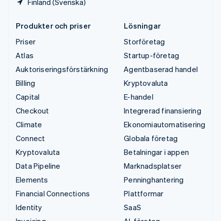
Finland (Svenska)
Produkter och priser
Lösningar
Priser
Storföretag
Atlas
Startup-företag
Auktoriseringsförstärkning
Agentbaserad handel
Billing
Kryptovaluta
Capital
E-handel
Checkout
Integrerad finansiering
Climate
Ekonomiautomatisering
Connect
Globala företag
Kryptovaluta
Betalningar i appen
Data Pipeline
Marknadsplatser
Elements
Penninghantering
Financial Connections
Plattformar
Identity
SaaS
Invoicing
AI-företag