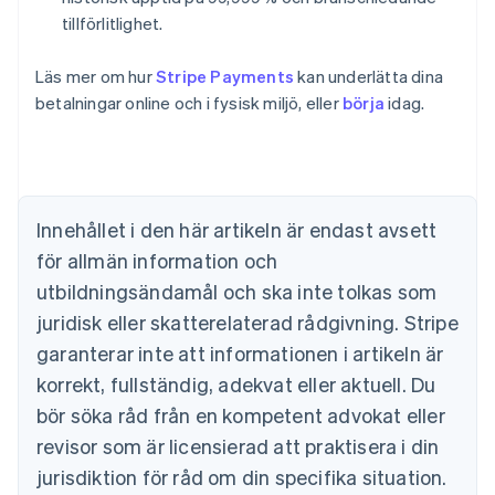
tillförlitlighet.
Australien
Läs mer om hur
Stripe Payments
kan underlätta dina
English
Belgien
betalningar online och i fysisk miljö, eller
börja
idag.
Nederlands
Français
Deutsch
English
Brasilien
Português
English
Bulgarien
English
Innehållet i den här artikeln är endast avsett
Cypern
för allmän information och
English
Danmark
utbildningsändamål och ska inte tolkas som
English
juridisk eller skatterelaterad rådgivning. Stripe
Estland
English
garanterar inte att informationen i artikeln är
Fastlandskina
korrekt, fullständig, adekvat eller aktuell. Du
简体中文
English
Finland
bör söka råd från en kompetent advokat eller
English
Svenska
revisor som är licensierad att praktisera i din
Frankrike
jurisdiktion för råd om din specifika situation.
Français
English