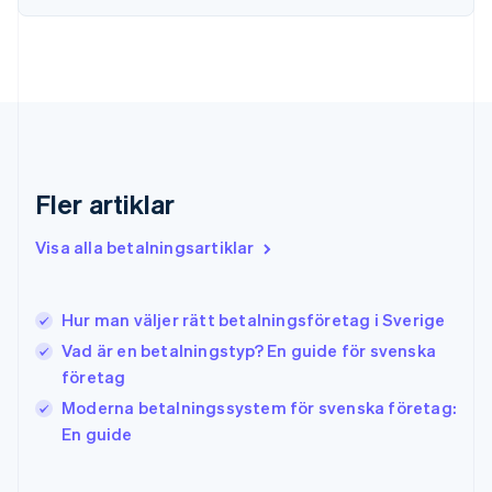
Förenade Arabemiraten
English
Gibraltar
English
Grekland
English
Hongkong SAR, Kina
English
简体中文
Indien
Fler artiklar
English
Irland
Visa alla betalningsartiklar
English
Italien
Italiano
English
Hur man väljer rätt betalningsföretag i Sverige
Japan
日本語
English
Vad är en betalningstyp? En guide för svenska
Kanada
företag
English
Français
Moderna betalningssystem för svenska företag:
Kroatien
English
Italiano
En guide
Lettland
English