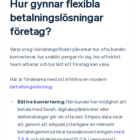
Hur gynnar flexibla
betalningslösningar
företag?
Varje steg i betalningsflödet påverkar hur ofta kunder
konverterar, hur snabbt pengar rör sig, hur effektivt
team arbetar och hur lätt ett företag kan växa.
Här är fördelarna med att införliva en modern
betalningslösning
:
Bättre konvertering:
När kunder har möjlighet att
betala med Swish, digitala plånböcker eller
delbetalningar gör de ofta det. Stripes data visar
att genom att erbjuda ytterligare en relevant
betalningsmetod ökar kassakonverteringen
med
7,4 %
och intäkterna med 12,0 % i genomsnitt.