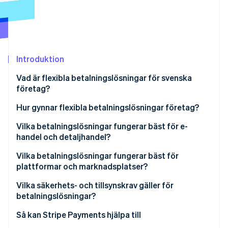
Identitetsverifiering online
Partner
Stripe App Marketplace
Introduktion
Stripe Sessions 2026
Se hur Stripe bygger den ekonomiska inf
Vad är flexibla betalningslösningar för svenska
Titta nu
företag?
Hur gynnar flexibla betalningslösningar företag?
Vilka betalningslösningar fungerar bäst för e-
handel och detaljhandel?
E-handelsföretag
Vilka betalningslösningar fungerar bäst för
plattformar och marknadsplatser?
Detaljhandelsföretag
Stöd för lokala betalningsmetoder
Vilka säkerhets- och tillsynskrav gäller för
betalningslösningar?
Onboarding av säljare och identitetsverifiering
Så kan Stripe Payments hjälpa till
Infrastruktur för utbetalningar och transparens