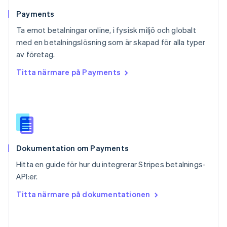
Rumänien
English
Payments
Schweiz
Ta emot betalningar online, i fysisk miljö och globalt
Deutsch
Français
Italiano
English
med en betalningslösning som är skapad för alla typer
Singapore
English
简体中文
av företag.
Slovakien
Titta närmare på Payments
English
Slovenien
English
Italiano
Spanien
Español
English
Storbritannien
English
Dokumentation om Payments
Sverige
Svenska
English
Hitta en guide för hur du integrerar Stripes betalnings-
Thailand
API:er.
ไทย
English
Tjeckien
Titta närmare på dokumentationen
English
Tyskland
Deutsch
English