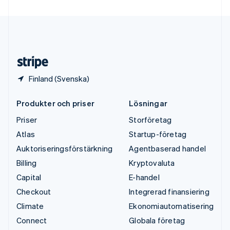
Ungern
English
USA
English
Español
简体中文
Österrike
Deutsch
English
Finland (Svenska)
Produkter och priser
Lösningar
Priser
Storföretag
Atlas
Startup-företag
Auktoriseringsförstärkning
Agentbaserad handel
Billing
Kryptovaluta
Capital
E-handel
Checkout
Integrerad finansiering
Climate
Ekonomiautomatisering
Connect
Globala företag