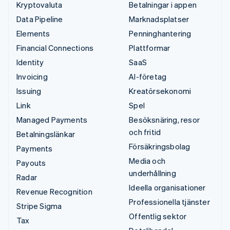
Kryptovaluta
Betalningar i appen
Data Pipeline
Marknadsplatser
Elements
Penninghantering
Financial Connections
Plattformar
Identity
SaaS
Invoicing
AI-företag
Issuing
Kreatörsekonomi
Link
Spel
Managed Payments
Besöksnäring, resor
och fritid
Betalningslänkar
Försäkringsbolag
Payments
Media och
Payouts
underhållning
Radar
Ideella organisationer
Revenue Recognition
Professionella tjänster
Stripe Sigma
Offentlig sektor
Tax