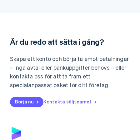
Liechtenstein
Deutsch
English
Litauen
English
Luxemburg
Français
Deutsch
English
Är du redo att sätta i gång?
Malaysia
English
简体中文
Malta
Skapa ett konto och börja ta emot betalningar
English
Mexiko
– inga avtal eller bankuppgifter behövs – eller
Español
English
kontakta oss för att ta fram ett
Nederländerna
specialanpassat paket för ditt företag.
Nederlands
English
Norge
English
Börja nu
Kontakta säljteamet
Nya Zeeland
English
Polen
English
Portugal
Português
English