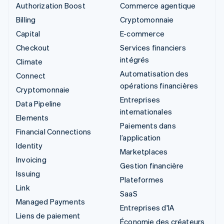
Authorization Boost
Commerce agentique
Billing
Cryptomonnaie
Capital
E-commerce
Checkout
Services financiers
intégrés
Climate
Automatisation des
Connect
opérations financières
Cryptomonnaie
Entreprises
Data Pipeline
internationales
Elements
Paiements dans
Financial Connections
l’application
Identity
Marketplaces
Invoicing
Gestion financière
Issuing
Plateformes
Link
SaaS
Managed Payments
Entreprises d'IA
Liens de paiement
Économie des créateurs