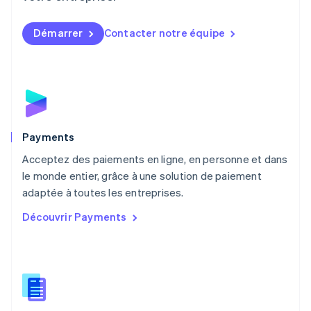
Malaisie
English
简体中文
Démarrer
Contacter notre équipe
Malte
English
Mexique
Español
English
Norvège
English
Nouvelle-Zélande
English
Payments
Pays-Bas
Acceptez des paiements en ligne, en personne et dans
Nederlands
English
le monde entier, grâce à une solution de paiement
Pologne
English
adaptée à toutes les entreprises.
Portugal
Découvrir Payments
Português
English
R.A.S. de Hong Kong, Chine
English
简体中文
République tchèque
English
Roumanie
English