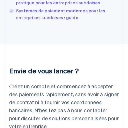
pratique pour les entreprises suédoises
Gibraltar
English
Systèmes de paiement modernes pour les
Grèce
entreprises suédoises : guide
English
Hongrie
English
Inde
English
Irlande
English
Italie
Italiano
English
Envie de vous lancer ?
Japon
日本語
English
Créez un compte et commencez à accepter
Lettonie
English
des paiements rapidement, sans avoir à signer
Liechtenstein
de contrat ni à fournir vos coordonnées
Deutsch
English
Lituanie
bancaires. N'hésitez pas à nous contacter
English
pour discuter de solutions personnalisées pour
Luxembourg
votre entreprise.
Français
Deutsch
English