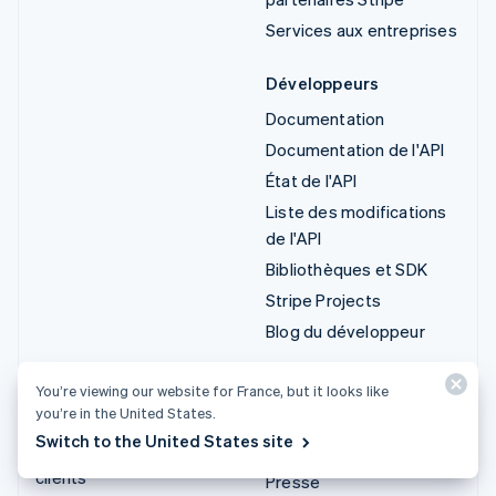
Services aux entreprises
Développeurs
Documentation
Documentation de l'API
État de l'API
Liste des modifications
de l'API
Bibliothèques et SDK
Stripe Projects
Blog du développeur
Ressources
Entreprise
You’re viewing our website for France, but it looks like
you’re in the United States.
Guides
Feuille de route produits
Switch to the United States site
Témoignages de nos
Carrières
clients
Presse