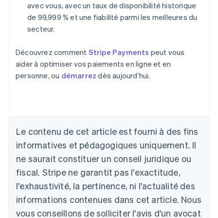
avec vous, avec un taux de disponibilité historique
de 99,999 % et une fiabilité parmi les meilleures du
secteur.
Découvrez comment
Stripe Payments
peut vous
aider à optimiser vos paiements en ligne et en
personne, ou
démarrez
dès aujourd’hui.
Allemagne
Deutsch
English
Australie
Le contenu de cet article est fourni à des fins
English
informatives et pédagogiques uniquement. Il
Autriche
ne saurait constituer un conseil juridique ou
Deutsch
English
Belgique
fiscal. Stripe ne garantit pas l'exactitude,
Nederlands
Français
Deutsch
English
l'exhaustivité, la pertinence, ni l'actualité des
Brésil
Português
English
informations contenues dans cet article. Nous
Bulgarie
vous conseillons de solliciter l'avis d'un avocat
English