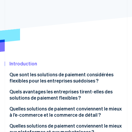
Découvrez les prochaines évolutions
Commerce en ligne
Radar
Prévention de la fraude
Écosystème
Atlas
Constitution de start-up
Partenaires
Climate
Stripe App Marketplace
Élimination du carbone
Identity
Vérification de l'identité
Introduction
Que sont les solutions de paiement considérées
flexibles pour les entreprises suédoises ?
Quels avantages les entreprises tirent-elles des
Stripe Sessions 2026
solutions de paiement flexibles ?
Découvrez comment Stripe construit l’infrastructure écono
Regarder la vidéo
Quelles solutions de paiement conviennent le mieux
à l’e-commerce et le commerce de détail ?
Entreprises de e-commerce
Quelles solutions de paiement conviennent le mieux
aux plateformes et aux marketplaces ?