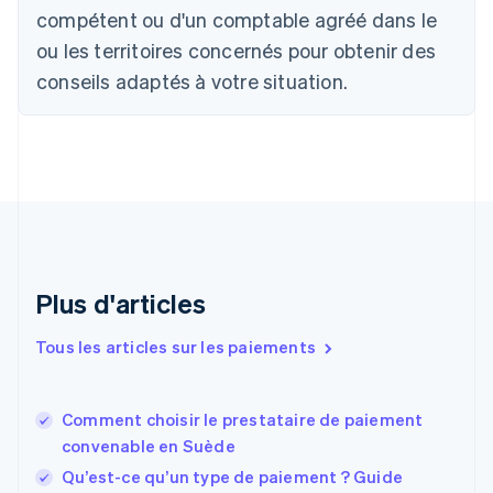
Canada
compétent ou d'un comptable agréé dans le
English
Français
ou les territoires concernés pour obtenir des
Chine continentale
conseils adaptés à votre situation.
简体中文
English
Chypre
English
Croatie
English
Italiano
Danemark
English
Émirats arabes unis
English
Espagne
Plus d'articles
Español
English
Estonie
Tous les articles sur les paiements
English
États-Unis
English
Español
简体中文
Comment choisir le prestataire de paiement
Finlande
English
Svenska
convenable en Suède
France
Qu’est-ce qu’un type de paiement ? Guide
Français
English