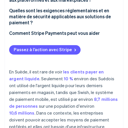
Prise en charge des moyens de paiement locaux
Quelles sont les exigences réglementaires et en
matière de sécurité applicables aux solutions de
Onboarding des commerçants et vérification de
paiement ?
l’identité
Comment Stripe Payments peut vous aider
Infrastructure et transparence des virements
Passez à l’action avec Stripe
En Suède, il est rare de voir
les clients payer en
argent liquide
. Seulement
10 %
environ des Suédois
ont utilisé de l'argent liquide pour leurs derniers
paiements en magasin, tandis que Swish, le système
de paiement mobile, est utilisé par environ
8,7 millions
de personnes
sur une population d'environ
10,6 millions
. Dans ce contexte, les entreprises
doivent pouvoir accepter les moyens de paiement
préférés et elles ont besoin d'une infrastructure