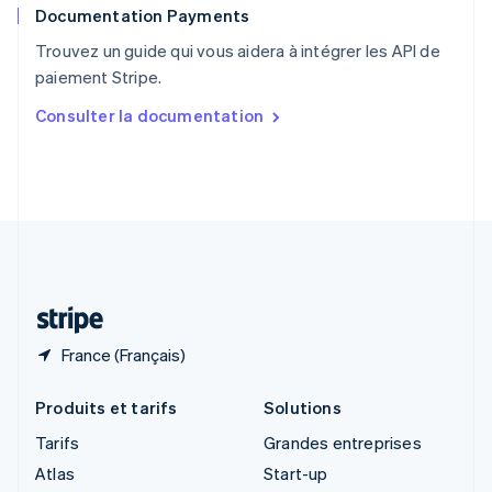
Documentation Payments
Royaume-Uni
English
Trouvez un guide qui vous aidera à intégrer les API de
Singapour
paiement Stripe.
English
简体中文
Slovaquie
Consulter la documentation
English
Slovénie
English
Italiano
Suède
Svenska
English
Suisse
Deutsch
Français
Italiano
English
Thaïlande
ไทย
English
France (Français)
Produits et tarifs
Solutions
Tarifs
Grandes entreprises
Atlas
Start-up