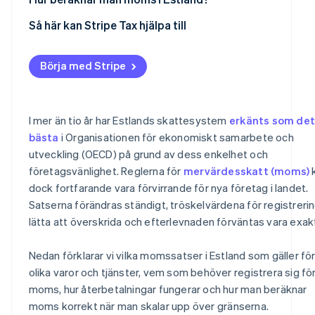
Företag i EU utan estnisk registrering
Så här kan Stripe Tax hjälpa till
Företag utanför EU
Börja med Stripe
I mer än tio år har Estlands skattesystem
erkänts som det
bästa
i Organisationen för ekonomiskt samarbete och
utveckling (OECD) på grund av dess enkelhet och
företagsvänlighet. Reglerna för
mervärdesskatt (moms)
dock fortfarande vara förvirrande för nya företag i landet.
Satserna förändras ständigt, tröskelvärdena för registrerin
lätta att överskrida och efterlevnaden förväntas vara exak
Nedan förklarar vi vilka momssatser i Estland som gäller fö
olika varor och tjänster, vem som behöver registrera sig fö
moms, hur återbetalningar fungerar och hur man beräknar
moms korrekt när man skalar upp över gränserna.