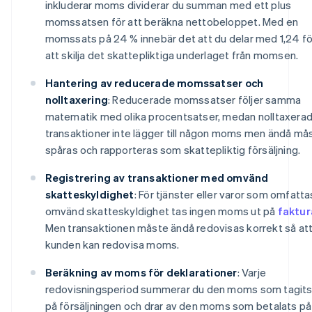
inkluderar moms dividerar du summan med ett plus
momssatsen för att beräkna nettobeloppet. Med en
momssats på 24 % innebär det att du delar med 1,24 fö
att skilja det skattepliktiga underlaget från momsen.
Hantering av reducerade momssatser och
nolltaxering
: Reducerade momssatser följer samma
matematik med olika procentsatser, medan nolltaxera
transaktioner inte lägger till någon moms men ändå må
spåras och rapporteras som skattepliktig försäljning.
Registrering av transaktioner med omvänd
skatteskyldighet
: För tjänster eller varor som omfatta
omvänd skatteskyldighet tas ingen moms ut på
faktur
Men transaktionen måste ändå redovisas korrekt så at
kunden kan redovisa moms.
Beräkning av moms för deklarationer
: Varje
redovisningsperiod summerar du den moms som tagits
på försäljningen och drar av den moms som betalats på