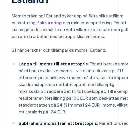
Momsberäkning i Estland dyker upp på flera olika ställen:
prissättning,
fakturering
och månadsrapportering. För att
kunna göra detta måste du veta vilken skattesats som gäll
och om du arbetar med belopp inklusive moms.
Så här beräknar och tillämpar du moms i Estland:
Lägga till moms till ett nettopris
: För att beräkna m
på ett pris exklusive moms – vilket inte är vanligt i EU,
eftersom priset inklusive moms måste visas för köparn
ska du multiplicera nettobeloppet med tillämplig
momssats och addera det till totalbeloppet. Till exemp
resulterar en försäljning på 100 EUR som beskattas me
standardsatsen på 24 % i moms i 24 EUR i moms, vilket
ett totalpris på 124 EUR.
Subtrahera moms från ett bruttopris
: När ett pris re