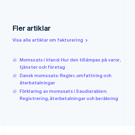
English
Grekland
English
Hongkong SAR, Kina
Fler artiklar
English
简体中文
Indien
Visa alla artiklar om fakturering
English
Irland
English
Momssats i Irland: Hur den tillämpas på varor,
Italien
tjänster och företag
Italiano
English
Japan
Dansk momssats: Regler, omfattning och
日本語
English
återbetalningar
Kanada
Förklaring av momssats i Saudiarabien:
English
Français
Kroatien
Registrering, återbetalningar och beräkning
English
Italiano
Lettland
English
Liechtenstein
Deutsch
English
Litauen