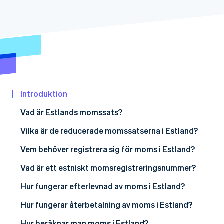
Identitetsverifiering online
Partner
Stripe App Marketplace
Stripe Sessions 2026
Se hur Stripe bygger den ekonomiska in
Titta nu
Introduktion
Vad är Estlands momssats?
Vilka är de reducerade momssatserna i Estland?
Moms på 13 % för boende
Vem behöver registrera sig för moms i Estland?
Moms på 9 %
Företag etablerade i Estland
Vad är ett estniskt momsregistreringsnummer?
Nolltaxerat
Företag inom EU som säljer i Estland
Hur fungerar efterlevnad av moms i Estland?
Momsbefriade varor och tjänster
Utländska företag utanför EU som säljer i Estland
Hur fungerar återbetalning av moms i Estland?
Momsregistrerade estniska företag
Hur beräknar man moms i Estland?