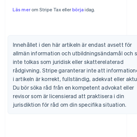
Australien
English
Läs mer
om Stripe Tax eller
börja
idag.
Belgien
Nederlands
Français
Deutsch
English
Brasilien
Português
English
Bulgarien
Innehållet i den här artikeln är endast avsett för
English
Cypern
allmän information och utbildningsändamål och 
English
inte tolkas som juridisk eller skatterelaterad
Danmark
English
rådgivning. Stripe garanterar inte att informatio
Estland
i artikeln är korrekt, fullständig, adekvat eller aktu
English
Fastlandskina
Du bör söka råd från en kompetent advokat eller
简体中文
English
revisor som är licensierad att praktisera i din
Finland
jurisdiktion för råd om din specifika situation.
English
Svenska
Frankrike
Français
English
Förenade Arabemiraten
English
Gibraltar