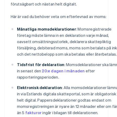
förutsägbart och nästan helt digitalt.
Här är vad du behöver veta om efterlevnad av moms:
Månatliga momsdeklarationer
: Momsregistrerade
företag måste lämna in en deklaration varje månad,
oavsett omsättningsstorlek, deklarera skattepliktig
försäljning, debiterad moms, moms som betalats på in
och det nettobelopp som ska betalas eller återbetalas.
Tidsfrist för deklaration
: Momsdeklarationer ska läm
in senast den
20:e dagen i månaden
efter
rapporteringsperioden.
Elektronisk deklaration
: Alla momsdeklarationer lämn
in via Estlands digitala skatteportal, som är obligatorisk
helt digital. Pappersdeklarationer godtas endast om
momsregistreringen är nyare än 12 månader eller om fä
än 5
fakturor
ingår i bilagan till deklarationen.