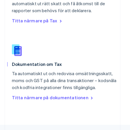
automatiskt ut rätt skatt och få åtkomst till de
Deutsch
Français
Italiano
English
Singapore
rapporter som behövs för att deklarera.
English
简体中文
Titta närmare på Tax
Slovakien
English
Slovenien
English
Italiano
Spanien
Español
English
Storbritannien
Dokumentation om Tax
English
Sverige
Ta automatiskt ut och redovisa omsättningsskatt,
Svenska
English
moms och GST på alla dina transaktioner – kodsnåla
Thailand
och kodfria integrationer finns tillgängliga.
ไทย
English
Tjeckien
Titta närmare på dokumentationen
English
Tyskland
Deutsch
English
Ungern
English
USA