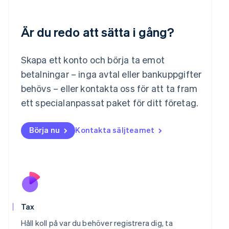
English
Luxemburg
Français
Deutsch
English
Är du redo att sätta i gång?
Malaysia
English
简体中文
Skapa ett konto och börja ta emot
Malta
betalningar – inga avtal eller bankuppgifter
English
Mexiko
behövs – eller kontakta oss för att ta fram
Español
English
ett specialanpassat paket för ditt företag.
Nederländerna
Nederlands
English
Norge
Börja nu
Kontakta säljteamet
English
Nya Zeeland
English
Polen
English
Portugal
Português
English
Rumänien
Tax
English
Håll koll på var du behöver registrera dig, ta
Schweiz