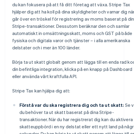
du kan fokusera på att få ditt företag att växa. Stripe Tax
hjälper dig att ha koll på dina skyldigheter och varnar dig nä
går över en tröskel för registrering av moms baserat på di
Stripe-transaktioner. Dessutom beräknar den och samlar
automatiskt in omsättningsskatt, moms och GST på både
fysiska och digitala varor och tjänster – i alla amerikanska
delstater och i mer än 100 länder.
Börja ta ut skatt globalt genom att lägga till en enda rad kod
din befintliga integration, klicka på en knapp på Dashboard
eller använda vårt kraftfulla API.
Stripe Tax kan hjälpa dig att:
Förstå var du ska registrera dig och ta ut skatt:
Se v
du behöver ta ut skatt baserat på dina Stripe-
transaktioner. När du har registrerat dig kan du aktivera
skatteuppbörd i en ny delstat eller ett nytt land på någ
sekunder. Du kan börja ta ut skatt genom att lägga till e