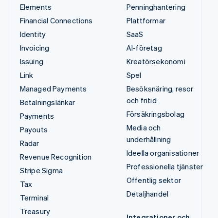
Elements
Penninghantering
Financial Connections
Plattformar
Identity
SaaS
Invoicing
AI-företag
Issuing
Kreatörsekonomi
Link
Spel
Managed Payments
Besöksnäring, resor
och fritid
Betalningslänkar
Försäkringsbolag
Payments
Media och
Payouts
underhållning
Radar
Ideella organisationer
Revenue Recognition
Professionella tjänster
Stripe Sigma
Offentlig sektor
Tax
Detaljhandel
Terminal
Treasury
Integrationer och