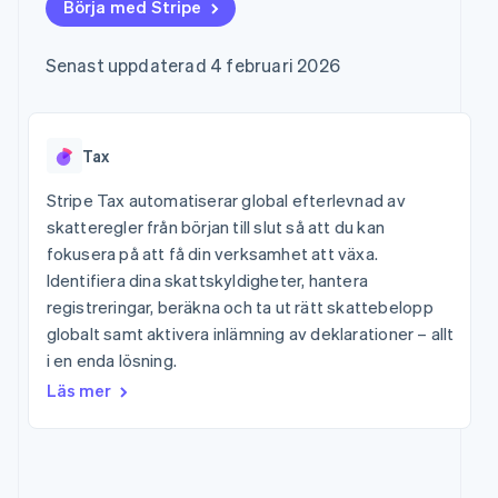
Godkännandeoptimeringar
Börja med Stripe
Recognition
Företag
Plattformar
Hantera abonnemang
Link
Automatiserad
SaaS
Erbjud
Accelererad kassaprocess
redovisning
Produktplan
användningsbaserad
Senast uppdaterad 4 februari 2026
Financial Connections
Stripe Sigma
Sessions årliga
fakturering
Länkade finanskontodata
Anpassade
konferens
Utfärda stablecoin-
rapporter
Karriärer
stödda kort
Efter bransch
Data Pipeline
Nyhetsrum
Tillhandahåll och
Datasynkronisering
Stripe Press
Tax
hantera tjänster med
AI-företag
agenter
Kreatörsekonomi
Stripe Tax automatiserar global efterlevnad av
Spel
skatteregler från början till slut så att du kan
Besöksnäring, resor
Kontakt
Mer
fokusera på att få din verksamhet att växa.
och fritid
Product roadmap
Resurser
Försäkringsbolag
Identifiera dina skattskyldigheter, hantera
Kontakta säljteamet
Se vad som kommer härnäst
Media och
Bli partner
registreringar, beräkna och ta ut rätt skattebelopp
underhållning
Appintegrationer
Radar
globalt samt aktivera inlämning av deklarationer – allt
Ideella organisationer
Kodexempel
Bedrägeribekämpning
Professionella tjänster
Utvecklarblogg
i en enda lösning.
Offentlig sektor
API-status
Atlas
Läs mer
Detaljhandel
Bolagsbildning för startups
Climate
Koldioxidinfångning
Ecosystem
Identity