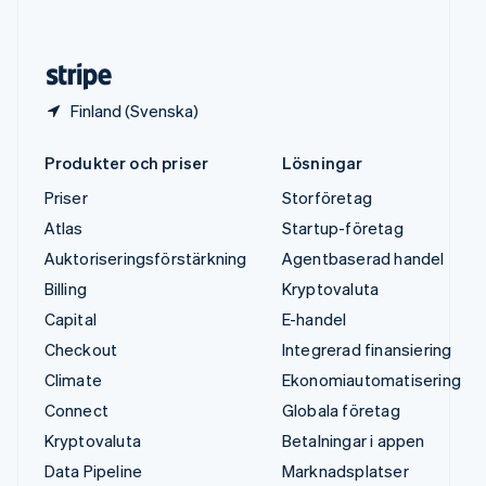
English
Español
简体中文
Österrike
Deutsch
English
Finland (Svenska)
Produkter och priser
Lösningar
Priser
Storföretag
Atlas
Startup-företag
Auktoriseringsförstärkning
Agentbaserad handel
Billing
Kryptovaluta
Capital
E-handel
Checkout
Integrerad finansiering
Climate
Ekonomiautomatisering
Connect
Globala företag
Kryptovaluta
Betalningar i appen
Data Pipeline
Marknadsplatser