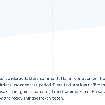
konsoliderad faktura sammanfattar information om tra
ärdats under en viss period. Flera fakturor kan utfärda
nsaktioner görs i snabb följd med samma klient. På så 
bättra redovisningseffektiviteten.