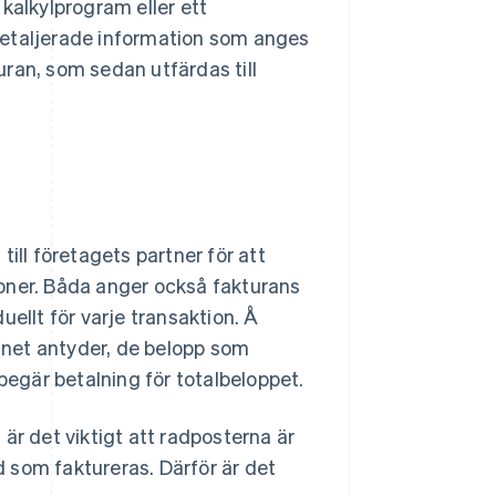
kalkylprogram eller ett
detaljerade information som anges
turan, som sedan utfärdas till
ill företagets partner för att
oner. Båda anger också fakturans
ellt för varje transaktion. Å
net antyder, de belopp som
begär betalning för totalbeloppet.
är det viktigt att radposterna är
ad som faktureras. Därför är det