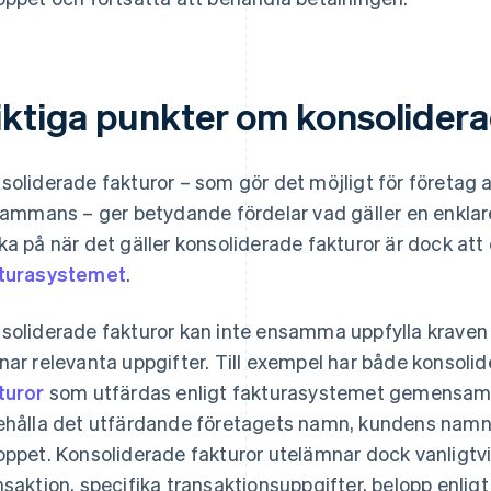
iktiga punkter om konsolidera
soliderade fakturor – som gör det möjligt för företag a
lsammans – ger betydande fördelar vad gäller en enklare
ka på när det gäller konsoliderade fakturor är dock att
turasystemet
.
soliderade fakturor kan inte ensamma uppfylla kraven
nar relevanta uppgifter. Till exempel har både konsoli
turor
som utfärdas enligt fakturasystemet gemensa
ehålla det utfärdande företagets namn, kundens namn 
oppet. Konsoliderade fakturor utelämnar dock vanligtvis
nsaktion, specifika transaktionsuppgifter, belopp enli