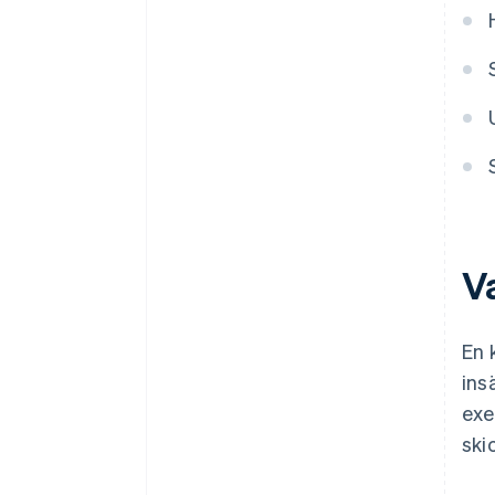
V
En 
ins
exe
ski