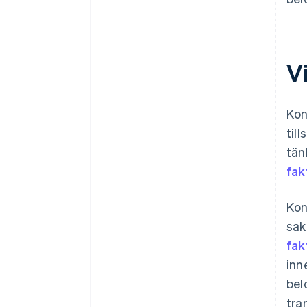
V
Kon
til
tän
fak
Kon
sak
fak
inn
bel
tra