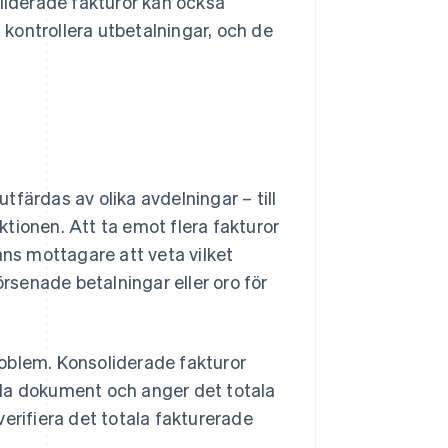
oliderade fakturor kan också
kontrollera utbetalningar, och de
färdas av olika avdelningar – till
tionen. Att ta emot flera fakturor
ans mottagare att veta vilket
örsenade betalningar eller oro för
oblem. Konsoliderade fakturor
nda dokument och anger det totala
erifiera det totala fakturerade