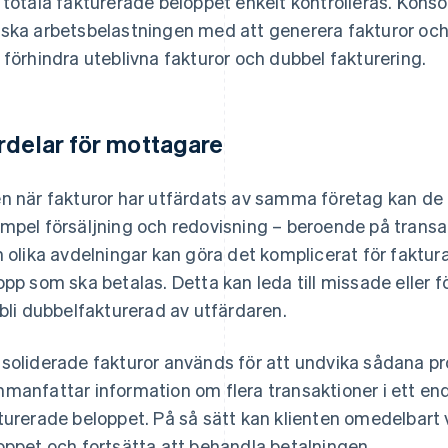
 totala fakturerade beloppet enkelt kontrolleras. Kons
ska arbetsbelastningen med att generera fakturor och 
 förhindra uteblivna fakturor och dubbel fakturering.
rdelar för mottagare
n när fakturor har utfärdats av samma företag kan de ut
mpel försäljning och redovisning – beroende på transak
n olika avdelningar kan göra det komplicerat för faktur
opp som ska betalas. Detta kan leda till missade eller f
 bli dubbelfakturerad av utfärdaren.
soliderade fakturor används för att undvika sådana pr
manfattar information om flera transaktioner i ett e
turerade beloppet. På så sätt kan klienten omedelbart v
oppet och fortsätta att behandla betalningen.