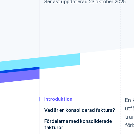
Senast uppdaterad 23 oktober 2025
Accelererad kassaprocess
Financial Connections
Länkade finanskontodata
Introduktion
En 
utf
Vad är en konsoliderad faktura?
tra
Skillnader från vanliga fakturor
Fördelarna med konsoliderade
för
fakturor