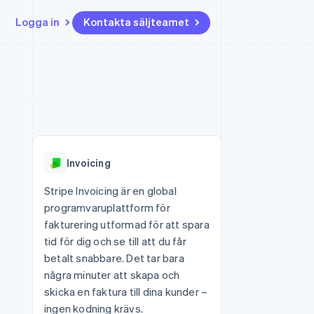
Logga in
Kontakta säljteamet
Resurser
Ecosystem
Kontakt
ch
Mer
er
Appintegrationer
Partner
Kontakta säljteamet
Product roadmap
Kodexempel
Stripe App Marketplace
Bli partner
Se vad som kommer härnäst
Utvecklarblogg
r plattformar
tid
API-status
Radar
 plattformar
Bedrägeribekämpning
nanstjänster
Invoicing
Atlas
tuella kort
Bolagsbildning för startups
Stripe Invoicing är en global
programvaruplattform för
Climate
Koldioxidinfångning
fakturering utformad för att spara
tid för dig och se till att du får
Identity
Identitetsverifiering online
betalt snabbare. Det tar bara
några minuter att skapa och
skicka en faktura till dina kunder –
ingen kodning krävs.