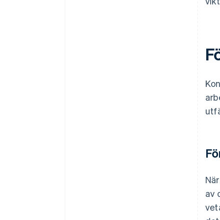
vik
F
Kon
arb
utf
Fö
När
av 
vet