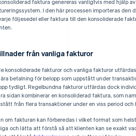
konsoliderad faktura genereras vanligtvis med hjälp av 
tureringssystem. I den här processen importeras den 
varje följesedel eller faktura till den konsoliderade fak
enten.
illnader från vanliga fakturor
e konsoliderade fakturor och vanliga fakturor utfärdas t
ära betalning för belopp som uppstått under transakti
opp tydligt. Regelbundna fakturor utfärdas dock individu
ra sidan kombinerar en konsoliderad faktura, som nam
stått från flera transaktioner under en viss period och 
n om fakturan kan förberedas i vilket format som helst 
liga och lätta att förstå så att klienten kan se exakt v