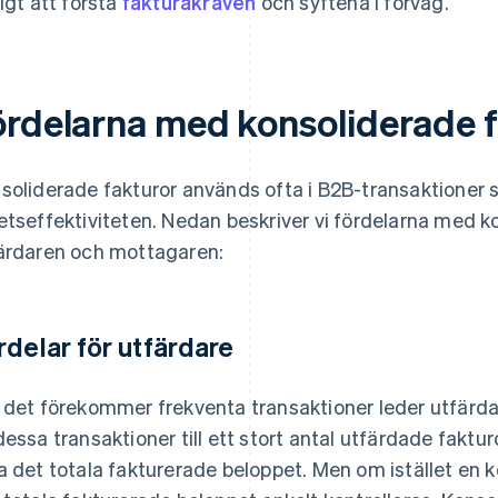
tigt att förstå
fakturakraven
och syftena i förväg.
ördelarna med konsoliderade 
soliderade fakturor används ofta i B2B-transaktioner so
etseffektiviteten. Nedan beskriver vi fördelarna med k
ärdaren och mottagaren:
rdelar för utfärdare
 det förekommer frekventa transaktioner leder utfärda
dessa transaktioner till ett stort antal utfärdade faktur
a det totala fakturerade beloppet. Men om istället en 