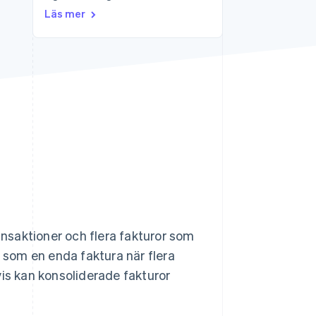
Läs mer
Stripe Sessions 2026
Se hur Stripe bygger den
ekonomiska
infrastrukturen för AI.
Titta nu
nsaktioner och flera fakturor som
s som en enda faktura när flera
vis kan konsoliderade fakturor