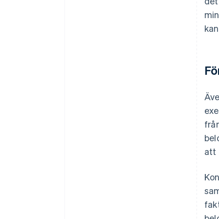
det
min
kan
Fö
Äve
exe
frå
bel
att
Kon
sam
fak
bel