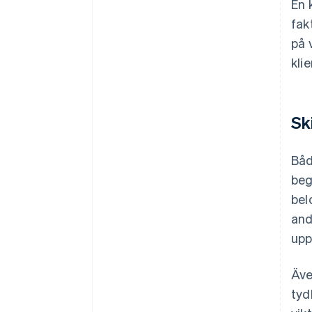
En 
fak
på 
kli
Sk
Båd
beg
bel
and
upp
Äve
tyd