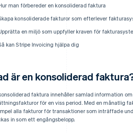
Hur man förbereder en konsoliderad faktura
Skapa konsoliderade fakturor som efterlever fakturas
Upprätta en miljö som uppfyller kraven för fakturasys
Så kan Stripe Invoicing hjälpa dig
ad är en konsoliderad faktura
konsoliderad faktura innehåller samlad information om 
ättningsfakturor för en viss period. Med en månatlig fa
mpel alla fakturor för transaktioner som inträffade u
ckas in som ett engångsbelopp.