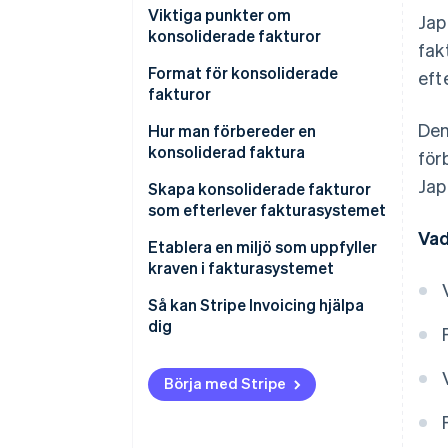
Fördelar för utfärdare
Viktiga punkter om
Jap
konsoliderade fakturor
fak
Fördelar för mottagare
Format för konsoliderade
eft
fakturor
Den
Visningsformat som inkluderar
Hur man förbereder en
skatt
konsoliderad faktura
för
Jap
Detaljerat visningsformat
Skapa konsoliderade fakturor
som efterlever fakturasystemet
Vad
Bifoga en fakturaförklaring eller
Etablera en miljö som uppfyller
ett följebrev till en konsoliderad
kraven i fakturasystemet
faktura
Så kan Stripe Invoicing hjälpa
Använd en konsoliderad faktura
dig
som en kvalificerad faktura
Använd ett annat dokument
Börja med Stripe
som en kvalificerad faktura med
en kompletterande
konsoliderad faktura