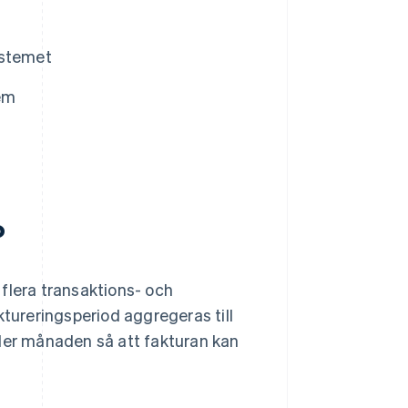
ystemet
tem
?
flera transaktions- och
ktureringsperiod aggregeras till
nder månaden så att fakturan kan