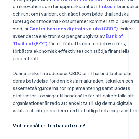
Skydd av personuppgifter
Förbered personal
en innovation som får uppmärksamhet i
fintech
-bransche
och runt om i världen, och något som både thailändska
företag och moderna konsumenter kommer att bli bekant
med, är
Centralbankens digitala valuta (CBDC)
. Inrikes
avser detta elektroniska pengar utgivna av
Bank of
Thailand (BOT)
för att förbättra hur medel överförs,
förbättra ekonomisk effektivitet och stödja finansiella
genombrott.
Denna artikel introducerar CBDC:er i Thailand, behandlar
deras betydelse för den lokala marknaden, tekniken och
säkerhetsåtgärderna för implementering samt landets
pilottester. Lösningar tillhandahålls för att säkerställa att
organisationer är redo att enkelt ta till sig denna digitala
valuta och integrera dem med befintliga betalningssystem
Vad innehåller den här artikeln?