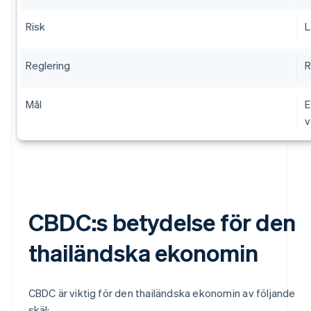
Risk
L
Reglering
R
Mål
E
v
CBDC:s betydelse för den
thailändska ekonomin
CBDC är viktig för den thailändska ekonomin av följande
skäl: