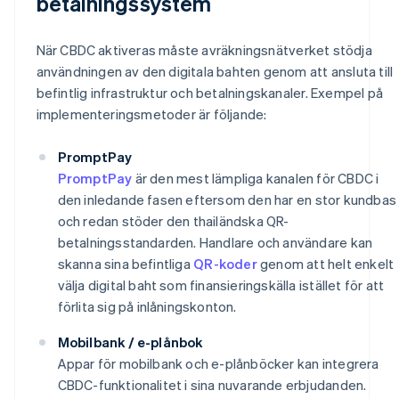
betalningssystem
När CBDC aktiveras måste avräkningsnätverket stödja
användningen av den digitala bahten genom att ansluta till
befintlig infrastruktur och betalningskanaler. Exempel på
implementeringsmetoder är följande:
PromptPay
PromptPay
är den mest lämpliga kanalen för CBDC i
den inledande fasen eftersom den har en stor kundbas
och redan stöder den thailändska QR-
betalningsstandarden. Handlare och användare kan
skanna sina befintliga
QR-koder
genom att helt enkelt
välja digital baht som finansieringskälla istället för att
förlita sig på inlåningskonton.
Mobilbank / e-plånbok
Appar för mobilbank och e-plånböcker kan integrera
CBDC-funktionalitet i sina nuvarande erbjudanden.