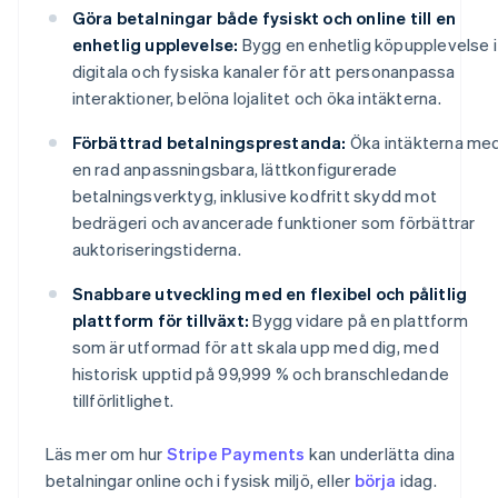
Göra betalningar både fysiskt och online till en
enhetlig upplevelse:
Bygg en enhetlig köpupplevelse i
digitala och fysiska kanaler för att personanpassa
interaktioner, belöna lojalitet och öka intäkterna.
Förbättrad betalningsprestanda:
Öka intäkterna me
en rad anpassningsbara, lättkonfigurerade
betalningsverktyg, inklusive kodfritt skydd mot
bedrägeri och avancerade funktioner som förbättrar
auktoriseringstiderna.
Snabbare utveckling med en flexibel och pålitlig
plattform för tillväxt:
Bygg vidare på en plattform
som är utformad för att skala upp med dig, med
historisk upptid på 99,999 % och branschledande
tillförlitlighet.
Australien
Läs mer om hur
Stripe Payments
kan underlätta dina
English
betalningar online och i fysisk miljö, eller
börja
idag.
Belgien