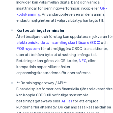
Individer kan välja mellan digital baht och vanliga
insättningar för penningöverföringar, inköp eller
QR-
kodskanning
. Användarupplevelsen är densamma,
endast möjligheten att välja valutatyp har lagts till.
Kortbetalningsterminaler
Återförsäljare och företag kan uppdatera mjukvaran fö
elektroniska datainsamlingskortläsare (EDC)
och
POS-system
för att möjliggöra CBDC-transaktioner,
utan att behöva byta ut utrustning i många fall.
Betalningar kan göras via QR-koder,
NFC
, eller
kompatibla appar, vilket sänker
anpassningskostnaderna för operatörerna.
** Betalningsgateway / API**
E-handelsplattformar och finansiella tjänsteleverantöre
kan koppla CBDC till befintliga system via
betalningsgateways eller
API:er
för att erbjuda
kunderna fler alternativ. De kan anpassa kassasidan så
att den är kompatibel med digital valuta som en