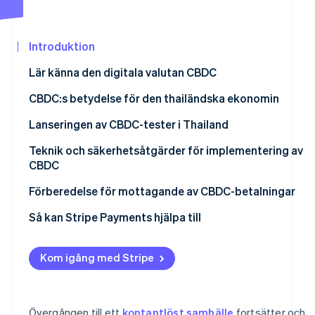
Identitetsverifiering online
Partner
Stripe App Marketplace
Introduktion
Lär känna den digitala valutan CBDC
Stripe Sessions 2026
Lär känna CBDC-typerna i Thailand
CBDC:s betydelse för den thailändska ekonomin
Se hur Stripe bygger den ekonomiska in
Titta nu
Hur skiljer sig CBDC från vanliga kryptovalutor?
Främjar tillgång till finansiella tjänster
Lanseringen av CBDC-tester i Thailand
Uppgraderar betalningssystemet
Bang Khun Phrom-projektet
Teknik och säkerhetsåtgärder för implementering av
CBDC
Hjälper till att kontrollera ekonomisk politik
Inthanon-projektet
Användning av teknik för distribuerade liggare
Förberedelse för mottagande av CBDC-betalningar
Minskade produktionskostnader
mBridge-projektet
Regulatorisk testmiljö
Bedöm betalningssystemets beredskap
Så kan Stripe Payments hjälpa till
Höga säkerhetsstandarder
Cybersäkerhet
Koppla CBDC till nuvarande betalningssystem
Förbättrad ekonomisk effektivitet
Kom igång med Stripe
Detekteringssystem för bedrägeri eller penningtvätt
Omvandling mellan CBDC och vanlig thailändsk baht
Stabiliserar det finansiella systemet
KYC-verifieringssystem
Använd ett mycket säkert system
Övergången till ett
kontantlöst samhälle
fortsätter och