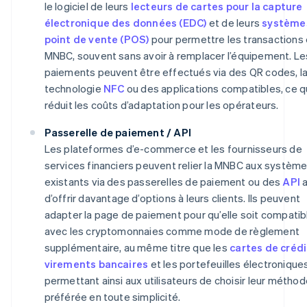
le logiciel de leurs
lecteurs de cartes pour la capture
électronique des données (EDC)
et de leurs
système
point de vente (POS)
pour permettre les transactions
MNBC, souvent sans avoir à remplacer l’équipement. Le
paiements peuvent être effectués via des QR codes, l
technologie
NFC
ou des applications compatibles, ce q
réduit les coûts d’adaptation pour les opérateurs.
Passerelle de paiement / API
Les plateformes d’e-commerce et les fournisseurs de
services financiers peuvent relier la MNBC aux systèm
existants via des passerelles de paiement ou des
API
a
d’offrir davantage d’options à leurs clients. Ils peuvent
adapter la page de paiement pour qu’elle soit compatib
avec les cryptomonnaies comme mode de règlement
supplémentaire, au même titre que les
cartes de crédi
virements bancaires
et les portefeuilles électroniques
permettant ainsi aux utilisateurs de choisir leur métho
préférée en toute simplicité.