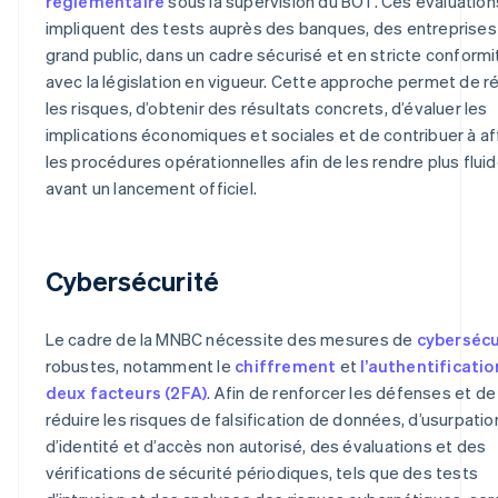
réglementaire
sous la supervision du BOT. Ces évaluation
impliquent des tests auprès des banques, des entreprises
grand public, dans un cadre sécurisé et en stricte conformi
avec la législation en vigueur. Cette approche permet de r
les risques, d’obtenir des résultats concrets, d’évaluer les
implications économiques et sociales et de contribuer à af
les procédures opérationnelles afin de les rendre plus flui
avant un lancement officiel.
Cybersécurité
Le cadre de la MNBC nécessite des mesures de
cybersécu
robustes, notamment le
chiffrement
et
l’authentificatio
deux facteurs (2FA)
. Afin de renforcer les défenses et de
réduire les risques de falsification de données, d’usurpatio
d’identité et d’accès non autorisé, des évaluations et des
vérifications de sécurité périodiques, tels que des tests