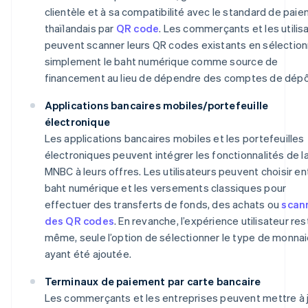
clientèle et à sa compatibilité avec le standard de pai
thaïlandais par
QR code
. Les commerçants et les utilis
peuvent scanner leurs QR codes existants en sélectio
simplement le baht numérique comme source de
financement au lieu de dépendre des comptes de dépô
Applications bancaires mobiles/portefeuille
électronique
Les applications bancaires mobiles et les portefeuilles
électroniques peuvent intégrer les fonctionnalités de l
MNBC à leurs offres. Les utilisateurs peuvent choisir en
baht numérique et les versements classiques pour
effectuer des transferts de fonds, des achats ou
scan
des QR codes
. En revanche, l’expérience utilisateur res
même, seule l’option de sélectionner le type de monna
ayant été ajoutée.
Terminaux de paiement par carte bancaire
Les commerçants et les entreprises peuvent mettre à 