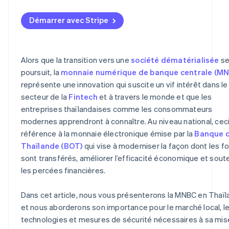
Elle améliore l’efficacité économique
Cybersécurité
Relier la MNBC aux infrastructures de paiement existan
Démarrer avec Stripe
Elle stabilise le système financier
Système de détection de la fraude ou du blanchiment
Conversion entre la MNBC et le baht thaïlandais classiq
d’argent
Utilisation d’un système hautement sécurisé
Système de vérification KYC
Alors que la transition vers une
société dématérialisée
s
Préparation du personnel
poursuit, la
monnaie numérique de banque centrale (M
Protection des données personnelles
représente une innovation qui suscite un vif intérêt dans le
secteur de la
Fintech
et à travers le monde et que les
entreprises thaïlandaises comme les consommateurs
modernes apprendront à connaître. Au niveau national, ceci
référence à la monnaie électronique émise par la
Banque 
Thaïlande (BOT)
qui vise à moderniser la façon dont les f
sont transférés, améliorer l’efficacité économique et soute
les percées financières.
Dans cet article, nous vous présenterons la MNBC en Thaï
et nous aborderons son importance pour le marché local, l
technologies et mesures de sécurité nécessaires à sa mis