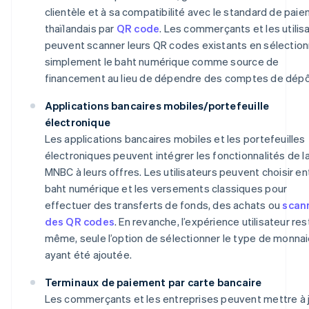
clientèle et à sa compatibilité avec le standard de pai
thaïlandais par
QR code
. Les commerçants et les utilis
peuvent scanner leurs QR codes existants en sélectio
simplement le baht numérique comme source de
financement au lieu de dépendre des comptes de dépô
Applications bancaires mobiles/portefeuille
électronique
Les applications bancaires mobiles et les portefeuilles
électroniques peuvent intégrer les fonctionnalités de l
MNBC à leurs offres. Les utilisateurs peuvent choisir en
baht numérique et les versements classiques pour
effectuer des transferts de fonds, des achats ou
scan
des QR codes
. En revanche, l’expérience utilisateur res
même, seule l’option de sélectionner le type de monna
ayant été ajoutée.
Terminaux de paiement par carte bancaire
Les commerçants et les entreprises peuvent mettre à 