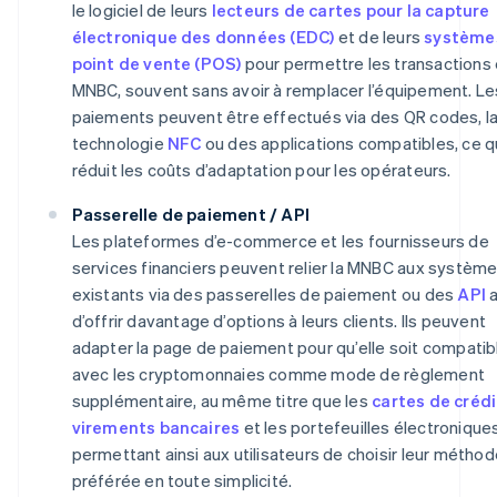
le logiciel de leurs
lecteurs de cartes pour la capture
électronique des données (EDC)
et de leurs
système
point de vente (POS)
pour permettre les transactions
MNBC, souvent sans avoir à remplacer l’équipement. Le
paiements peuvent être effectués via des QR codes, l
technologie
NFC
ou des applications compatibles, ce q
réduit les coûts d’adaptation pour les opérateurs.
Passerelle de paiement / API
Les plateformes d’e-commerce et les fournisseurs de
services financiers peuvent relier la MNBC aux systèm
existants via des passerelles de paiement ou des
API
a
d’offrir davantage d’options à leurs clients. Ils peuvent
adapter la page de paiement pour qu’elle soit compatib
avec les cryptomonnaies comme mode de règlement
supplémentaire, au même titre que les
cartes de crédi
virements bancaires
et les portefeuilles électroniques
permettant ainsi aux utilisateurs de choisir leur métho
préférée en toute simplicité.