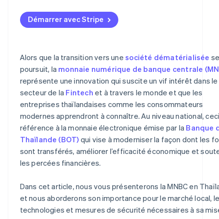
Elle améliore l’efficacité économique
Cybersécurité
Relier la MNBC aux infrastructures de paiement existan
Démarrer avec Stripe
Elle stabilise le système financier
Système de détection de la fraude ou du blanchiment
Conversion entre la MNBC et le baht thaïlandais classiq
d’argent
Utilisation d’un système hautement sécurisé
Système de vérification KYC
Alors que la transition vers une
société dématérialisée
s
Préparation du personnel
poursuit, la
monnaie numérique de banque centrale (M
Protection des données personnelles
représente une innovation qui suscite un vif intérêt dans le
secteur de la
Fintech
et à travers le monde et que les
entreprises thaïlandaises comme les consommateurs
modernes apprendront à connaître. Au niveau national, ceci
référence à la monnaie électronique émise par la
Banque 
Thaïlande (BOT)
qui vise à moderniser la façon dont les f
sont transférés, améliorer l’efficacité économique et soute
les percées financières.
Dans cet article, nous vous présenterons la MNBC en Thaï
et nous aborderons son importance pour le marché local, l
technologies et mesures de sécurité nécessaires à sa mis