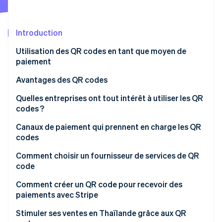
Découvrez les prochaines évolutions
Commerce en ligne
Radar
Prévention de la fraude
Introduction
Écosystème
Atlas
Utilisation des QR codes en tant que moyen de
Constitution de start-up
paiement
Partenaires
Climate
Stripe App Marketplace
Élimination du carbone
Avantages des QR codes
Identity
Quelles entreprises ont tout intérêt à utiliser les QR
Vérification de l'identité
codes ?
Canaux de paiement qui prennent en charge les QR
codes
Comment choisir un fournisseur de services de QR
Stripe Sessions 2026
code
Découvrez comment Stripe construit l’infrastructure écono
Regarder la vidéo
Comment créer un QR code pour recevoir des
paiements avec Stripe
Stimuler ses ventes en Thaïlande grâce aux QR