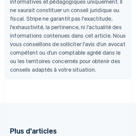
informatives et pédagogiques uniquement. Il
Autriche
ne saurait constituer un conseil juridique ou
Deutsch
English
Belgique
fiscal. Stripe ne garantit pas l'exactitude,
Nederlands
Français
Deutsch
English
l'exhaustivité, la pertinence, ni l'actualité des
Brésil
Português
English
informations contenues dans cet article. Nous
Bulgarie
vous conseillons de solliciter l'avis d'un avocat
English
Canada
compétent ou d'un comptable agréé dans le
English
Français
ou les territoires concernés pour obtenir des
Chine continentale
conseils adaptés à votre situation.
简体中文
English
Chypre
English
Croatie
English
Italiano
Danemark
English
Émirats arabes unis
English
Espagne
Plus d'articles
Español
English