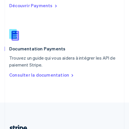
Portugal
Découvrir Payments
Português
English
R.A.S. de Hong Kong, Chine
English
简体中文
République tchèque
English
Roumanie
English
Documentation Payments
Royaume-Uni
English
Trouvez un guide qui vous aidera à intégrer les API de
Singapour
paiement Stripe.
English
简体中文
Slovaquie
Consulter la documentation
English
Slovénie
English
Italiano
Suède
Svenska
English
Suisse
Deutsch
Français
Italiano
English
Thaïlande
ไทย
English