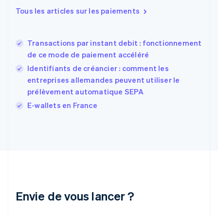
Estonie
Tous les articles sur les paiements
English
États-Unis
English
Español
简体中文
Transactions par instant debit : fonctionnement
Finlande
English
Svenska
de ce mode de paiement accéléré
France
Identifiants de créancier : comment les
Français
English
entreprises allemandes peuvent utiliser le
Gibraltar
prélèvement automatique SEPA
English
Grèce
E-wallets en France
English
Hongrie
English
Inde
English
Irlande
English
Italie
Italiano
English
Envie de vous lancer ?
Japon
日本語
English