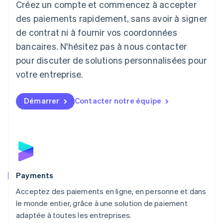
Créez un compte et commencez à accepter
Lettonie
English
des paiements rapidement, sans avoir à signer
Liechtenstein
de contrat ni à fournir vos coordonnées
Deutsch
English
Lituanie
bancaires. N'hésitez pas à nous contacter
English
pour discuter de solutions personnalisées pour
Luxembourg
votre entreprise.
Français
Deutsch
English
Malaisie
English
简体中文
Démarrer
Contacter notre équipe
Malte
English
Mexique
Español
English
Norvège
English
Nouvelle-Zélande
English
Payments
Pays-Bas
Acceptez des paiements en ligne, en personne et dans
Nederlands
English
le monde entier, grâce à une solution de paiement
Pologne
English
adaptée à toutes les entreprises.