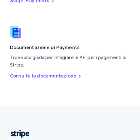
Scopri Payments
English
Romania
English
Singapore
English
简体中文
Slovacchia
English
Documentazione di Payments
Slovenia
English
Italiano
Trova una guida per integrare le API per i pagamenti di
Spagna
Stripe.
Español
English
Stati Uniti
Consulta la documentazione
English
Español
简体中文
Svezia
Svenska
English
Svizzera
Deutsch
Français
Italiano
English
Thailandia
ไทย
English
Ungheria
English