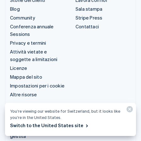
Blog
Sala stampa
Community
Stripe Press
Conferenza annuale
Contattaci
Sessions
Privacy e termini
Attività vietate e
soggette a limitazioni
Licenze
Mappa del sito
Impostazioni per i cookie
Altre risorse
Servizio clienti
You’re viewing our website for Switzerland, but it looks like
you’re in the United States.
Ricevi assistenza
Switch to the United States site
Piani di assistenza
gestita