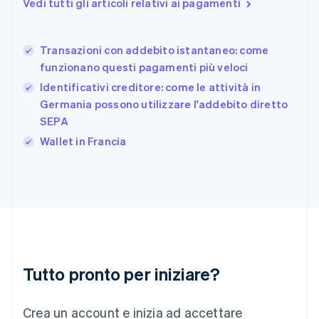
Vedi tutti gli articoli relativi ai pagamenti
Français
English
Germania
Deutsch
English
Transazioni con addebito istantaneo: come
Giappone
日本語
English
funzionano questi pagamenti più veloci
Gibilterra
Identificativi creditore: come le attività in
English
Germania possono utilizzare l'addebito diretto
Grecia
SEPA
English
India
Wallet in Francia
English
Irlanda
English
Italia
Italiano
English
Lettonia
English
Liechtenstein
Deutsch
English
Tutto pronto per iniziare?
Lituania
English
Crea un account e inizia ad accettare
Lussemburgo