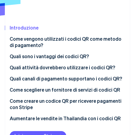
Scopri cosa ti aspetta
Radar
Ecosistema
Prevenzione delle frodi
Introduzione
Partner
Atlas
Stripe App Marketplace
Costituzione di start-up
Come vengono utilizzati i codici QR come metodo
Climate
di pagamento?
Rimozione del carbonio
Quali sono i vantaggi dei codici QR?
Identity
Verifica online dell'identità
Quali attività dovrebbero utilizzare i codici QR?
Quali canali di pagamento supportano i codici QR?
Come scegliere un fornitore di servizi di codici QR
Stripe Sessions 2026
Come creare un codice QR per ricevere pagamenti
Scopri come Stripe sta costruendo l'infrastruttura economi
con Stripe
Guarda ora
Aumentare le vendite in Thailandia con i codici QR