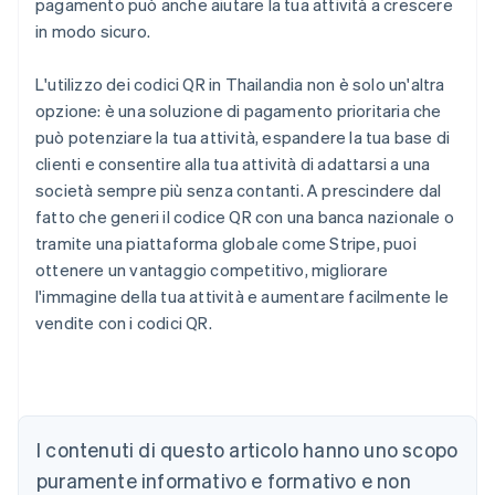
pagamento può anche aiutare la tua attività a crescere
in modo sicuro.
L'utilizzo dei codici QR in Thailandia non è solo un'altra
opzione: è una soluzione di pagamento prioritaria che
può potenziare la tua attività, espandere la tua base di
clienti e consentire alla tua attività di adattarsi a una
società sempre più senza contanti. A prescindere dal
fatto che generi il codice QR con una banca nazionale o
tramite una piattaforma globale come Stripe, puoi
ottenere un vantaggio competitivo, migliorare
l'immagine della tua attività e aumentare facilmente le
vendite con i codici QR.
Australia
English
Austria
I contenuti di questo articolo hanno uno scopo
Deutsch
English
puramente informativo e formativo e non
Belgio