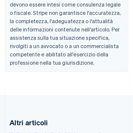
devono essere intesi come consulenza legale
Nederlands
Français
Deutsch
English
Brasile
o fiscale. Stripe non garantisce l'accuratezza,
Português
English
la completezza, l'adeguatezza o l'attualità
Bulgaria
English
delle informazioni contenute nell'articolo. Per
Canada
assistenza sulla tua situazione specifica,
English
Français
Cina continentale
rivolgiti a un avvocato o a un commercialista
简体中文
English
competente e abilitato all'esercizio della
Cipro
professione nella tua giurisdizione.
English
Croazia
English
Italiano
Danimarca
English
Emirati Arabi Uniti
English
Estonia
English
Finlandia
Altri articoli
English
Svenska
Francia