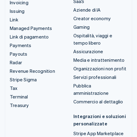
SaaS
Invoicing
Aziende di IA
Issuing
Creator economy
Link
Gaming
Managed Payments
Ospitalità, viaggi e
Link di pagamento
tempo libero
Payments
Assicurazione
Payouts
Media e intrattenimento
Radar
Organizzazioni non profit
Revenue Recognition
Servizi professionali
Stripe Sigma
Pubblica
Tax
amministrazione
Terminal
Commercio al dettaglio
Treasury
Integrazioni e soluzioni
personalizzate
Stripe App Marketplace