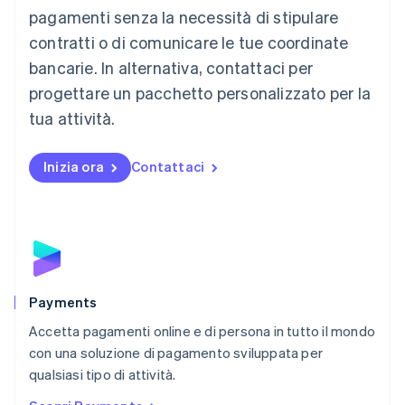
Français
Deutsch
English
pagamenti senza la necessità di stipulare
Malaysia
contratti o di comunicare le tue coordinate
English
简体中文
Malta
bancarie. In alternativa, contattaci per
English
progettare un pacchetto personalizzato per la
Messico
tua attività.
Español
English
Norvegia
English
Inizia ora
Contattaci
Nuova Zelanda
English
Paesi Bassi
Nederlands
English
Polonia
English
Portogallo
Português
English
Payments
RAS di Hong Kong, Cina
Accetta pagamenti online e di persona in tutto il mondo
English
简体中文
con una soluzione di pagamento sviluppata per
Regno Unito
English
qualsiasi tipo di attività.
Repubblica Ceca