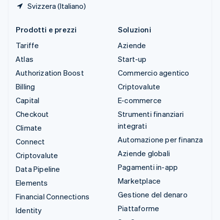
Svizzera (Italiano)
Prodotti e prezzi
Soluzioni
Tariffe
Aziende
Atlas
Start-up
Authorization Boost
Commercio agentico
Billing
Criptovalute
Capital
E-commerce
Checkout
Strumenti finanziari
integrati
Climate
Automazione per finanza
Connect
Aziende globali
Criptovalute
Pagamenti in-app
Data Pipeline
Marketplace
Elements
Gestione del denaro
Financial Connections
Piattaforme
Identity