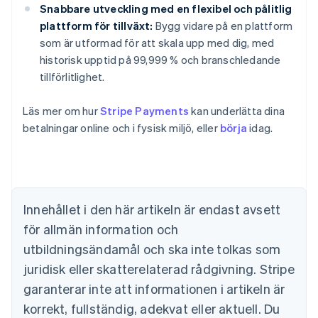
Snabbare utveckling med en flexibel och pålitlig
plattform för tillväxt:
Bygg vidare på en plattform
som är utformad för att skala upp med dig, med
historisk upptid på 99,999 % och branschledande
tillförlitlighet.
Läs mer om hur
Stripe Payments
kan underlätta dina
betalningar online och i fysisk miljö, eller
börja
idag.
Australien
English
Belgien
Nederlands
Français
Deutsch
English
Brasilien
Português
English
Innehållet i den här artikeln är endast avsett
Bulgarien
för allmän information och
English
Cypern
utbildningsändamål och ska inte tolkas som
English
juridisk eller skatterelaterad rådgivning. Stripe
Danmark
garanterar inte att informationen i artikeln är
English
Estland
korrekt, fullständig, adekvat eller aktuell. Du
English