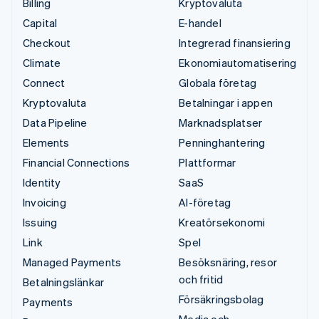
Billing
Kryptovaluta
Capital
E-handel
Checkout
Integrerad finansiering
Climate
Ekonomiautomatisering
Connect
Globala företag
Kryptovaluta
Betalningar i appen
Data Pipeline
Marknadsplatser
Elements
Penninghantering
Financial Connections
Plattformar
Identity
SaaS
Invoicing
AI-företag
Issuing
Kreatörsekonomi
Link
Spel
Managed Payments
Besöksnäring, resor
och fritid
Betalningslänkar
Försäkringsbolag
Payments
Media och