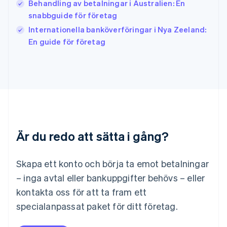
Behandling av betalningar i Australien: En
Kanada
snabbguide för företag
English
Français
Internationella banköverföringar i Nya Zeeland:
Kroatien
English
Italiano
En guide för företag
Lettland
English
Liechtenstein
Deutsch
English
Litauen
English
Luxemburg
Français
Deutsch
English
Är du redo att sätta i gång?
Malaysia
English
简体中文
Malta
Skapa ett konto och börja ta emot betalningar
English
Mexiko
– inga avtal eller bankuppgifter behövs – eller
Español
English
kontakta oss för att ta fram ett
Nederländerna
specialanpassat paket för ditt företag.
Nederlands
English
Norge
English