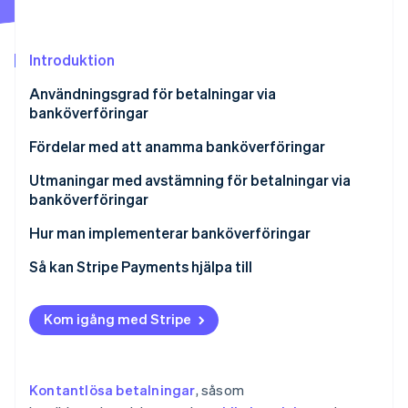
Identitetsverifiering online
Partner
Stripe App Marketplace
Introduktion
Användningsgrad för betalningar via
Stripe Sessions 2026
banköverföringar
Se hur Stripe bygger den ekonomiska inf
Titta nu
Fördelar med att anamma banköverföringar
Stöd för ett bredare spektrum av kunder
Utmaningar med avstämning för betalningar via
banköverföringar
Kort utbetalningscykel
När avstämning blir en flaskhals
Hur man implementerar banköverföringar
Lösningar för att minska arbetsbelastningen
Avtal direkt med bankerna
Så kan Stripe Payments hjälpa till
Använd en betaltjänstleverantör
Kom igång med Stripe
Kontantlösa betalningar
, såsom