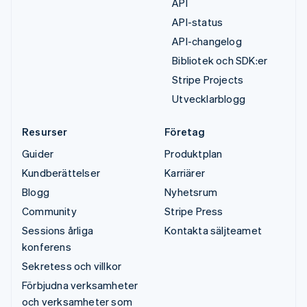
API
API-status
API-changelog
Bibliotek och SDK:er
Stripe Projects
Utvecklarblogg
Resurser
Företag
Guider
Produktplan
Kundberättelser
Karriärer
Blogg
Nyhetsrum
Community
Stripe Press
Sessions årliga
Kontakta säljteamet
konferens
Sekretess och villkor
Förbjudna verksamheter
och verksamheter som