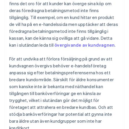
finns det oro för att kunder kan överge sina köp om
deras föredragna betalningsmetod inte finns
tillgänglig. Till exempel, om en kund hittar en produkt
de vill ha på en e-handelssida men upptäcker att deras
föredragna betalningsmetod inte finns tillgänglig i
kassan, kan de känna sig ovilliga att gå vidare. Detta
kan i slutändan leda till
övergivande av kundvagnen
.
För att undvika att förlora försäljning på grund av att
kundvagnen övergivs behöver e-handelsföretag
anpassa sig efter betalningspreferenserna hos ett
bredare kundområde. Särskilt för äldre konsumenter
som kanske inte är bekanta med näthandel kan
tillgången till banköverföringar ge en känsla av
trygghet, vilket i slutändan gör det möjligt för
företaget att attrahera en bredare kundbas. Och att
stödja banköverföringar har potential att gynna inte
bara äldre utan även kundgrupper som inte har
kreditkort.