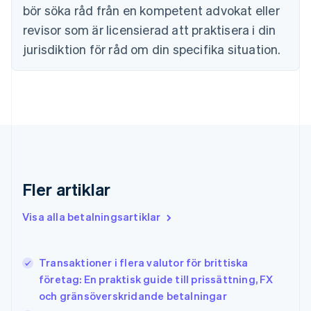
bör söka råd från en kompetent advokat eller
Fastlandskina
revisor som är licensierad att praktisera i din
简体中文
English
Finland
jurisdiktion för råd om din specifika situation.
English
Svenska
Frankrike
Français
English
Förenade Arabemiraten
English
Gibraltar
English
Grekland
English
Fler artiklar
Hongkong SAR, Kina
English
简体中文
Indien
Visa alla betalningsartiklar
English
Irland
English
Transaktioner i flera valutor för brittiska
Italien
företag: En praktisk guide till prissättning, FX
Italiano
English
och gränsöverskridande betalningar
Japan
日本語
English