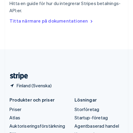
Hitta en guide för hur du integrerar Stripes betalnings-
Thailand
API:er.
ไทย
English
Tjeckien
Titta närmare på dokumentationen
English
Tyskland
Deutsch
English
Ungern
English
USA
English
Español
简体中文
Österrike
Deutsch
English
Finland (Svenska)
Produkter och priser
Lösningar
Priser
Storföretag
Atlas
Startup-företag
Auktoriseringsförstärkning
Agentbaserad handel