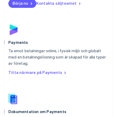
Börja nu
Kontakta säljteamet
Nya Zeeland
English
Polen
English
Portugal
Português
English
Rumänien
English
Payments
Schweiz
Ta emot betalningar online, i fysisk miljö och globalt
Deutsch
Français
Italiano
English
med en betalningslösning som är skapad för alla typer
Singapore
English
简体中文
av företag.
Slovakien
Titta närmare på Payments
English
Slovenien
English
Italiano
Spanien
Español
English
Storbritannien
English
Dokumentation om Payments
Sverige
Svenska
English