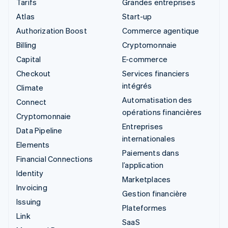
Tarifs
Grandes entreprises
Atlas
Start-up
Authorization Boost
Commerce agentique
Billing
Cryptomonnaie
Capital
E-commerce
Checkout
Services financiers
intégrés
Climate
Automatisation des
Connect
opérations financières
Cryptomonnaie
Entreprises
Data Pipeline
internationales
Elements
Paiements dans
Financial Connections
l’application
Identity
Marketplaces
Invoicing
Gestion financière
Issuing
Plateformes
Link
SaaS