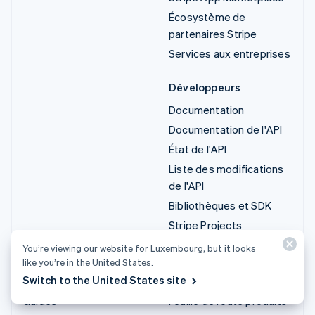
Écosystème de
partenaires Stripe
Services aux entreprises
Développeurs
Documentation
Documentation de l'API
État de l'API
Liste des modifications
de l'API
Bibliothèques et SDK
Stripe Projects
Blog du développeur
You’re viewing our website for Luxembourg, but it looks
like you’re in the United States.
Ressources
Entreprise
Switch to the United States site
Guides
Feuille de route produits