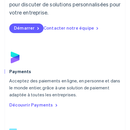
English
pour discuter de solutions personnalisées pour
Luxembourg
votre entreprise.
Français
Deutsch
English
Malaisie
English
简体中文
Démarrer
Contacter notre équipe
Malte
English
Mexique
Español
English
Norvège
English
Nouvelle-Zélande
English
Payments
Pays-Bas
Acceptez des paiements en ligne, en personne et dans
Nederlands
English
le monde entier, grâce à une solution de paiement
Pologne
English
adaptée à toutes les entreprises.
Portugal
Découvrir Payments
Português
English
R.A.S. de Hong Kong, Chine
English
简体中文
République tchèque