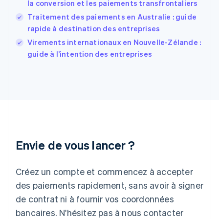
English
Svenska
la conversion et les paiements transfrontaliers
France
Traitement des paiements en Australie : guide
Français
English
rapide à destination des entreprises
Gibraltar
English
Virements internationaux en Nouvelle-Zélande :
Grèce
guide à l’intention des entreprises
English
Hongrie
English
Inde
English
Irlande
English
Italie
Italiano
English
Envie de vous lancer ?
Japon
日本語
English
Créez un compte et commencez à accepter
Lettonie
English
des paiements rapidement, sans avoir à signer
Liechtenstein
de contrat ni à fournir vos coordonnées
Deutsch
English
Lituanie
bancaires. N'hésitez pas à nous contacter