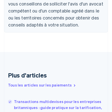
Português
English
vous conseillons de solliciter l'avis d'un avocat
Bulgarie
compétent ou d'un comptable agréé dans le
English
Canada
ou les territoires concernés pour obtenir des
English
Français
conseils adaptés à votre situation.
Chine continentale
简体中文
English
Chypre
English
Croatie
English
Italiano
Danemark
English
Émirats arabes unis
English
Plus d'articles
Espagne
Español
English
Tous les articles sur les paiements
Estonie
English
États-Unis
Transactions multidevises pour les entreprises
English
Español
简体中文
britanniques : guide pratique sur la tarification,
Finlande