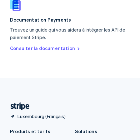
English
Roumanie
English
Documentation Payments
Royaume-Uni
English
Trouvez un guide qui vous aidera à intégrer les API de
Singapour
paiement Stripe.
English
简体中文
Slovaquie
Consulter la documentation
English
Slovénie
English
Italiano
Suède
Svenska
English
Suisse
Deutsch
Français
Italiano
English
Thaïlande
ไทย
English
Luxembourg (Français)
Produits et tarifs
Solutions