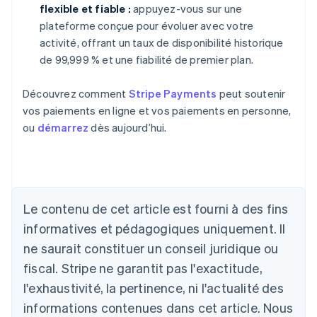
flexible et fiable :
appuyez-vous sur une
plateforme conçue pour évoluer avec votre
activité, offrant un taux de disponibilité historique
de 99,999 % et une fiabilité de premier plan.
Découvrez comment
Stripe Payments
peut soutenir
vos paiements en ligne et vos paiements en personne,
ou
démarrez
dès aujourd’hui.
Allemagne
Le contenu de cet article est fourni à des fins
Deutsch
English
Australie
informatives et pédagogiques uniquement. Il
English
ne saurait constituer un conseil juridique ou
Autriche
Deutsch
English
fiscal. Stripe ne garantit pas l'exactitude,
Belgique
l'exhaustivité, la pertinence, ni l'actualité des
Nederlands
Français
Deutsch
English
Brésil
informations contenues dans cet article. Nous