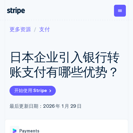
更多资源
支付
按企业阶段
文档
学习
支付
营收
资金管
平台
理
易市
大型企业
Stripe 文档
博客
Payments
Billing
初创企业
API 参考文档
客户案例
日本企业引入银行转
在线支付
经常性收入
Global
Conn
库与 SDK
指南
Payment links
Metronome
Payouts
Stripe Apps
按用量计费
平台
账支付有哪些优势？
无代码支付
Subscriptions
向第三
按应用场景
Checkout
方打款
支持
预构建支付界
订阅管理
Crypto
指南
智能体商务
面
Invoicing
钱包、
加密货币
获取支持
一次性或定期
Elements
开始使用 Stripe
稳定币
电子商务
接受线上付款
托管支持方案
灵活的 UI 组件
账单
发行和
嵌入式金融
实施预置结账流程
专业服务
Payment
Tax
发卡基
财务自动化
构建平台或交易市场
最后更新日期：2026 年 1 月 29 日
methods
销售税和增值
础设施
全球化企业
管理订阅
接入 125+ 种支
税自动化
应用内支付
提供按用量计费
付方式
Revenue
交易市场
发行稳定币支持的支付卡
Terminal
Recognition
公司
资金管理
通过智能体配置和管理服
线下支付
会计自动化
Payments
平台
务