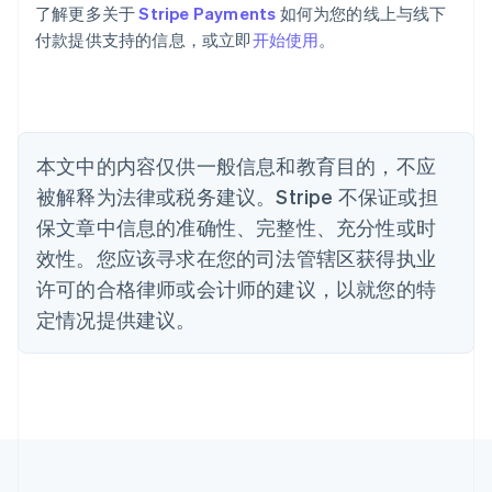
巴西
了解更多关于
Stripe Payments
如何为您的线上与线下
Português
English
付款提供支持的信息，或立即
开始使用
。
保加利亚
English
比利时
Nederlands
Français
Deutsch
English
波兰
本文中的内容仅供一般信息和教育目的，不应
English
丹麦
被解释为法律或税务建议。Stripe 不保证或担
English
保文章中信息的准确性、完整性、充分性或时
德国
效性。您应该寻求在您的司法管辖区获得执业
Deutsch
English
法国
许可的合格律师或会计师的建议，以就您的特
Français
English
定情况提供建议。
芬兰
English
Svenska
荷兰
Nederlands
English
加拿大
English
Français
捷克
English