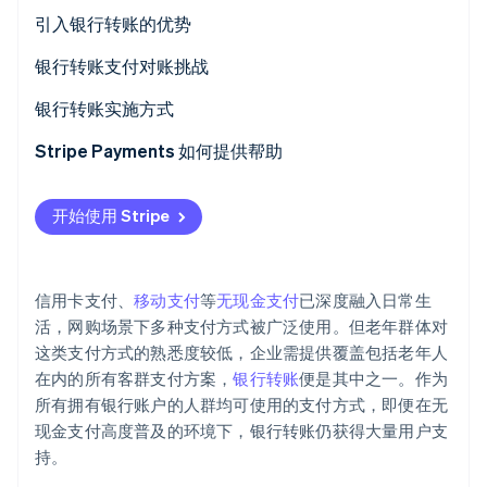
引入银行转账的优势
Stripe Sessions 2026
了解 Stripe 如何为 AI 构建经济基础设施。
覆盖更广泛的客户群体
银行转账支付对账挑战
立即观看
提现周期短
对账成为瓶颈时
银行转账实施方式
减轻工作负担的解决方案
与银行直接签约
Stripe Payments 如何提供帮助
使用支付服务商
开始使用 Stripe
信用卡支付、
移动支付
等
无现金支付
已深度融入日常生
活，网购场景下多种支付方式被广泛使用。但老年群体对
这类支付方式的熟悉度较低，企业需提供覆盖包括老年人
在内的所有客群支付方案，
银行转账
便是其中之一。作为
所有拥有银行账户的人群均可使用的支付方式，即便在无
现金支付高度普及的环境下，银行转账仍获得大量用户支
持。