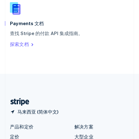
新西兰
English
匈牙利
English
Payments 文档
意大利
查找 Stripe 的付款 API 集成指南。
Italiano
English
印度
探索文档
English
英国
English
直布罗陀
English
中国内地
简体中文
English
中国香港特别行政区
English
简体中文
马来西亚 (简体中文)
产品和定价
解决方案
定价
大型企业