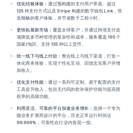
优化结账体验：
通过预构建的支付用户界面、超过
125 种支付方式以及 Stripe 构建的数字钱包 Link，营
造顺畅的客户体验，并节省数千工程小时。
更快拓展新市场：
覆盖全球客户，并通过跨境支付选
项降低多币种管理的复杂性和成本，服务覆盖 195 个
国家/地区、支持 135 种以上货币。
统一线下与线上付款：
整合线上与线下渠道，打造一
体化商务体验，实现个性化互动、回馈忠实客户并增
加收入。
阿联酋
优化支付性能：
通过一系列可定制、易于配置的支付
English
爱尔兰
工具提升收入，包括无代码的欺诈保护功能与提高授
English
权率的高级功能。
爱沙尼亚
English
利用灵活、可靠的平台加速业务增长：
选择一个专为
奥地利
随业务扩展而设计的平台，历史正常运行时间达
Deutsch
English
99.999%，可靠性在行业内首屈一指。
澳大利亚
English