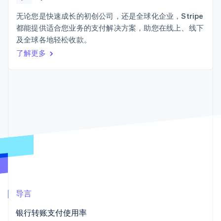
Authorization
Stripe Sigma
产品路线图
SaaS
Boost
自定义报告
Sessions 年度大会
无论您是快速成长的初创公司，还是全球化企业，Stripe
支付成功率优
Data Pipeline
招聘
都能提供适合您业务的支付解决方案，助您在线上、线下
化
数据同步
资讯中心
Link
资源
及全球各地轻松收款。
Stripe Press
加速结账
按行业
了解更多
应用集成
AI 企业
代码示例
创作者经济
开发者博客
联系
游戏
API 状态
更多
酒店、旅游与休闲
联系销售
Product roadmap
保险
成为合作伙伴
了解未来规划
媒体与娱乐
非营利组织
Radar
专业服务
欺诈防范
公共部门
Atlas
零售
初创企业注册
Climate
碳移除
生态系统
导言
合作伙伴
银行转账支付使用率
Stripe App Marketplace