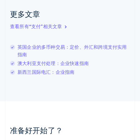
克罗地亚
English
Italiano
更多文章
拉脱维亚
English
查看所有“支付”相关文章
立陶宛
English
列支敦士登
英国企业的多币种交易：定价、外汇和跨境支付实用
Deutsch
English
卢森堡
指南
Français
Deutsch
English
澳大利亚支付处理：企业快速指南
罗马尼亚
新西兰国际电汇：企业指南
English
马尔他
English
马来西亚
English
简体中文
美国
English
Español
简体中文
墨西哥
Español
English
准备好开始了？
挪威
English