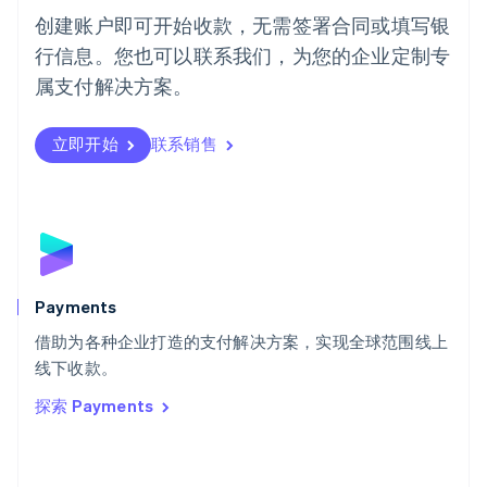
葡萄牙
创建账户即可开始收款，无需签署合同或填写银
Português
English
行信息。您也可以联系我们，为您的企业定制专
日本
日本語
English
属支付解决方案。
瑞典
Svenska
English
瑞士
立即开始
联系销售
Deutsch
Français
Italiano
English
塞浦路斯
English
斯洛伐克
English
斯洛文尼亚
English
Italiano
Payments
泰国
ไทย
English
借助为各种企业打造的支付解决方案，实现全球范围线上
希腊
线下收款。
English
探索 Payments
西班牙
Español
English
新加坡
English
简体中文