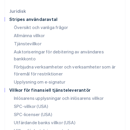
Luxemburg
Français
Deutsch
English
Juridisk
Malaysia
Stripes användaravtal
English
简体中文
Malta
Översikt och vanliga frågor
English
Allmänna villkor
Mexiko
Tjänstevillkor
Español
English
Nederländerna
Auktoriseringar för debitering av användares
Nederlands
English
bankkonto
Norge
Förbjudna verksamheter och verksamheter som är
English
Nya Zeeland
föremål för restriktioner
English
Upplysning om e‑signatur
Polen
Villkor för finansiell tjänsteleverantör
English
Portugal
Inlösarens upplysningar och inlösarens villkor
Português
English
SPC-villkor (USA)
Rumänien
SPC-licenser (USA)
English
Schweiz
Utfärdande banks villkor (USA)
Deutsch
Français
Italiano
English