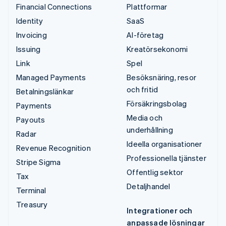
Financial Connections
Plattformar
Identity
SaaS
Invoicing
AI-företag
Issuing
Kreatörsekonomi
Link
Spel
Managed Payments
Besöksnäring, resor
och fritid
Betalningslänkar
Försäkringsbolag
Payments
Media och
Payouts
underhållning
Radar
Ideella organisationer
Revenue Recognition
Professionella tjänster
Stripe Sigma
Offentlig sektor
Tax
Detaljhandel
Terminal
Treasury
Integrationer och
anpassade lösningar