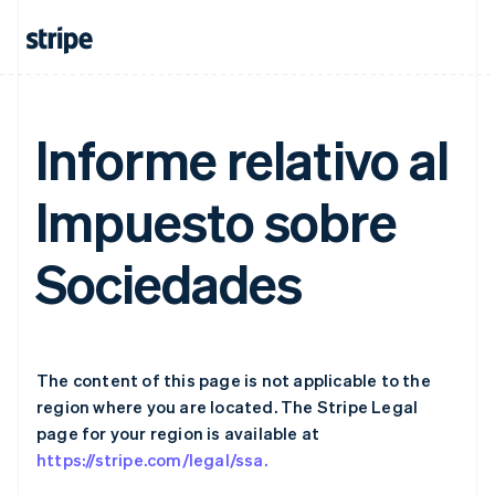
Grekland
English
Hongkong SAR, Kina
English
简体中文
Indien
English
Informe relativo al
Irland
English
Italien
Impuesto sobre
Italiano
English
Japan
Sociedades
日本語
English
Kanada
English
Français
Kroatien
English
Italiano
Lettland
The content of this page is not applicable to the
English
region where you are located. The Stripe Legal
Liechtenstein
page for your region is available at
Deutsch
English
Litauen
https://stripe.com/legal/ssa.
English