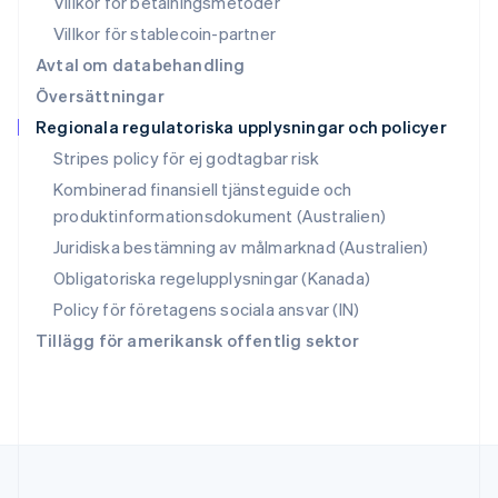
Villkor för betalningsmetoder
Singapore
English
简体中文
Villkor för stablecoin-partner
Slovakien
Avtal om databehandling
English
Översättningar
Slovenien
Regionala regulatoriska upplysningar och policyer
English
Italiano
Spanien
Stripes policy för ej godtagbar risk
Español
English
Kombinerad finansiell tjänsteguide och
Storbritannien
produktinformationsdokument (Australien)
English
Sverige
Juridiska bestämning av målmarknad (Australien)
Svenska
English
Obligatoriska regelupplysningar (Kanada)
Thailand
ไทย
English
Policy för företagens sociala ansvar (IN)
Tjeckien
Tillägg för amerikansk offentlig sektor
English
Tyskland
Deutsch
English
Ungern
English
USA
English
Español
简体中文