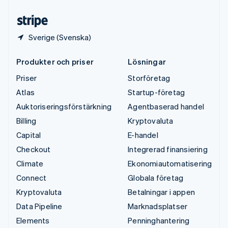
Österrike
Deutsch
English
Sverige (Svenska)
Produkter och priser
Lösningar
Priser
Storföretag
Atlas
Startup-företag
Auktoriseringsförstärkning
Agentbaserad handel
Billing
Kryptovaluta
Capital
E-handel
Checkout
Integrerad finansiering
Climate
Ekonomiautomatisering
Connect
Globala företag
Kryptovaluta
Betalningar i appen
Data Pipeline
Marknadsplatser
Elements
Penninghantering