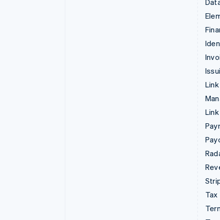
Data
Ele
Fina
Iden
Invo
Issu
Link
Man
Link
Pay
Pay
Rad
Rev
Stri
Tax
Term