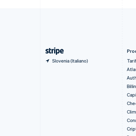
Croazia
English
Italiano
Danimarca
English
Emirati Arabi Uniti
English
Estonia
English
Prod
Slovenia (Italiano)
Tari
Atla
Auth
Billi
Capi
Che
Cli
Con
Crip