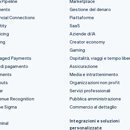
 Pipeline
Marketplace
ments
Gestione del denaro
ncial Connections
Piattaforme
tity
SaaS
icing
Aziende di IA
ing
Creator economy
Gaming
aged Payments
Ospitalità, viaggi e tempo libe
 di pagamento
Assicurazione
ments
Media e intrattenimento
outs
Organizzazioni non profit
ar
Servizi professionali
enue Recognition
Pubblica amministrazione
pe Sigma
Commercio al dettaglio
Integrazioni e soluzioni
inal
personalizzate