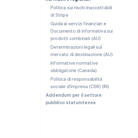
Politica sui rischi inaccettabili
di Stripe
Guida ai servizi finanziari e
Documento di informativa sui
prodotti combinati (AU)
Australia
Determinazioni legali sul
English
mercato di destinazione (AU)
Austria
Deutsch
English
Informative normative
Belgio
obbligatorie (Canada)
Nederlands
Français
Deutsch
English
Politica di responsabilità
Brasile
sociale d'impresa (CSR) (IN)
Português
English
Bulgaria
Addendum per il settore
English
pubblico statunitense
Canada
English
Français
Cina continentale
简体中文
English
Cipro
English