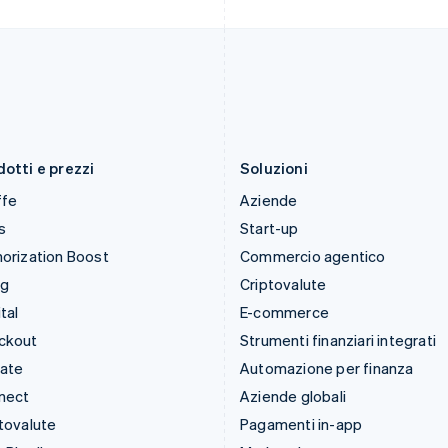
Italia
Portogallo
Italiano
English
Português
English
Lettonia
RAS di Hong Kong, Cina
English
English
简体中文
Liechtenstein
Regno Unito
Deutsch
English
English
Lituania
Repubblica Ceca
English
English
otti e prezzi
Soluzioni
ffe
Aziende
s
Start-up
orization Boost
Commercio agentico
ng
Criptovalute
tal
E-commerce
ckout
Strumenti finanziari integrati
mate
Automazione per finanza
nect
Aziende globali
tovalute
Pagamenti in-app