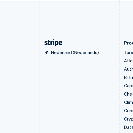
English
Finland
English
Svenska
Frankrijk
Français
English
Gibraltar
English
Pro
Nederland (Nederlands)
Tar
Atla
Auth
Billi
Capi
Che
Cli
Con
Cry
Data