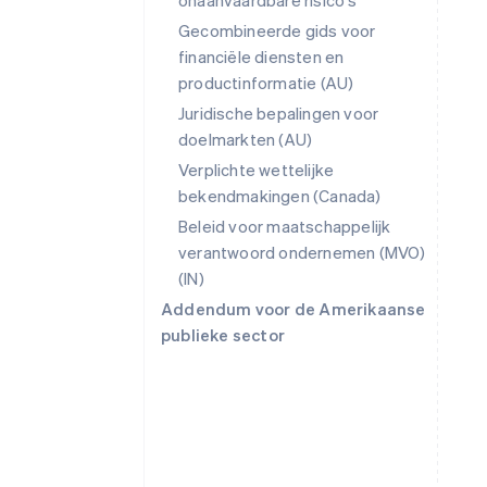
onaanvaardbare risico's
Gecombineerde gids voor
financiële diensten en
productinformatie (AU)
Juridische bepalingen voor
Australië
doelmarkten (AU)
English
Verplichte wettelijke
België
Nederlands
Français
Deutsch
English
bekendmakingen (Canada)
Brazilië
Beleid voor maatschappelijk
Português
English
verantwoord ondernemen (MVO)
Bulgarije
(IN)
English
Canada
Addendum voor de Amerikaanse
English
Français
publieke sector
Cyprus
English
Denemarken
English
Duitsland
Deutsch
English
Estland