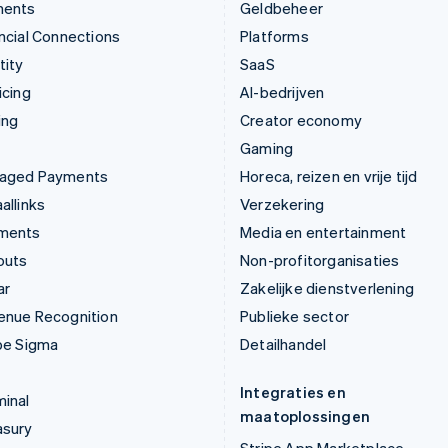
ments
Geldbeheer
ncial Connections
Platforms
tity
SaaS
icing
AI-bedrijven
ing
Creator economy
Gaming
aged Payments
Horeca, reizen en vrije tijd
allinks
Verzekering
ments
Media en entertainment
outs
Non-profitorganisaties
ar
Zakelijke dienstverlening
enue Recognition
Publieke sector
pe Sigma
Detailhandel
Integraties en
inal
maatoplossingen
asury