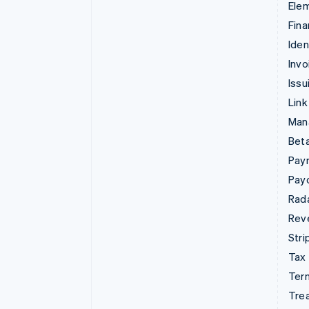
Ele
Fina
Iden
Invo
Issu
Link
Man
Beta
Pay
Pay
Rad
Rev
Stri
Tax
Term
Tre