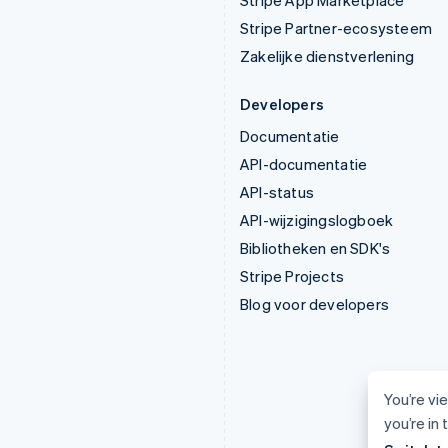
Stripe App Marketplace
Stripe Partner-ecosysteem
Zakelijke dienstverlening
Developers
Documentatie
API-documentatie
API-status
API-wijzigingslogboek
Bibliotheken en SDK's
Stripe Projects
Blog voor developers
You’re vi
you’re in