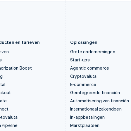
English
Português
English
Liechtenstein
Roemenië
Deutsch
English
English
Litouwen
Singapore
English
English
简体中文
Luxemburg
Slovenië
Français
Deutsch
English
English
Italiano
ducten en tarieven
Oplossingen
ieven
Grote ondernemingen
s
Start-ups
orization Boost
Agentic commerce
ng
Cryptovaluta
tal
E-commerce
ckout
Geïntegreerde financiën
mate
Automatisering van financiën
nect
Internationaal zakendoen
ptovaluta
In-appbetalingen
 Pipeline
Marktplaatsen