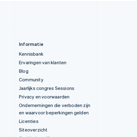
Svenska
English
Zwitserland
Deutsch
Français
Italiano
English
Informatie
Kennisbank
Ervaringen van klanten
Blog
Community
Jaarlijks congres Sessions
Privacy en voorwaarden
Ondernemingen die verboden zijn
en waarvoor beperkingen gelden
Licenties
Siteoverzicht