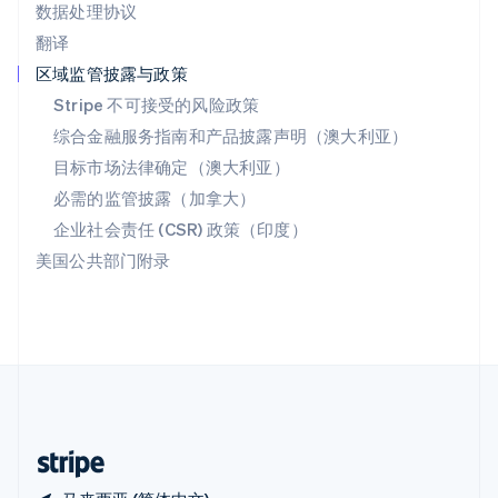
数据处理协议
西班牙
翻译
Español
English
新加坡
区域监管披露与政策
English
简体中文
Stripe 不可接受的风险政策
新西兰
综合金融服务指南和产品披露声明（澳大利亚）
English
匈牙利
目标市场法律确定（澳大利亚）
English
必需的监管披露（加拿大）
意大利
Italiano
English
企业社会责任 (CSR) 政策（印度）
印度
美国公共部门附录
English
英国
English
直布罗陀
English
中国内地
简体中文
English
中国香港特别行政区
English
简体中文