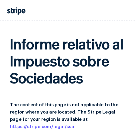
Nederlands
English
加拿大
English
Français
捷克
English
克罗地亚
Informe relativo al
English
Italiano
拉脱维亚
English
Impuesto sobre
立陶宛
English
列支敦士登
Sociedades
Deutsch
English
卢森堡
Français
Deutsch
English
罗马尼亚
English
马尔他
The content of this page is not applicable to the
English
region where you are located. The Stripe Legal
马来西亚
page for your region is available at
English
简体中文
https://stripe.com/legal/ssa.
美国