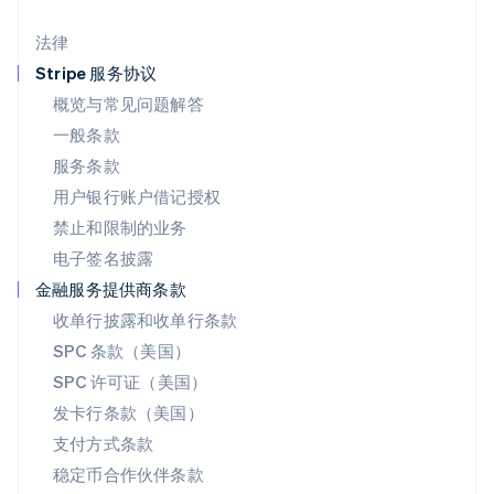
English
Español
简体中文
墨西哥
法律
Español
English
挪威
Stripe 服务协议
English
概览与常见问题解答
葡萄牙
一般条款
Português
English
日本
服务条款
日本語
English
用户银行账户借记授权
瑞典
Svenska
English
禁止和限制的业务
瑞士
电子签名披露
Deutsch
Français
Italiano
English
塞浦路斯
金融服务提供商条款
English
收单行披露和收单行条款
斯洛伐克
SPC 条款（美国）
English
斯洛文尼亚
SPC 许可证（美国）
English
Italiano
发卡行条款（美国）
泰国
支付方式条款
ไทย
English
希腊
稳定币合作伙伴条款
English