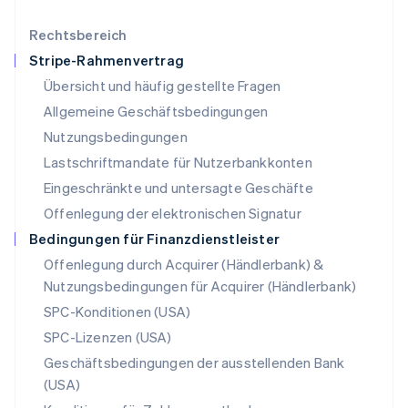
English
简体中文
Malta
Rechtsbereich
English
Stripe-Rahmenvertrag
Mexiko
Übersicht und häufig gestellte Fragen
Español
English
Neuseeland
Allgemeine Geschäftsbedingungen
English
Nutzungsbedingungen
Niederlande
Lastschriftmandate für Nutzerbankkonten
Nederlands
English
Norwegen
Eingeschränkte und untersagte Geschäfte
English
Offenlegung der elektronischen Signatur
Österreich
Deutsch
English
Bedingungen für Finanzdienstleister
Polen
Offenlegung durch Acquirer (Händlerbank) &
English
Nutzungsbedingungen für Acquirer (Händlerbank)
Portugal
Português
English
SPC-Konditionen (USA)
Rumänien
SPC-Lizenzen (USA)
English
Schweden
Geschäftsbedingungen der ausstellenden Bank
Svenska
English
(USA)
Schweiz