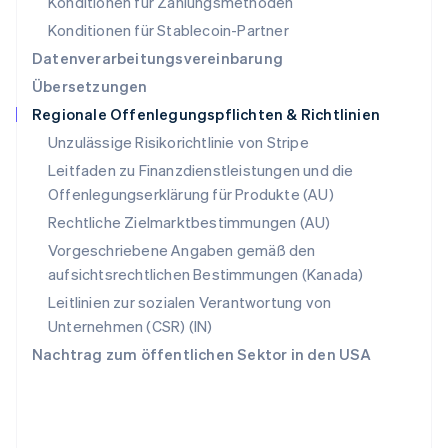
Konditionen für Zahlungsmethoden
Deutsch
Français
Italiano
English
Singapur
Konditionen für Stablecoin-Partner
English
简体中文
Datenverarbeitungsvereinbarung
Slowakei
Übersetzungen
English
Regionale Offenlegungspflichten & Richtlinien
Slowenien
English
Italiano
Unzulässige Risikorichtlinie von Stripe
Sonderverwaltungsregion Hongkong,
Leitfaden zu Finanzdienstleistungen und die
China
Offenlegungserklärung für Produkte (AU)
English
简体中文
Spanien
Rechtliche Zielmarktbestimmungen (AU)
Español
English
Vorgeschriebene Angaben gemäß den
Thailand
aufsichtsrechtlichen Bestimmungen (Kanada)
ไทย
English
Tschechische Republik
Leitlinien zur sozialen Verantwortung von
English
Unternehmen (CSR) (IN)
Ungarn
Nachtrag zum öffentlichen Sektor in den USA
English
Vereinigte Arabische Emirate
English
Vereinigte Staaten
English
Español
简体中文