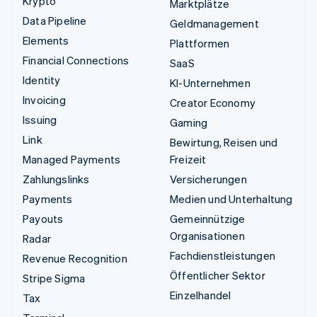
Krypto
Marktplätze
Data Pipeline
Geldmanagement
Elements
Plattformen
Financial Connections
SaaS
Identity
KI-Unternehmen
Invoicing
Creator Economy
Issuing
Gaming
Link
Bewirtung, Reisen und
Managed Payments
Freizeit
Zahlungslinks
Versicherungen
Payments
Medien und Unterhaltung
Payouts
Gemeinnützige
Organisationen
Radar
Fachdienstleistungen
Revenue Recognition
Öffentlicher Sektor
Stripe Sigma
Einzelhandel
Tax