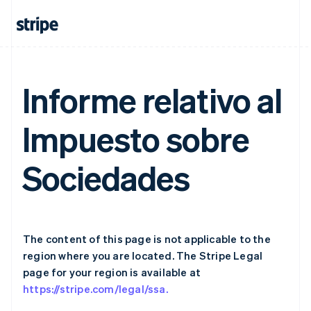
English
Indien
English
Irland
English
Italien
Informe relativo al
Italiano
English
Japan
Impuesto sobre
日本語
English
Kanada
English
Français
Sociedades
Kroatien
English
Italiano
Lettland
English
Liechtenstein
Deutsch
English
The content of this page is not applicable to the
Litauen
region where you are located. The Stripe Legal
English
page for your region is available at
Luxemburg
https://stripe.com/legal/ssa.
Français
Deutsch
English
Malaysia