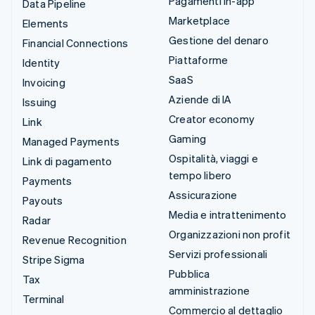
Pagamenti in-app
Data Pipeline
Marketplace
Elements
Gestione del denaro
Financial Connections
Piattaforme
Identity
SaaS
Invoicing
Aziende di IA
Issuing
Creator economy
Link
Gaming
Managed Payments
Ospitalità, viaggi e
Link di pagamento
tempo libero
Payments
Assicurazione
Payouts
Media e intrattenimento
Radar
Organizzazioni non profit
Revenue Recognition
Servizi professionali
Stripe Sigma
Pubblica
Tax
amministrazione
Terminal
Commercio al dettaglio