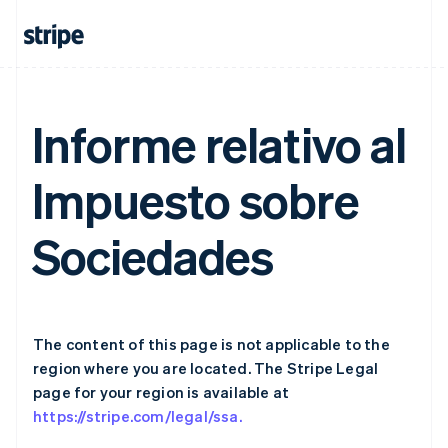
Estonia
English
Finlandia
English
Svenska
Francia
Informe relativo al
Français
English
Germania
Deutsch
English
Impuesto sobre
Giappone
日本語
English
Gibilterra
Sociedades
English
Grecia
English
India
English
Irlanda
The content of this page is not applicable to the
English
region where you are located. The Stripe Legal
Italia
page for your region is available at
Italiano
English
https://stripe.com/legal/ssa.
Lettonia
English