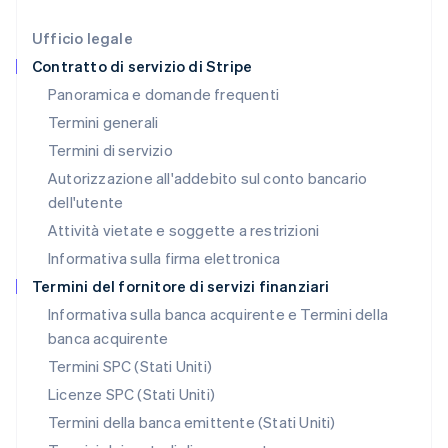
Liechtenstein
Deutsch
English
Ufficio legale
Lituania
Contratto di servizio di Stripe
English
Panoramica e domande frequenti
Lussemburgo
Termini generali
Français
Deutsch
English
Malaysia
Termini di servizio
English
简体中文
Autorizzazione all'addebito sul conto bancario
Malta
dell'utente
English
Messico
Attività vietate e soggette a restrizioni
Español
English
Informativa sulla firma elettronica
Norvegia
English
Termini del fornitore di servizi finanziari
Nuova Zelanda
Informativa sulla banca acquirente e Termini della
English
banca acquirente
Paesi Bassi
Nederlands
English
Termini SPC (Stati Uniti)
Polonia
Licenze SPC (Stati Uniti)
English
Portogallo
Termini della banca emittente (Stati Uniti)
Português
English