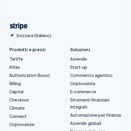
Thailandia
ไทย
English
Ungheria
English
Svizzera (Italiano)
Prodotti e prezzi
Soluzioni
Tariffe
Aziende
Atlas
Start-up
Authorization Boost
Commercio agentico
Billing
Criptovalute
Capital
E-commerce
Checkout
Strumenti finanziari
integrati
Climate
Automazione per finanza
Connect
Aziende globali
Criptovalute