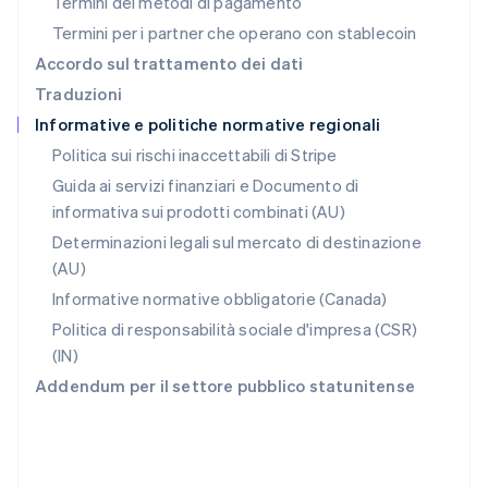
Termini dei metodi di pagamento
RAS di Hong Kong, Cina
Termini per i partner che operano con stablecoin
English
简体中文
Regno Unito
Accordo sul trattamento dei dati
English
Traduzioni
Repubblica Ceca
Informative e politiche normative regionali
English
Romania
Politica sui rischi inaccettabili di Stripe
English
Guida ai servizi finanziari e Documento di
Singapore
informativa sui prodotti combinati (AU)
English
简体中文
Slovacchia
Determinazioni legali sul mercato di destinazione
English
(AU)
Slovenia
Informative normative obbligatorie (Canada)
English
Italiano
Spagna
Politica di responsabilità sociale d'impresa (CSR)
Español
English
(IN)
Stati Uniti
Addendum per il settore pubblico statunitense
English
Español
简体中文
Svezia
Svenska
English
Svizzera
Deutsch
Français
Italiano
English