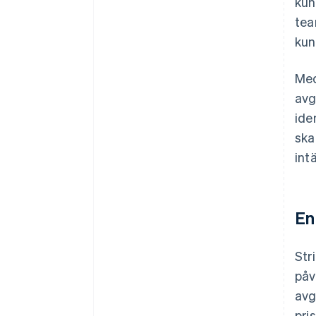
kun
tea
kun
Med
avg
ide
ska
int
En
Str
påv
avg
pri