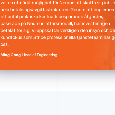
var en utmärkt möjlighet för Neuron att skaffa sig inblic
hela betalningsavgiftsstrukturen. Genom att implemen
ett antal praktiska kostnadsbesparande åtgärder,
baserade på Neurons affärsmodell, har investeringen
betalat för sig. Vi uppskattar verkligen den insyn och de
kundfokus som Stripe professionella tjänsteteam har g
oss.
Ming Gong
, Head of Engineering