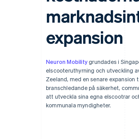
Accelererad kassaprocess
marknadsin
Financial Connections
Länkade finanskontodata
expansion
Neuron Mobility
grundades i Singapo
elscooteruthyrning och utveckling av
Zeeland, med en senare expansion ti
branschledande på säkerhet, commu
att utveckla sina egna elscootrar o
kommunala myndigheter.