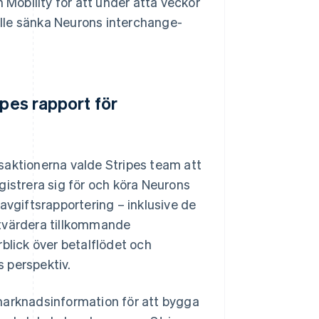
obility för att under åtta veckor
lle sänka Neurons interchange-
ipes rapport för
ansaktionerna valde Stripes team att
gistrera sig för och köra Neurons
avgiftsrapportering – inklusive de
utvärdera tillkommande
blick över betalflödet och
 perspektiv.
arknadsinformation för att bygga