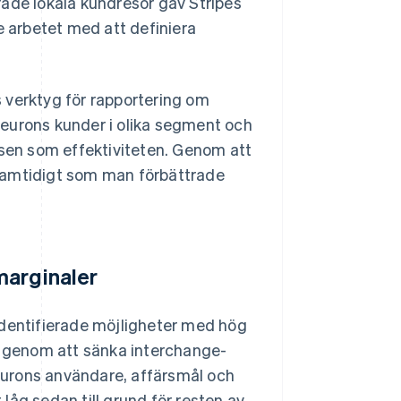
rade lokala kundresor gav Stripes
e arbetet med att definiera
 verktyg för rapportering om
Neurons kunder i olika segment och
lsen som effektiviteten. Genom att
samtidigt som man förbättrade
marginaler
identifierade möjligheter med hög
 genom att sänka interchange-
eurons användare, affärsmål och
låg sedan till grund för resten av