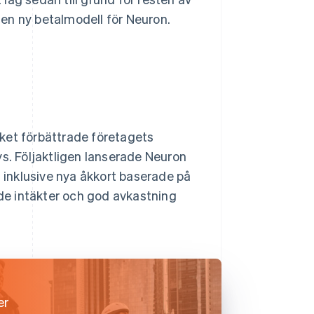
en ny betalmodell för Neuron.
ilket förbättrade företagets
ys. Följaktligen lanserade Neuron
, inklusive nya åkkort baserade på
e intäkter och god avkastning
er