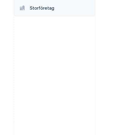
Storföretag
Stripe Sessions 2026
Se hur Stripe bygger den
ekonomiska
infrastrukturen för AI.
Titta nu