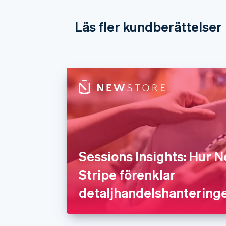
Läs fler kundberättelser
Sessions Insights: Hur 
Stripe förenklar
detaljhandelshantering