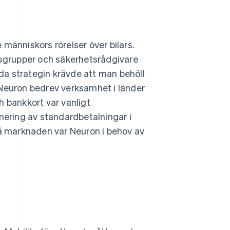
människors rörelser över bilars.
sgrupper och säkerhetsrådgivare
lda strategin krävde att man behöll
 Neuron bedrev verksamhet i länder
h bankkort var vanligt
ering av standardbetalningar i
på marknaden var Neuron i behov av