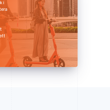
k i
tera
t
ett