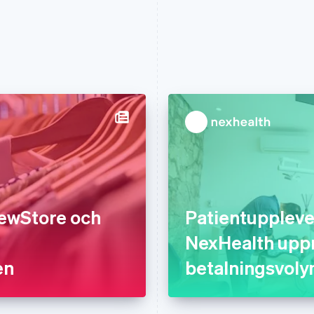
NewStore och
Patientuppleve
NexHealth upp
en
betalningsvoly