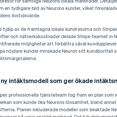
dresor för samtliga Neurons lokala marknader. Detalje
m en tydligare bild av Neurons kunder, vilket förenklad
dens livstidsvärde.
 hjälp av de framtagna lokala kundresorna och Stripes
ifter och nätverkskostnader delade Stripe-teamet in 
ntifierade möjligheter att förbättra såväl kunduppleve
pa nöjdare kunder minskade Neuron sitt kundbortfall 
äktsmarginalerna.
 ny intäktsmodell som ger ökade intäkts
ipes professionella tjänsteteam tog fram en plan som 
erkan som kunde öka Neurons lönsamhet, bland annat
ifterna. Planen inkluderade modeller som beaktade N
snyanser på varje enskild marknad. Det här dokumentet 