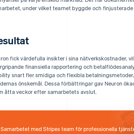
arbetet, under vilket teamet byggde och finjusterade 
esultat
ron fick värdefulla insikter i sina nätverkskostnader, v
rgripande finansiella rapportering och betalflödesanal
ility snart fler smidiga och flexibla betalningsmetoder
dernas önskemål. Dessa förbättringar gav Neuron ökad
m åtta veckor efter samarbetets avslut.
Samarbetet med Stripes team för professionella tjänst