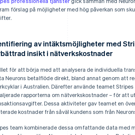
ipes professionella tjänster
gick samman med Neuron M
fram förslag på möjligheter med hög påverkan som sku
ifter.
entifiering av intäktsmöjligheter med Str
rbättrad insikt i nätverkskostnader
ället för att börja med att analysera de individuella tr
ta Neurons betalflöde direkt, bland annat genom att re
rkcyklar i Australien. Därefter använde teamet Stripes 
aljerade rapporterna om nätverkskostnader – för att 
nsaktionsavgifter. Dessa aktiviteter gav teamet en över
aterade kostnader från såväl kundens som från Neurons
ipes team kombinerade dessa omfattande data med m