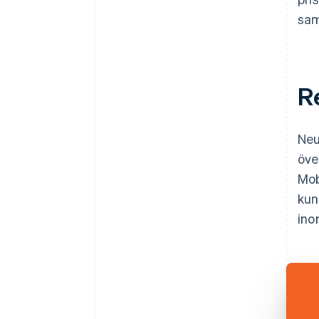
sam
R
Neu
öve
Mob
kun
ino