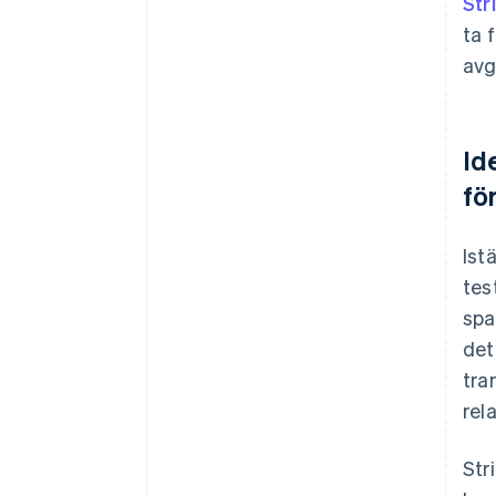
Str
ta 
avg
Id
fö
Ist
tes
spa
det
tra
rel
Str