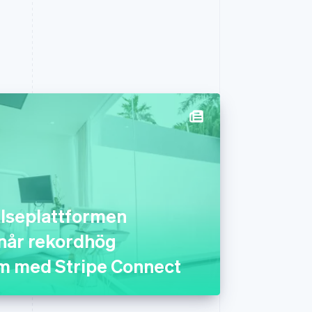
lseplattformen
når rekordhög
m med Stripe Connect