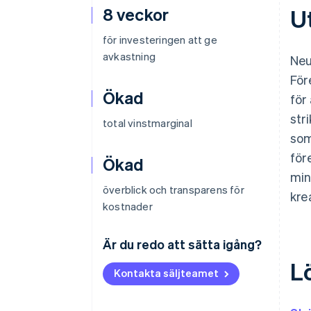
8 veckor
U
för investeringen att ge
avkastning
Neu
För
Ökad
för
str
total vinstmarginal
som
för
Ökad
min
överblick och transparens för
kre
kostnader
Är du redo att sätta igång?
L
Kontakta säljteamet