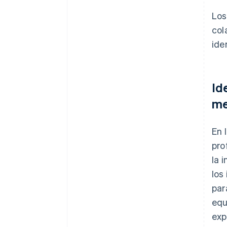
Lo
col
ide
Id
me
En 
pro
la 
los
par
equ
exp