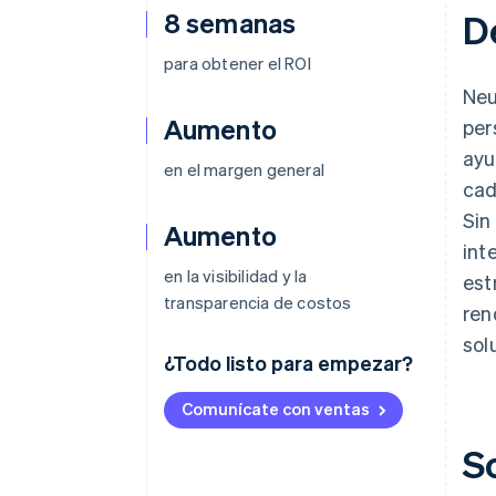
8 semanas
D
para obtener el ROI
Neu
Aumento
per
ayu
en el margen general
cad
Sin
Aumento
int
en la visibilidad y la
est
transparencia de costos
ren
sol
¿Todo listo para empezar?
Comunícate con ventas
S