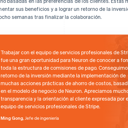
no basadas en las preferencias de los clientes. Estas
entar sus beneficios y a lograr un retorno de la inversi
ocho semanas tras finalizar la colaboración.
Trabajar con el equipo de servicios profesionales de Str
fue una gran oportunidad para Neuron de conocer a fo
toda la estructura de comisiones de pago. Conseguimo
retorno de la inversión mediante la implementación de
muchas acciones prácticas de ahorro de costos, basa
en el modelo de negocio de Neuron. Apreciamos mucho
transparencia y la orientación al cliente expresada por e
equipo de servicios profesionales de Stripe.
Ming Gong
, Jefe de ingeniería