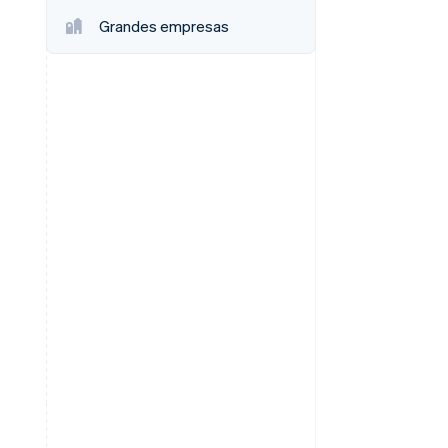
Grandes empresas
Sesiones de Stripe
2026
Descubre cómo Stripe
construye la
infraestructura
económica para la IA.
Mirar ahora