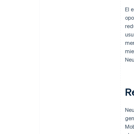
El 
opo
red
usu
mer
mie
Neu
R
Neu
gen
Mob