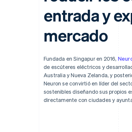
Authorization Boost
Optimizaciones de aceptación
entrada y ex
Link
Proceso de compra acelerado
Financial Connections
Datos de ctas. financieras
mercado
vinculadas
Fundada en Singapur en 2016,
Neuro
de escúteres eléctricos y desarroll
Australia y Nueva Zelanda, y poster
Neuron se convirtió en líder del se
sostenibles diseñando sus propios e
directamente con ciudades y ayunt