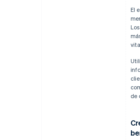
El 
mer
Los
más
vita
Uti
inf
cli
com
de 
Cr
be