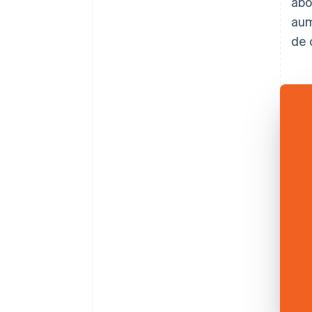
abo
aum
de 