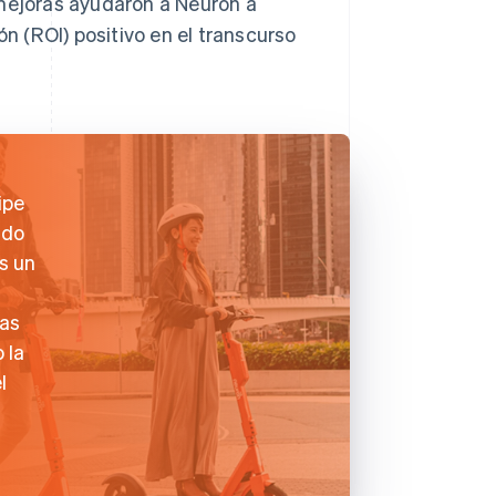
 mejoras ayudaron a Neuron a
ón (ROI) positivo en el transcurso
ipe
ndo
s un
das
 la
l