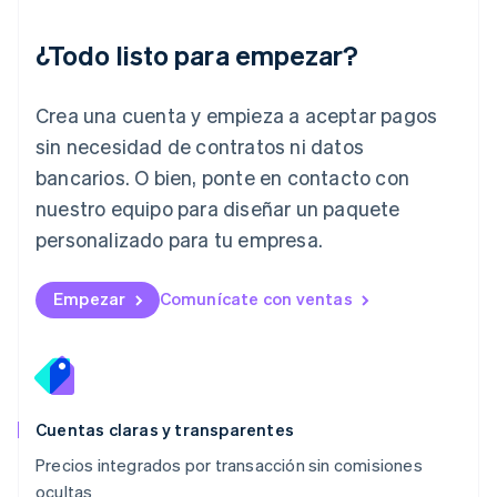
Japón
日本語
English
¿Todo listo para empezar?
Letonia
English
Liechtenstein
Crea una cuenta y empieza a aceptar pagos
Deutsch
English
Lituania
sin necesidad de contratos ni datos
English
bancarios. O bien, ponte en contacto con
Luxemburgo
nuestro equipo para diseñar un paquete
Français
Deutsch
English
Malasia
personalizado para tu empresa.
English
简体中文
Malta
English
Empezar
Comunícate con ventas
México
Español
English
Noruega
English
Nueva Zelandia
English
Cuentas claras y transparentes
Países Bajos
Precios integrados por transacción sin comisiones
Nederlands
English
ocultas