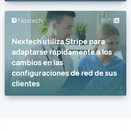
España
Español
English
Estados Unidos
English
Español
简体中文
Estonia
English
Finlandia
Nextech utiliza Stripe para
English
Svenska
Francia
adaptarse rápidamente a los
Français
English
Gibraltar
cambios en las
English
configuraciones de red de sus
Grecia
English
clientes
Hungría
English
India
English
Irlanda
English
Italia
Italiano
English