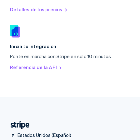
Polonia
English
Detalles de los precios
Portugal
Português
English
RAE de Hong Kong, China
English
简体中文
Reino Unido
English
Inicia tu integración
República Checa
Ponte en marcha con Stripe en solo 10 minutos
English
Rumania
Referencia de la API
English
Singapur
English
简体中文
Suecia
Svenska
English
Suiza
Deutsch
Français
Italiano
English
Tailandia
ไทย
English
Estados Unidos (Español)