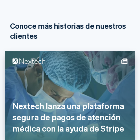
Bélgica
Nederlands
Français
Deutsch
English
Brasil
Português
English
Conoce más historias de nuestros
Bulgaria
English
clientes
Canadá
English
Français
China continental
简体中文
English
Chipre
English
Croacia
English
Italiano
Dinamarca
English
Emiratos Árabes Unidos
Nextech lanza una plataforma
English
segura de pagos de atención
Eslovaquia
English
médica con la ayuda de Stripe
Eslovenia
English
Italiano