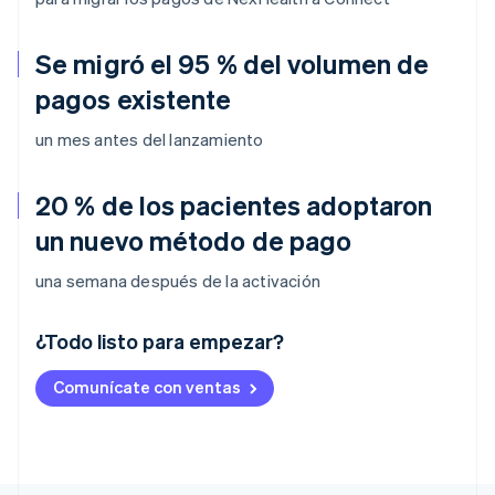
Se migró el 95 % del volumen de
pagos existente
un mes antes del lanzamiento
20 % de los pacientes adoptaron
un nuevo método de pago
una semana después de la activación
¿Todo listo para empezar?
Alemania
Comunícate con ventas
Deutsch
English
Australia
English
Austria
Deutsch
English