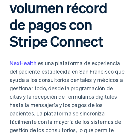
volumen récord
Métodos de
Recognition
Empresa
criptomonedas
de tarjetas
Gestión del dinero
Gestionar
pago
Automatización
Plataformas
suscripciones
Acceso a más
contable
Compras de
Hoja de ruta del
SaaS
Ofrecer cobro por
de pagos con
de 125
Stripe Sigma
criptomoneda
producto
consumo
Terminal
Informes
integrables
Conferencia anual
Emitir tarjetas
Pagos en
personalizados
Sessions
respaldadas por
Stripe Connect
persona
Data Pipeline
Empleos
monedas estables
Por sector
Authorization
Sincronización
Sala de prensa
Aprovisiona y gestiona
Boost
de datos
Stripe Press
servicios con agentes
Optimizaciones
Empresas de IA
de aceptación
Economía de los
NexHealth
es una plataforma de experiencia
Link
creadores
Proceso de
Juegos
Contacto
del paciente establecida en San Francisco que
Recursos
Hostelería, viajes y ocio
compra
ayuda a los consultorios dentales y médicos a
acelerado
Financial
Contacta con ventas
Seguros
Integraciones de
Connections
Conviértete en socio
gestionar todo, desde la programación de
Medios de
aplicaciones
Datos de ctas.
comunicación y
Ejemplos de código
citas y la recepción de formularios digitales
financieras
entretenimiento
Blog de
vinculadas
hasta la mensajería y los pagos de los
Organizaciones sin
desarrolladores
fines de lucro
Estado de la API
pacientes. La plataforma se sincroniza
Servicios
fácilmente con la mayoría de los sistemas de
Más
profesionales
Product roadmap
Sector público
gestión de los consultorios, lo que permite
Ver lo que viene
Minorista