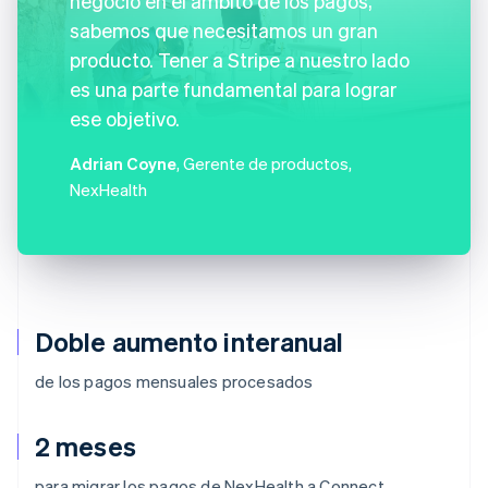
negocio en el ámbito de los pagos,
sabemos que necesitamos un gran
producto. Tener a Stripe a nuestro lado
es una parte fundamental para lograr
ese objetivo.
Adrian Coyne
, Gerente de productos,
NexHealth
Doble aumento interanual
de los pagos mensuales procesados
2 meses
para migrar los pagos de NexHealth a Connect