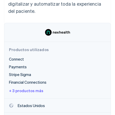
digitalizar y automatizar toda la experiencia
Radar
del paciente.
Prevención de fraude
Ecosistema
Atlas
Constitución de una startup
Socios
Climate
Stripe App Marketplace
Eliminación de dióxido de carbono
Identity
Verificación de identidad en línea
Productos utilizados
Connect
Payments
Stripe Sigma
Sesiones de Stripe 2026
Financial Connections
Descubre cómo Stripe construye la infraestructura económi
Mirar ahora
+ 3 productos más
Estados Unidos