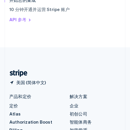
开始您的集成
意大利
10 分钟开通并运营 Stripe 账户
Italiano
English
印度
API 参考
English
英国
English
直布罗陀
English
中国内地
简体中文
English
中国香港特别行政区
English
简体中文
美国 (简体中文)
产品和定价
解决方案
定价
企业
Atlas
初创公司
Authorization Boost
智能体商务