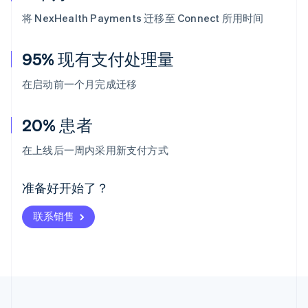
将 NexHealth Payments 迁移至 Connect 所用时间
95% 现有支付处理量
在启动前一个月完成迁移
20% 患者
阿联酋
English
在上线后一周内采用新支付方式
爱尔兰
English
爱沙尼亚
准备好开始了？
English
奥地利
联系销售
Deutsch
English
澳大利亚
English
巴西
Português
English
保加利亚
English