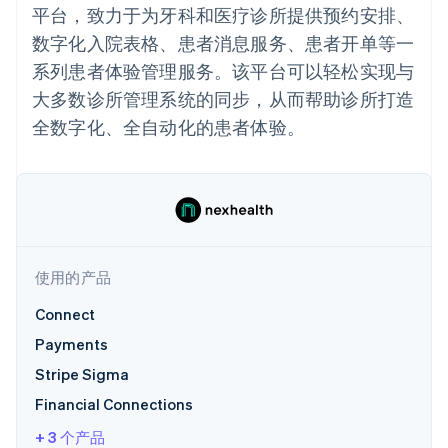
加密货币
上
Stripe Sigma
产品路线图
平台，致力于为牙科和医疗诊所提供预约安排、
SaaS
自定义报告
购买
Terminal
Sessions 年度大会
数字化入院表格、患者消息服务、患者开单等一
线下支付
Data Pipeline
招聘
数据同步
Authorization
资讯中心
系列患者体验管理服务。该平台可以轻松实现与
Boost
资源
Stripe Press
支付成功率优
大多数诊所管理系统的同步，从而帮助诊所打造
按行业
化
应用集成
全数字化、全自动化的患者体验。
Link
AI 企业
代码示例
加速结账
创作者经济
开发者博客
联系
Financial
游戏
API 状态
Connections
酒店、旅游与休闲
联系销售
关联金融账户
保险
成为合作伙伴
数据
媒体与娱乐
非营利组织
专业服务
使用的产品
公共部门
零售
更多
Connect
Product roadmap
Payments
了解未来规划
生态系统
Stripe Sigma
Radar
欺诈防范
Financial Connections
合作伙伴
Atlas
Stripe App Marketplace
+ 3 个产品
初创企业注册