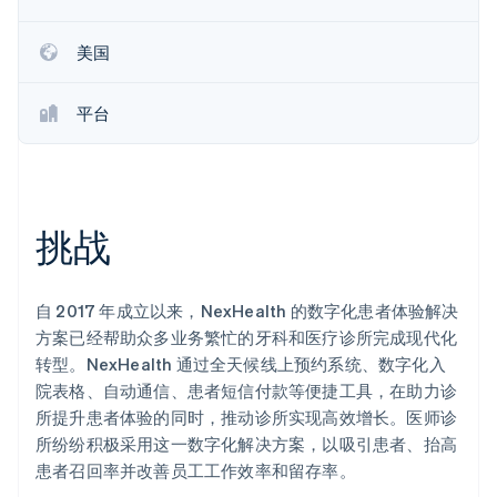
Climate
碳移除
美国
Identity
在线身份验证
平台
挑战
Stripe Sessions 2026
了解 Stripe 如何为 AI 构建经济基础设施。
立即观看
自 2017 年成立以来，NexHealth 的数字化患者体验解决
方案已经帮助众多业务繁忙的牙科和医疗诊所完成现代化
转型。NexHealth 通过全天候线上预约系统、数字化入
院表格、自动通信、患者短信付款等便捷工具，在助力诊
所提升患者体验的同时，推动诊所实现高效增长。医师诊
所纷纷积极采用这一数字化解决方案，以吸引患者、抬高
患者召回率并改善员工工作效率和留存率。