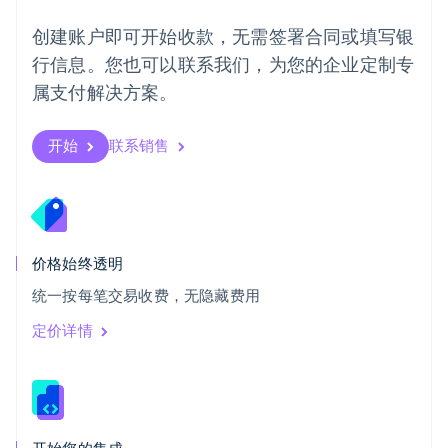
瑞典
创建账户即可开始收款，无需签署合同或填写银
Svenska
English
瑞士
行信息。您也可以联系我们，为您的企业定制专
Deutsch
Français
Italiano
English
属支付解决方案。
塞浦路斯
English
斯洛伐克
开始
联系销售
English
斯洛文尼亚
English
Italiano
泰国
ไทย
English
希腊
价格始终透明
English
统一按每笔交易收费，无隐藏费用
西班牙
Español
English
定价详情
新加坡
English
简体中文
新西兰
English
匈牙利
English