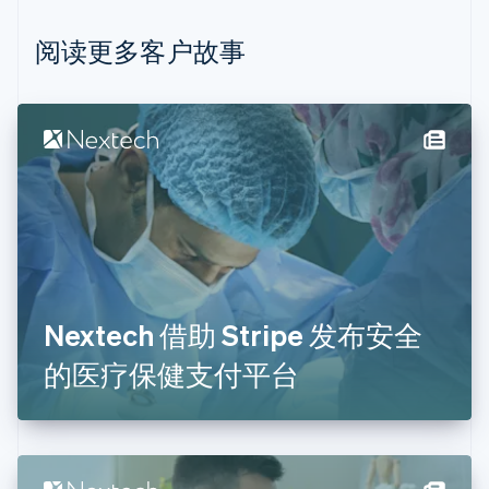
比利时
Nederlands
Français
Deutsch
English
阅读更多客户故事
波兰
English
丹麦
English
德国
Deutsch
English
法国
Français
English
芬兰
English
Svenska
荷兰
Nederlands
English
Nextech 借助 Stripe 发布安全
加拿大
English
Français
的医疗保健支付平台
捷克
English
克罗地亚
English
Italiano
拉脱维亚
English