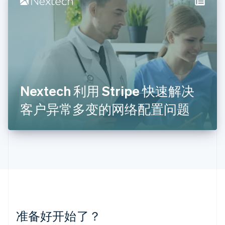
立陶宛
English
列支敦士登
Deutsch
English
卢森堡
Français
Deutsch
English
罗马尼亚
English
Nextech 利用 Stripe 快速解决
马尔他
English
客户异常多变的网络配置问题
马来西亚
English
简体中文
美国
English
Español
简体中文
墨西哥
Español
English
挪威
English
葡萄牙
Português
English
准备好开始了？
日本
日本語
English