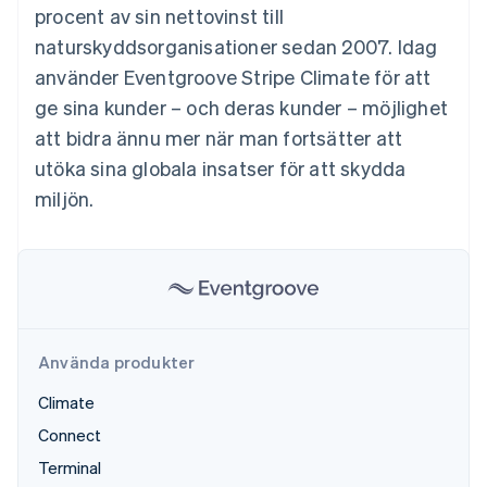
Identitetsverifiering online
procent av sin nettovinst till
Partner
Stripe App Marketplace
naturskyddsorganisationer sedan 2007. Idag
använder Eventgroove Stripe Climate för att
ge sina kunder – och deras kunder – möjlighet
Stripe Sessions 2026
att bidra ännu mer när man fortsätter att
Se hur Stripe bygger den ekonomiska inf
utöka sina globala insatser för att skydda
Titta nu
miljön.
Använda produkter
Climate
Connect
Terminal