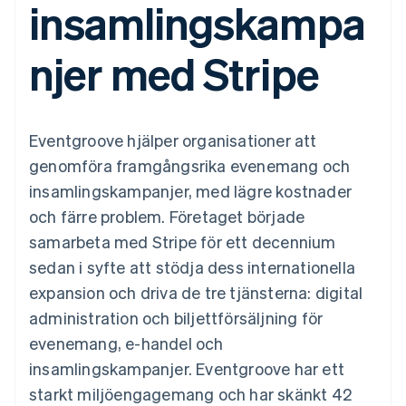
insamlingskampa
Godkännandeoptimeringar
Recognition
Företag
Plattformar
Erbjud
Link
Automatiserad
SaaS
användningsbaserad
Accelererad kassaprocess
redovisning
Produktplan
fakturering
njer med Stripe
Financial Connections
Stripe Sigma
Sessions årliga
Utfärda stablecoin-
Länkade finanskontodata
Anpassade
konferens
stödda kort
rapporter
Karriärer
Tillhandahåll och
Efter bransch
Data Pipeline
Nyhetsrum
hantera tjänster med
Datasynkronisering
Stripe Press
agenter
Eventgroove hjälper organisationer att
AI-företag
Kreatörsekonomi
genomföra framgångsrika evenemang och
Spel
insamlingskampanjer, med lägre kostnader
Besöksnäring, resor
Kontakt
Mer
Resurser
och fritid
och färre problem. Företaget började
Product roadmap
Försäkringsbolag
Kontakta säljteamet
Se vad som kommer härnäst
Media och
Appintegrationer
samarbeta med Stripe för ett decennium
Bli partner
underhållning
Kodexempel
Radar
sedan i syfte att stödja dess internationella
Ideella organisationer
Utvecklarblogg
Bedrägeribekämpning
Professionella tjänster
API-status
expansion och driva de tre tjänsterna: digital
Offentlig sektor
Atlas
administration och biljettförsäljning för
Detaljhandel
Bolagsbildning för startups
evenemang, e-handel och
Climate
insamlingskampanjer. Eventgroove har ett
Koldioxidinfångning
Ecosystem
starkt miljöengagemang och har skänkt 42
Identity