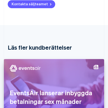
Kontakta säljteamet
Brasilien
Português
English
Bulgarien
English
Cypern
English
Danmark
English
Estland
Läs fler kundberättelser
English
Fastlandskina
简体中文
English
Finland
English
Svenska
Frankrike
Français
English
Förenade Arabemiraten
English
EventsAir lanserar inbyggda
Gibraltar
English
betalningar sex månader
Grekland
English