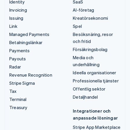
Identity
SaaS
Invoicing
AI-företag
Issuing
Kreatörsekonomi
Link
Spel
Managed Payments
Besöksnäring, resor
och fritid
Betalningslänkar
Försäkringsbolag
Payments
Media och
Payouts
underhållning
Radar
Ideella organisationer
Revenue Recognition
Professionella tjänster
Stripe Sigma
Offentlig sektor
Tax
Detaljhandel
Terminal
Treasury
Integrationer och
anpassade lösningar
Stripe App Marketplace