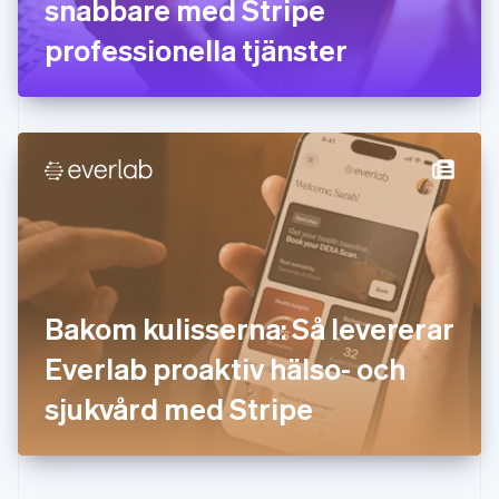
snabbare med Stripe
Hongkong SAR, Kina
professionella tjänster
English
简体中文
Indien
English
Irland
English
Italien
Italiano
English
Japan
日本語
English
Kanada
English
Français
Kroatien
English
Italiano
Bakom kulisserna: Så levererar
Lettland
English
Everlab proaktiv hälso- och
Liechtenstein
sjukvård med Stripe
Deutsch
English
Litauen
English
Luxemburg
Français
Deutsch
English