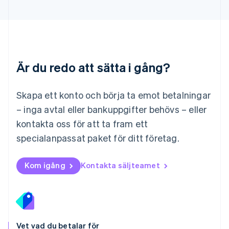
Malaysia
English
简体中文
Malta
English
Mexiko
Español
English
Är du redo att sätta i gång?
Nederländerna
Nederlands
English
Norge
Skapa ett konto och börja ta emot betalningar
English
– inga avtal eller bankuppgifter behövs – eller
Nya Zeeland
kontakta oss för att ta fram ett
English
Polen
specialanpassat paket för ditt företag.
English
Portugal
Português
English
Kom igång
Kontakta säljteamet
Rumänien
English
Schweiz
Deutsch
Français
Italiano
English
Singapore
English
简体中文
Vet vad du betalar för