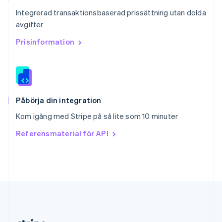
Slovakien
Integrerad transaktionsbaserad prissättning utan dolda
English
avgifter
Slovenien
English
Italiano
Prisinformation
Spanien
Español
English
Storbritannien
English
Sverige
Svenska
English
Påbörja din integration
Thailand
Kom igång med Stripe på så lite som 10 minuter
ไทย
English
Tjeckien
Referensmaterial för API
English
Tyskland
Deutsch
English
Ungern
English
USA
English
Español
简体中文
Österrike
Deutsch
English