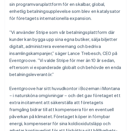
sin programvaruplattform för en skalbar, global,
enhetlig betalningsupplevelse som blev en katalysator
för företagets internationella expansion.
”Vi använder Stripe som vår betalningsplattform där
kunder kan bygga upp sina egna butiker, sälja biljetter
digitalt, administrera evenemang och bedriva
insamlingskampanjer,” säger Lance Trebesch, CEO på
Eventgroove. ”Vi valde Stripe för mer än 10 år sedan,
eftersom vi expanderade globalt och behövde en enda
betalningsleverantör.”
Eventgroove har sitt huvudkontor i Bozeman i Montana
– i natursköna omgivningar – och det gav företaget ett
extra incitament att säkerställa att företagets
framgång bidrar till att kompensera för en eventuell
påverkan på klimatet. Företaget köper in förnybar
energi, kompenserar för sina koldioxidutsläpp och
arbetar kontinuerligt för att förbättra sitt hållbarhets-,