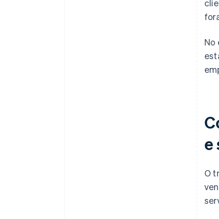
cli
for
No 
est
emp
C
e
O t
ven
ser