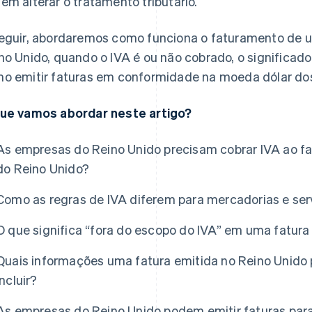
em alterar o tratamento tributário.
eguir, abordaremos como funciona o faturamento de um
no Unido, quando o IVA é ou não cobrado, o significado
o emitir faturas em conformidade na moeda dólar dos
ue vamos abordar neste artigo?
As empresas do Reino Unido precisam cobrar IVA ao fat
do Reino Unido?
Como as regras de IVA diferem para mercadorias e ser
O que significa “fora do escopo do IVA” em uma fatura
Quais informações uma fatura emitida no Reino Unido 
incluir?
As empresas do Reino Unido podem emitir faturas para