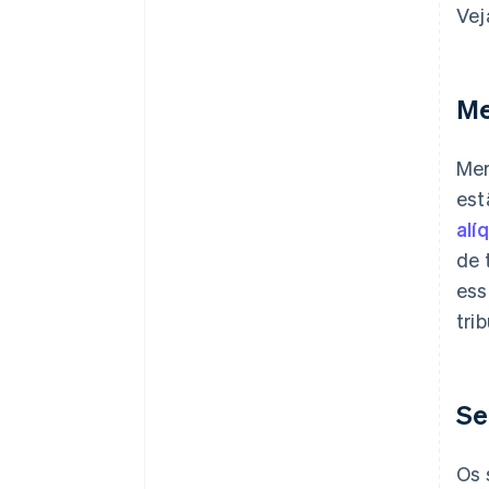
Vej
Me
Mer
est
alí
de 
ess
tri
Se
Os 