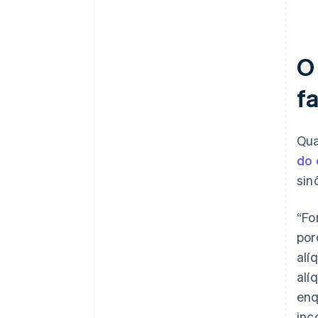
O
f
Qua
do 
sin
“Fo
por
alí
alí
enq
inc