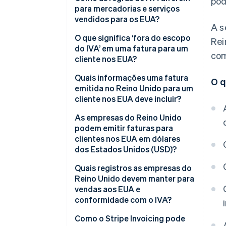
pod
para mercadorias e serviços
vendidos para os EUA?
A s
Mercadorias exportadas do
O que significa ‘fora do escopo
Rei
Reino Unido para os EUA
do IVA’ em uma fatura para um
com
cliente nos EUA?
Serviços prestados a clientes
nos EUA
Quais informações uma fatura
O q
emitida no Reino Unido para um
cliente nos EUA deve incluir?
As empresas do Reino Unido
podem emitir faturas para
clientes nos EUA em dólares
dos Estados Unidos (USD)?
Quais registros as empresas do
Reino Unido devem manter para
vendas aos EUA e
conformidade com o IVA?
Como o Stripe Invoicing pode