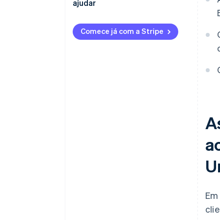
ajudar
Comece já com a Stripe
A
ao
U
Em 
cli