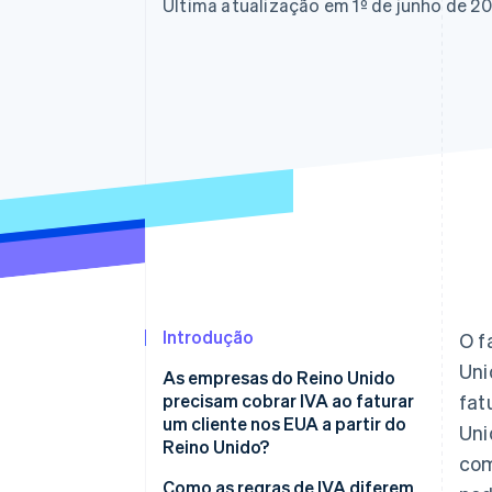
Authorization Boost
Última atualização em 1º de junho de 2
Otimizações de aceitação
Link
Checkout acelerado
Financial Connections
Dados de contas vinculadas
Introdução
O f
Uni
As empresas do Reino Unido
precisam cobrar IVA ao faturar
fat
um cliente nos EUA a partir do
Uni
Reino Unido?
com
Como as regras de IVA diferem