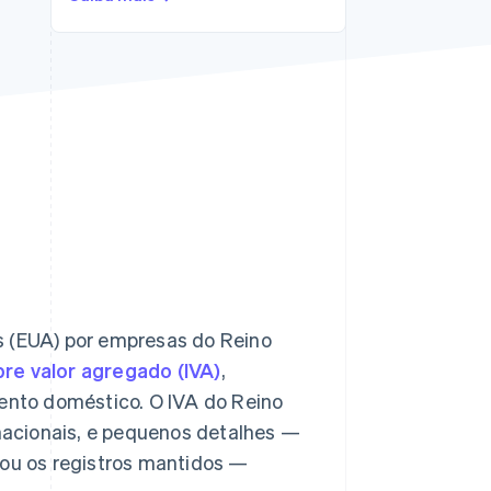
Stripe Sessions 2026
Veja como a Stripe está
construindo a
infraestrutura
econômica da IA.
Assista agora
s (EUA) por empresas do Reino
re valor agregado (IVA)
,
nto doméstico. O IVA do Reino
acionais, e pequenos detalhes —
 ou os registros mantidos —