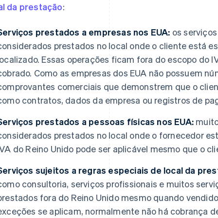
al da prestação
:
Serviços prestados a empresas nos EUA:
os serviço
considerados prestados no local onde o cliente está es
localizado. Essas operações ficam fora do escopo do I
cobrado. Como as empresas dos EUA não possuem núm
comprovantes comerciais que demonstrem que o clie
como contratos, dados da empresa ou registros de p
Serviços prestados a pessoas físicas nos EUA:
muito
considerados prestados no local onde o fornecedor est
IVA do Reino Unido pode ser aplicável mesmo que o clie
Serviços sujeitos a regras especiais de local da pre
como consultoria, serviços profissionais e muitos servi
prestados fora do Reino Unido mesmo quando vendidos
exceções se aplicam, normalmente não há cobrança de