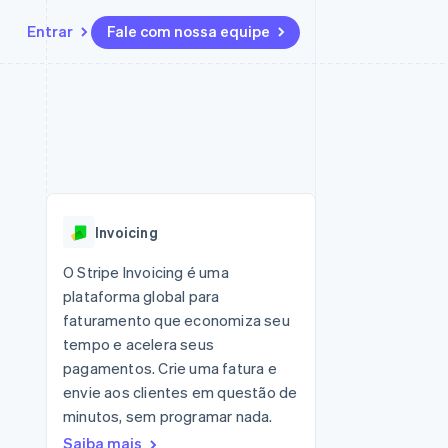
Entrar
Fale com nossa equipe
Recursos
Ecossistema
Contato
 marketplaces
Mais
Integrações de aplicativos
Parceiros
Fale com a equipe de vendas
Product roadmap
sões
Exemplos de códigos
Stripe App Marketplace
Seja um parceiro
Veja o que está chegando
ara plataformas
Blog de desenvolvedores
 platforms
zer
Status da API
Radar
ceiros
Prevenção de fraudes
Invoicing
Atlas
ativos
 e virtuais
Incorporação de startups
O Stripe Invoicing é uma
plataforma global para
Climate
Remoção de carbono
faturamento que economiza seu
tempo e acelera seus
Identity
Verificação de identidade
pagamentos. Crie uma fatura e
envie aos clientes em questão de
minutos, sem programar nada.
Saiba mais