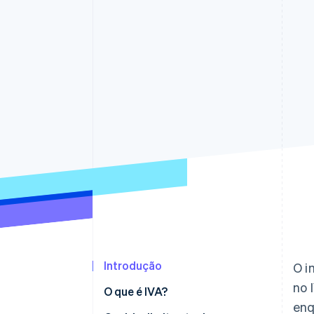
Authorization Boost
Otimizações de aceitação
Link
Checkout acelerado
Financial Connections
Dados de contas vinculadas
Introdução
O i
no 
O que é IVA?
enq