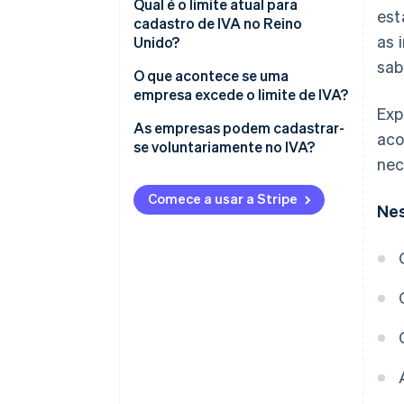
Qual é o limite atual para
est
cadastro de IVA no Reino
as 
Unido?
sab
O que é faturamento tributável?
O que acontece se uma
empresa excede o limite de IVA?
Exp
Cadastre-se no IVA
As empresas podem cadastrar-
aco
pontualmente
se voluntariamente no IVA?
nec
Comece a cobrar IVA sobre
Vantagens do registro
vendas
voluntário no IVA
Comece a usar a Stripe
Nes
Apresentar declarações de IVA
Desvantagens do registro
e pagar a HMRC
voluntário no IVA