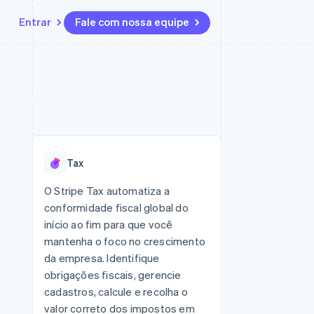
Entrar
Fale com nossa equipe
Recursos
Ecossistema
Contato
 marketplaces
Mais
Integrações de aplicativos
Parceiros
Fale com a equipe de vendas
Product roadmap
sões
Exemplos de códigos
Stripe App Marketplace
Seja um parceiro
Veja o que está chegando
ara plataformas
Blog de desenvolvedores
 platforms
zer
Status da API
Radar
ceiros
Prevenção de fraudes
Tax
Atlas
ativos
 e virtuais
Incorporação de startups
O Stripe Tax automatiza a
conformidade fiscal global do
Climate
Remoção de carbono
início ao fim para que você
mantenha o foco no crescimento
Identity
Verificação de identidade
da empresa. Identifique
obrigações fiscais, gerencie
cadastros, calcule e recolha o
valor correto dos impostos em