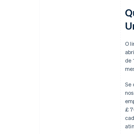
Qu
U
O l
abr
de 
mes
Se 
nos
emp
£ 7
cad
ati