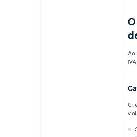
O
d
Ao 
IVA
Ca
Cri
vio