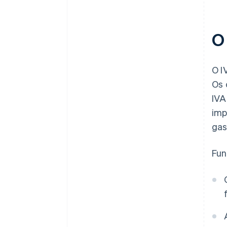
O
O I
Os 
IV
imp
gas
Fun