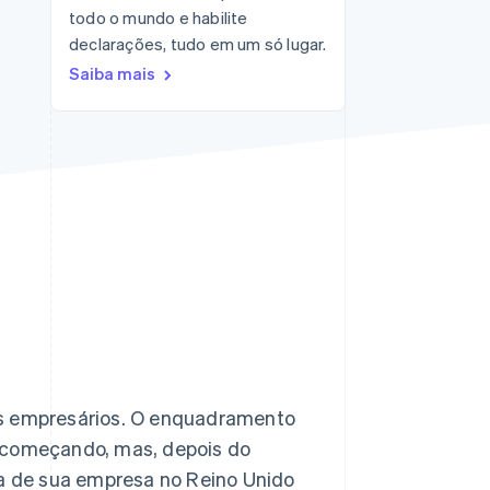
todo o mundo e habilite
declarações, tudo em um só lugar.
Stripe Sessions 2026
Saiba mais
Veja como a Stripe está
construindo a
infraestrutura
econômica da IA.
Assista agora
os empresários. O enquadramento
o começando, mas, depois do
ta de sua empresa no Reino Unido