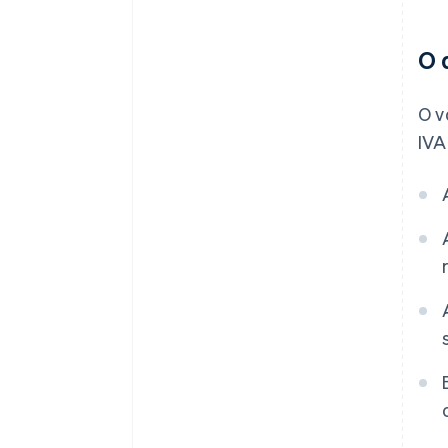
O 
O v
IVA