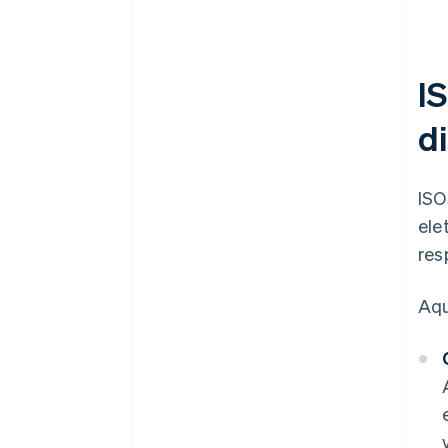
I
d
ISO
ele
res
Aqu