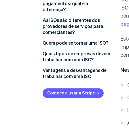
pagamentos: qual é a
ISO
diferença?
pon
As ISOs são diferentes dos
pag
provedores de serviços para
comerciantes?
Est
Quem pode se tornar uma ISO?
imp
Quais tipos de empresas devem
com
trabalhar com uma ISO?
Nes
Vantagens e desvantagens de
trabalhar com uma ISO
Vantagens de trabalhar com
uma ISO
Comece a usar a Stripe
Desvantagens de trabalhar com
uma ISO