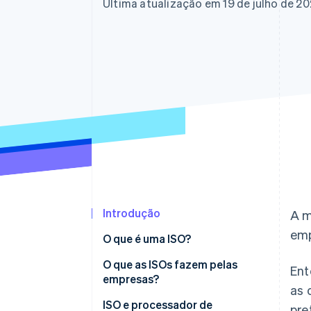
Authorization Boost
Última atualização em 19 de julho de 2
Otimizações de aceitação
Link
Checkout acelerado
Financial Connections
Dados de contas vinculadas
Introdução
A m
emp
O que é uma ISO?
O que as ISOs fazem pelas
Ent
empresas?
as 
ISO e processador de
pre