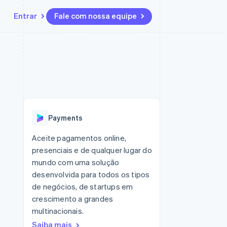
Entrar
Fale com nossa equipe
Recursos
Ecossistema
Contato
 marketplaces
Mais
Integrações de aplicativos
Parceiros
Fale com a equipe de vendas
Product roadmap
sões
Exemplos de códigos
Stripe App Marketplace
Seja um parceiro
Veja o que está chegando
ara plataformas
Blog de desenvolvedores
 platforms
zer
Status da API
Radar
ceiros
Prevenção de fraudes
Payments
Atlas
ativos
 e virtuais
Incorporação de startups
Aceite pagamentos online,
presenciais e de qualquer lugar do
Climate
Remoção de carbono
mundo com uma solução
desenvolvida para todos os tipos
Identity
Verificação de identidade
de negócios, de startups em
crescimento a grandes
multinacionais.
Saiba mais