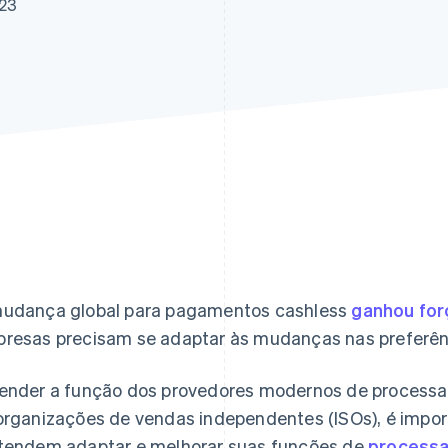
023
udança global para pagamentos cashless
ganhou for
resas precisam se adaptar às mudanças nas preferên
ender a função dos provedores modernos de process
organizações de vendas independentes (ISOs), é impo
tendem adaptar e melhorar suas funções de
process