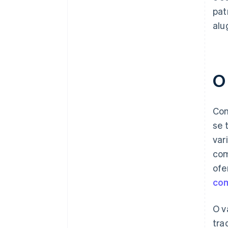
pat
alu
O
Com
se 
var
com
ofe
com
O v
tra