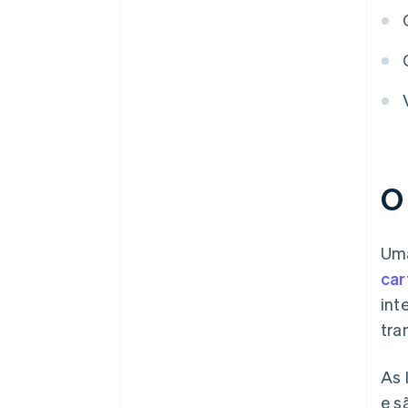
O
Uma
car
int
tra
As 
e s