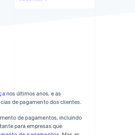
Stripe Sessions 2026
Veja como a Stripe está
construindo a
infraestrutura
econômica da IA.
Assista agora
ça
nos últimos anos, e as
cias de pagamento dos clientes.
amento de pagamentos, incluindo
rtante para empresas que
amento de pagamentos
. Mas as