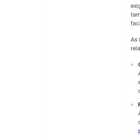
exi
tam
fac
As 
rel