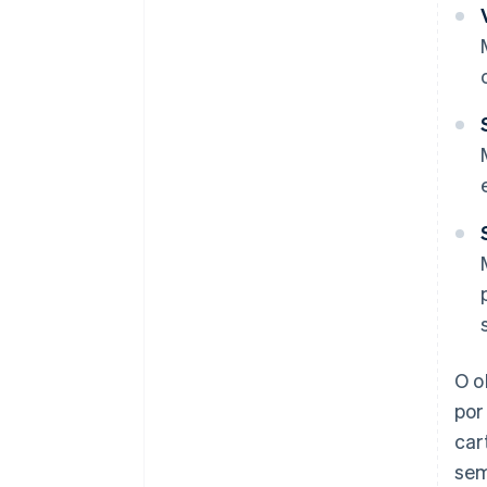
O o
por
car
sem