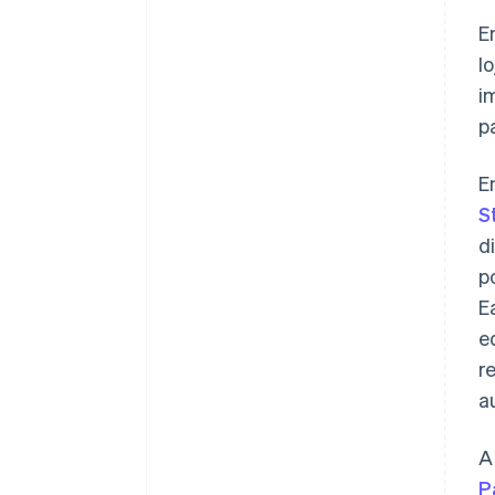
E
l
i
p
E
S
d
p
E
e
r
a
A
P