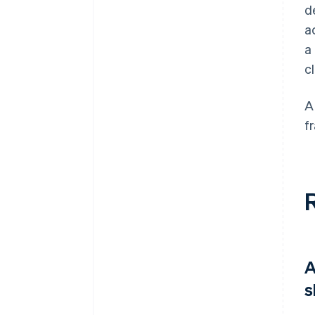
d
a
a
c
A
f
A
s