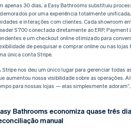
m apenas 30 dias, a Easy Bathrooms substituiu proc
 demorados por uma experiência totalmente unificada,
nidades e interações com clientes. Cada showroom e
eader S700 conectada diretamente ao ERP, Payment Li
endentes e um checkout online otimizado para convers
lexibilidade de pesquisar e comprar online ou nas loja
ma única conta Stripe.
A Stripe nos deu um único lugar para gerenciar todas a
ue aumentou nossa visibilidade sobre as operações. A
empo para nossas lojas — elas simplesmente adoram”,
asy Bathrooms economiza quase três di
econciliação manual