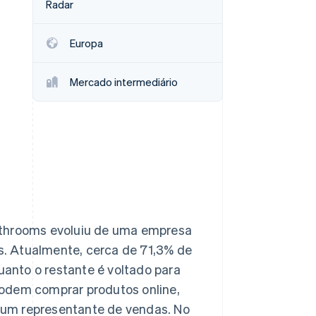
Radar
Europa
Stripe Sessions 2026
Veja como a Stripe está
construindo a
Mercado intermediário
infraestrutura
econômica da IA.
Assista agora
Bathrooms evoluiu de uma empresa
s. Atualmente, cerca de 71,3% de
anto o restante é voltado para
podem comprar produtos online,
 um representante de vendas. No