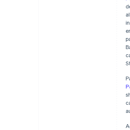
d
a
i
e
p
B
c
S
P
P
s
c
a
A