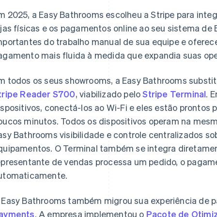
m 2025, a Easy Bathrooms escolheu a Stripe para integ
ojas físicas e os pagamentos online ao seu sistema de
mportantes do trabalho manual de sua equipe e oferece
agamento mais fluida à medida que expandia suas ope
m todos os seus showrooms, a Easy Bathrooms substit
tripe Reader S700
, viabilizado pelo
Stripe Terminal
. 
ispositivos, conectá-los ao Wi-Fi e eles estão pronto
oucos minutos. Todos os dispositivos operam na mesm
asy Bathrooms visibilidade e controle centralizados so
quipamentos. O Terminal também se integra diretame
epresentante de vendas processa um pedido, o pagame
utomaticamente.
 Easy Bathrooms também migrou sua experiência de p
ayments
. A empresa implementou o
Pacote de Otimi