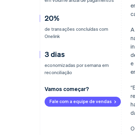
em volume anual de pagamentos
e
c
20%
de transações concluídas com
A
Onelink
n
i
3 dias
d
e
economizadas por semana em
e
reconciliação
“
Vamos começar?
r
Fale com a equipe de vendas
h
d
O