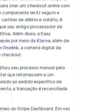
para criar um checkout online com
m componente de IU seguro e
cartões de débito e crédito. A
 que seu antigo processador de
tiva. Além disso, a Easy
epois por meio da
Klarna
, além de
e
Onelink
, a carteira digital da
o checkout.
tituiu seu processo manual pelo
icitar que retornassem a um
culado ao pedido específico de
mento, a transação é reconciliada
 meio do Stripe Dashboard. Em vez