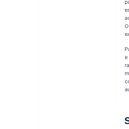
p
e
a
O
e
P
e
r
m
c
a