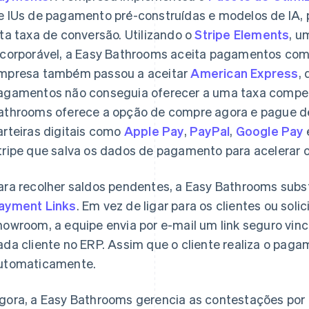
e IUs de pagamento pré-construídas e modelos de IA, 
lta taxa de conversão. Utilizando o
Stripe Elements
, u
ncorporável, a Easy Bathrooms aceita pagamentos com 
mpresa também passou a aceitar
American Express
,
agamentos não conseguia oferecer a uma taxa competi
athrooms oferece a opção de compre agora e pague d
arteiras digitais como
Apple Pay
,
PayPal
,
Google Pay
tripe que salva os dados de pagamento para acelerar 
ara recolher saldos pendentes, a Easy Bathrooms subs
ayment Links
. Em vez de ligar para os clientes ou sol
howroom, a equipe envia por e-mail um link seguro vin
ada cliente no ERP. Assim que o cliente realiza o paga
utomaticamente.
gora, a Easy Bathrooms gerencia as contestações por