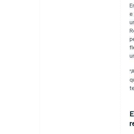
E
e
u
R
p
f
u
“
q
t
E
r