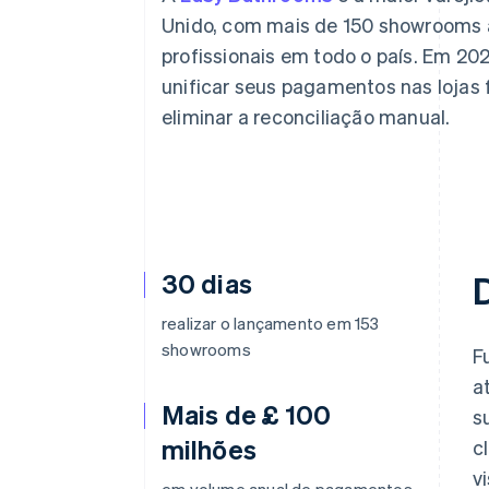
Authorization Boost
Otimizações de aceitação
Unido, com mais de 150 showrooms a
Link
profissionais em todo o país. Em 20
Checkout acelerado
Financial Connections
unificar seus pagamentos nas lojas 
Dados de contas vinculadas
eliminar a reconciliação manual.
30 dias
realizar o lançamento em 153
showrooms
F
a
Mais de £ 100
s
milhões
c
v