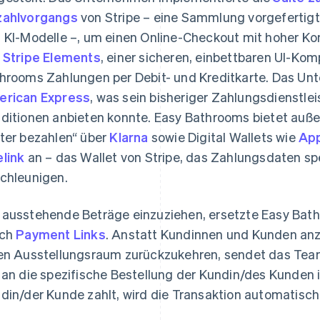
ahlvorgangs
von Stripe – eine Sammlung vorgefertig
 KI-Modelle –, um einen Online-Checkout mit hoher Kon
n
Stripe Elements
, einer sicheren, einbettbaren UI-Ko
hrooms Zahlungen per Debit- und Kreditkarte. Das Un
rican Express
, was sein bisheriger Zahlungsdienstle
ditionen anbieten konnte. Easy Bathrooms bietet auße
ter bezahlen“ über
Klarna
sowie Digital Wallets wie
App
link
an – das Wallet von Stripe, das Zahlungsdaten s
chleunigen.
ausstehende Beträge einzuziehen, ersetzte Easy Bat
rch
Payment Links
. Anstatt Kundinnen und Kunden anzu
en Ausstellungsraum zurückzukehren, sendet das Team 
 an die spezifische Bestellung der Kundin/des Kunden 
din/der Kunde zahlt, wird die Transaktion automatisch