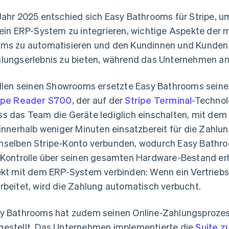
Jahr 2025 entschied sich Easy Bathrooms für Stripe, u
sein ERP-System zu integrieren, wichtige Aspekte der 
ms zu automatisieren und den Kundinnen und Kunden 
lungserlebnis zu bieten, während das Unternehmen an
allen seinen Showrooms ersetzte Easy Bathrooms seine
ipe Reader S700
, der auf der
Stripe Terminal
-Technol
s das Team die Geräte lediglich einschalten, mit de
 innerhalb weniger Minuten einsatzbereit für die Zahlu
selben Stripe-Konto verbunden, wodurch Easy Bathroo
 Kontrolle über seinen gesamten Hardware-Bestand erh
ekt mit dem ERP-System verbinden: Wenn ein Vertriebs
rbeitet, wird die Zahlung automatisch verbucht.
y Bathrooms hat zudem seinen Online-Zahlungsproze
estellt. Das Unternehmen implementierte die
Suite z