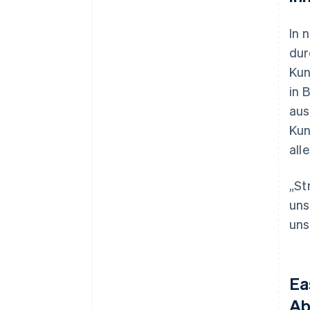
In 
dur
Kun
in 
aus
Kun
all
„St
uns
uns
Ea
Ab