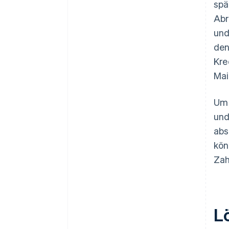
spä
Abr
und
den
Kre
Mai
Um 
und
abs
kön
Zah
L