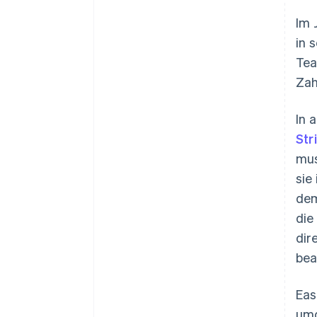
Im 
in 
Tea
Zah
In 
Str
mus
sie
dem
die
dir
bea
Eas
umg