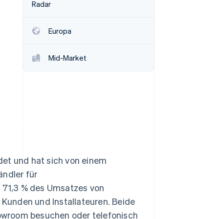
Radar
Stripe-Sessions 2026
Erfahren Sie, wie Stripe
Lösungen für die
Europa
Wirtschaftsinfrastruktur
für KI aufbaut.
Jetzt ansehen
Mid-Market
det und hat sich von einem
ndler für
 71,3 % des Umsatzes von
Kunden und Installateuren. Beide
owroom besuchen oder telefonisch