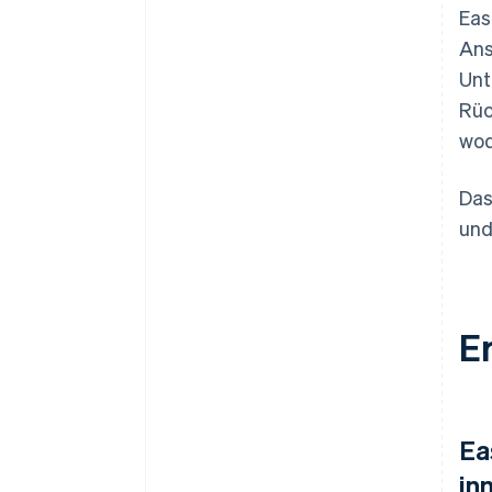
Eas
Ans
Unt
Rüc
wod
Das
und
E
Ea
in