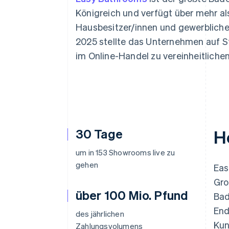
Optimierung der
Datensynchronisier
Autorisierungsraten
Königreich und verfügt über mehr al
Link
Hausbesitzer/innen und gewerbliche
Beschleunigter Bezahlvorgang
Financial Connections
2025 stellte das Unternehmen auf St
Verbundene Finanzdaten
im Online-Handel zu vereinheitlich
30 Tage
H
um in 153 Showrooms live zu
gehen
Eas
Gro
über 100 Mio. Pfund
Bad
End
des jährlichen
Kun
Zahlungsvolumens