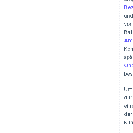
Bez
und
vo
Bat
Ame
Kon
spä
One
bes
Um 
du
ein
der
Kun