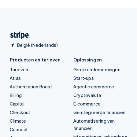
English
Español
简体中文
Zweden
Svenska
English
Zwitserland
Deutsch
Français
Italiano
English
België (Nederlands)
Producten en tarieven
Oplossingen
Tarieven
Grote ondernemingen
Atlas
Start-ups
Authorization Boost
Agentic commerce
Billing
Cryptovaluta
Capital
E-commerce
Checkout
Geïntegreerde financiën
Climate
Automatisering van
financiën
Connect
Internationaal zakendoen