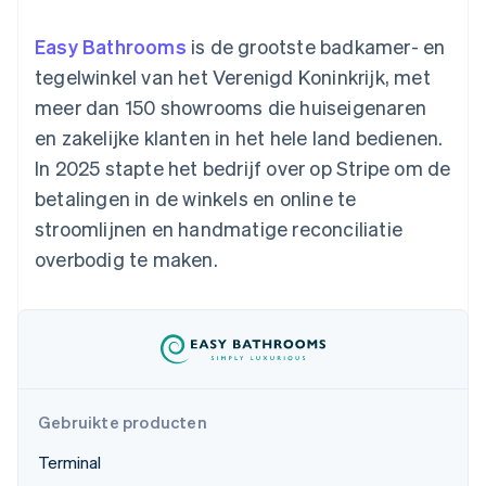
Toegang tot meer
Data Pipeline
Bedrijf
Marktplaatsen
Gegevenssynchronisatie
dan 125
Geldbeheer
Facturatie naar gebruik
Easy Bathrooms
is de grootste badkamer- en
Terminal
Productroadmap
Platforms
bieden
Fysieke betalingen
Jaarlijks congres
tegelwinkel van het Verenigd Koninkrijk, met
SaaS
Betaalkaarten uitgeven
Authorization
Sessions
die door stablecoins
meer dan 150 showrooms die huiseigenaren
Boost
Vacatures
worden gedekt
Optimaliseer de
Stripe Newsroom
Diensten voorzien en
en zakelijke klanten in het hele land bedienen.
acceptatie
Stripe Press
beheren met agents
Per branche
In 2025 stapte het bedrijf over op Stripe om de
Link
Versneld afrekenen
betalingen in de winkels en online te
Financial
AI-bedrijven
stroomlijnen en handmatige reconciliatie
Connections
Creator economy
Contact
Bronnen
Data gekoppelde
Gaming
overbodig te maken.
rekeningen
Horeca, reizen en vrije
Neem contact op
tijd
App-integraties
Partner worden
Verzekering
Voorbeelden van code
Media en entertainment
Developerblog
API-status
Meer
Non-profitorganisaties
Product roadmap
Ontdek wat er in het verschiet ligt
Professionele
Gebruikte producten
dienstverlening
Radar
Publieke sector
Fraudepreventie
Terminal
Detailhandel
Atlas