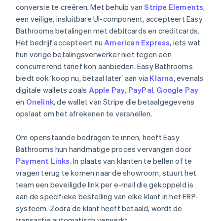
conversie te creëren. Met behulp van
Stripe Elements
,
een veilige, insluitbare UI-component, accepteert Easy
Bathrooms betalingen met debitcards en creditcards.
Het bedrijf accepteert nu
American Express
, iets wat
hun vorige betalingsverwerker niet tegen een
concurrerend tarief kon aanbieden. Easy Bathrooms
biedt ook ‘koop nu, betaal later’ aan via
Klarna
, evenals
digitale wallets zoals
Apple Pay
,
PayPal
,
Google Pay
en
Onelink
, de wallet van Stripe die betaalgegevens
opslaat om het afrekenen te versnellen.
Om openstaande bedragen te innen, heeft Easy
Bathrooms hun handmatige proces vervangen door
Payment Links
. In plaats van klanten te bellen of te
vragen terug te komen naar de showroom, stuurt het
team een beveiligde link per e-mail die gekoppeld is
aan de specifieke bestelling van elke klant in het ERP-
systeem. Zodra de klant heeft betaald, wordt de
transactie automatisch verwerkt.