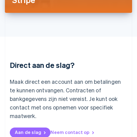
Deutsch
English
Litouwen
English
Luxemburg
Français
Deutsch
English
Maleisië
English
简体中文
Malta
English
Direct aan de slag?
Mexico
Español
English
Nederland
Maak direct een account aan om betalingen
Nederlands
English
Nieuw-Zeeland
te kunnen ontvangen. Contracten of
English
bankgegevens zijn niet vereist. Je kunt ook
Noorwegen
contact met ons opnemen voor specifiek
English
Oostenrijk
maatwerk.
Deutsch
English
Polen
English
Aan de slag
Neem contact op
Portugal