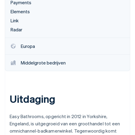
Payments
Oprichting van een start-up
Elements
Climate
Ecosysteem
CO₂-verwijdering
Link
Partners
Radar
Identity
Stripe App Marketplace
Online identiteitsverificatie
Europa
Middelgrote bedrijven
Stripe Sessions 2026
Ontdek hoe Stripe de economische infrastructuu
Nu bekijken
Uitdaging
Easy Bathrooms, opgericht in 2012 in Yorkshire,
Engeland, is uitgegroeid van een groothandel tot een
omnichannel-badkamerwinkel. Tegenwoordig komt