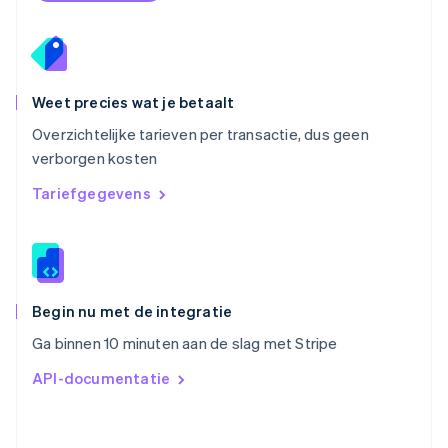
Português
English
Roemenië
English
Singapore
English
简体中文
Weet precies wat je betaalt
Slovenië
Overzichtelijke tarieven per transactie, dus geen
English
Italiano
verborgen kosten
Slowakije
English
Tariefgegevens
Spanje
Español
English
Thailand
ไทย
English
Tsjechië
English
Begin nu met de integratie
Vasteland van China
Ga binnen 10 minuten aan de slag met Stripe
简体中文
English
Verenigd Koninkrijk
API-documentatie
English
Verenigde Arabische Emiraten
English
Verenigde Staten