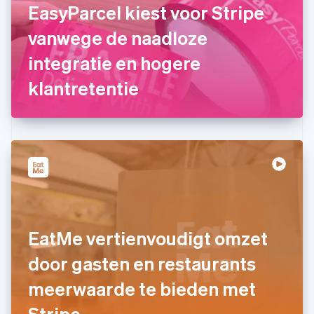
EasyParcel kiest voor Stripe
Français
English
Gibraltar
vanwege de naadloze
English
integratie en hogere
Griekenland
English
klantretentie
Hongarije
English
Hongkong SAR, China
English
简体中文
Ierland
English
India
English
Italië
Italiano
English
Japan
EatMe vertienvoudigt omzet
日本語
English
Kroatië
door gasten en restaurants
English
Italiano
meerwaarde te bieden met
Letland
English
Stripe
Liechtenstein