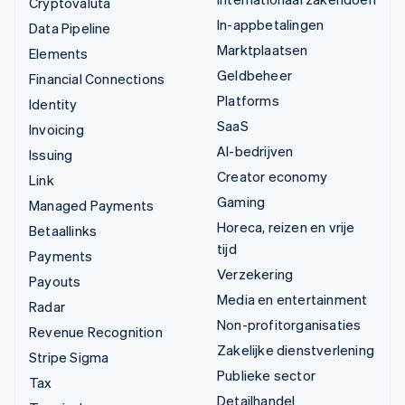
Cryptovaluta
In-appbetalingen
Data Pipeline
Marktplaatsen
Elements
Geldbeheer
Financial Connections
Platforms
Identity
SaaS
Invoicing
AI-bedrijven
Issuing
Creator economy
Link
Gaming
Managed Payments
Horeca, reizen en vrije
Betaallinks
tijd
Payments
Verzekering
Payouts
Media en entertainment
Radar
Non-profitorganisaties
Revenue Recognition
Zakelijke dienstverlening
Stripe Sigma
Publieke sector
Tax
Detailhandel