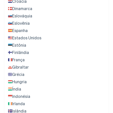
Croácia
Dinamarca
Eslováquia
Eslovênia
Espanha
Estados Unidos
Estônia
Finlândia
França
Gibraltar
Grécia
Hungria
Índia
Indonésia
Irlanda
Islândia