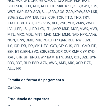
HKD, HUF, JPY, CHF, MYR, MXN, NZD, NOK, PLN, RON,
SGD, SEK, THB, AED, AUD, JOD, SKK, KZT, KES, KWD, KGS,
WST, SAR, RSD, SCR, SLL, SBD, SOS, ZAR, KRW, SSP, LKR,
SDG, SZL, SYP, TJS, TZS, CDF, TOP, TTD, TND, TRY,
TMT, UGX, UAH, UZS, VUV, VEF, VND, YER, ZMW, ZWD,
LVL, LBP, LSL, LRD, LYD, LTL, MOP, MKD, MGF, MWK, MVR,
MTL, MRO, MDL, MNT, MAD, MZN, MMR, NAD, NPR, ANG,
NGN, KPW, OMR, PKR, PGK, PHP, QAR, RUB, RWF, JMD,
ILS, IQD, IRR, IDR, ISK, HTG, GYD, GIP, GHS, GEL, GMD, FJD,
EEK, ETB, ERN, SVC, EGP, ECS, DOP, CUP, KMF, CYP, KYD,
XAF, KHR, BIF, BND, BWP, BAM, BTN, BMD, XOF, BZD, BYR,
BBD, BDT, BHD, BSD, AZN, AWG, AMD, ARS, XCD, DZD,
ALL, INR
Família da forma de pagamento
Cartões
Frequência de repasses