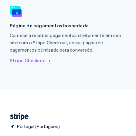
English
Portugal
Português
English
RAE de Hong Kong, China
Página de pagamentos hospedada
English
简体中文
Reino Unido
Comece a receber pagamentos diretamente em seu
English
site com o Stripe Checkout, nossa página de
República Tcheca
pagamentos otimizada para conversão.
English
Romênia
Stripe Checkout
English
Singapura
English
简体中文
Suécia
Svenska
English
Suíça
Deutsch
Français
Italiano
English
Tailândia
ไทย
English
Portugal (Português)