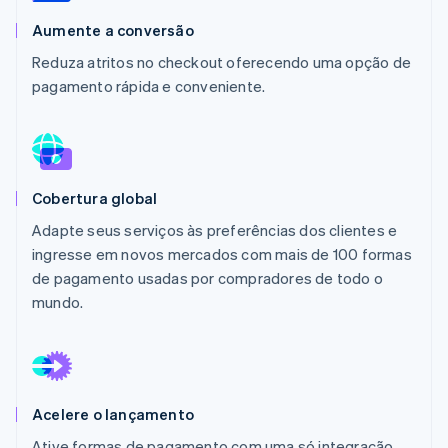
Veja o que está chegando
Aumente a conversão
Radar
Ecossistema
Reduza atritos no checkout oferecendo uma opção de
Prevenção de fraudes
pagamento rápida e conveniente.
Parceiros
Atlas
Stripe App Marketplace
Incorporação de startups
Climate
Remoção de carbono
Identity
Cobertura global
Verificação de identidade
Adapte seus serviços às preferências dos clientes e
ingresse em novos mercados com mais de 100 formas
de pagamento usadas por compradores de todo o
mundo.
Stripe Sessions 2026
Veja como a Stripe está construindo a infraestrutura econ
Assista agora
Acelere o lançamento
Ative formas de pagamento com uma só integração