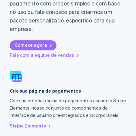
pagamento com preços simples e com base
日本語
English
Letônia
no uso ou fale conosco para criarmos um
English
pacote personalizado, específico para sua
Liechtenstein
Deutsch
English
empresa.
Lituânia
English
Comece agora
Luxemburgo
Français
Deutsch
English
Fale com a equipe de vendas
Malásia
English
简体中文
Malta
English
México
Español
English
Crie sua página de pagamentos
Noruega
English
Crie sua própria página de pagamentos usando o Stripe
Nova Zelândia
Elements, nosso conjunto de componentes de
English
interface de usuário pré-integrados e incorporáveis.
Países Baixos
Nederlands
English
Stripe Elements
Polônia