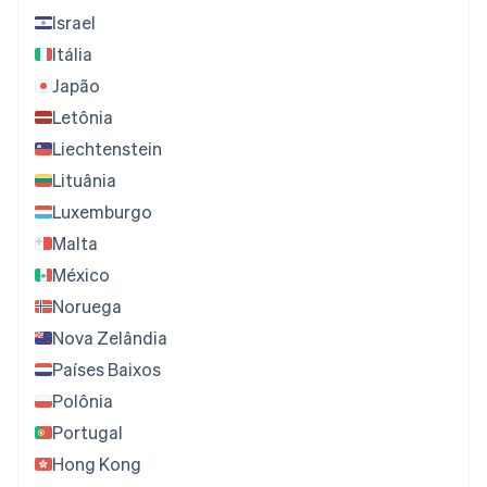
Israel
Itália
Japão
Letônia
Liechtenstein
Lituânia
Luxemburgo
Malta
México
Noruega
Nova Zelândia
Países Baixos
Polônia
Portugal
Hong Kong