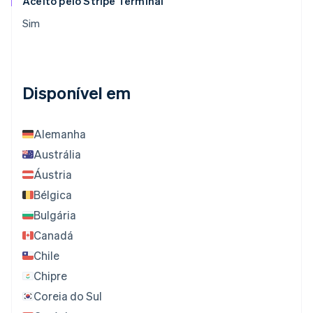
Aceito pelo Stripe Terminal
Sim
Disponível em
Alemanha
Austrália
Áustria
Bélgica
Bulgária
Canadá
Chile
Chipre
Coreia do Sul