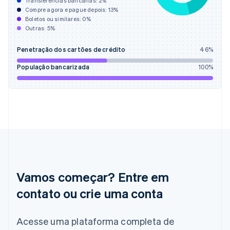
Transferências bancárias:
2
%
Español
English
Compre agora e pague depois:
13
%
Estados Unidos
Boletos ou similares:
0
%
English
Español
简体中文
Outras:
5
%
Estônia
English
Penetração dos cartões de crédito
46
%
Finlândia
English
Svenska
População bancarizada
100
%
França
Français
English
Gibraltar
English
Grécia
English
Hungria
English
Índia
English
Vamos começar? Entre em
Irlanda
English
contato ou crie uma conta
Itália
Italiano
English
Acesse uma plataforma completa de
Japão