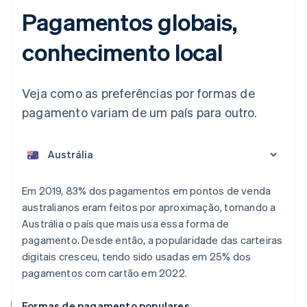
Pagamentos globais,
conhecimento local
Veja como as preferências por formas de
pagamento variam de um país para outro.
Em 2019, 83% dos pagamentos em pontos de venda
australianos eram feitos por aproximação, tornando a
Alemanha
Austrália o país que mais usa essa forma de
Deutsch
English
pagamento. Desde então, a popularidade das carteiras
Austrália
digitais cresceu, tendo sido usadas em 25% dos
English
Áustria
pagamentos com cartão em 2022.
Deutsch
English
Bélgica
Formas de pagamento populares