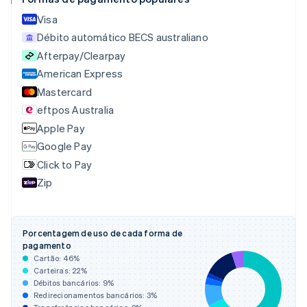
Nederlands
Français
Deutsch
English
Brasil
Visa
Português
English
Débito automático BECS australiano
Bulgária
Afterpay/Clearpay
English
American Express
Canadá
English
Français
Mastercard
China continental
eftpos Australia
简体中文
English
Apple Pay
Chipre
English
Google Pay
Croácia
Click to Pay
English
Italiano
Zip
Dinamarca
English
Emirados Árabes Unidos
English
Porcentagem de uso de cada forma de
Eslováquia
pagamento
English
Cartão:
46
%
Eslovênia
Carteiras:
22
%
Débitos bancários:
9
%
English
Italiano
Redirecionamentos bancários:
3
%
Espanha