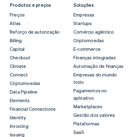
Produtos e preços
Soluções
Preços
Empresas
Atlas
Startups
Reforço de autorização
Comércio agêntico
Billing
Criptomoedas
Capital
E-commerce
Checkout
Finanças integradas
Climate
Automação de finanças
Connect
Empresas do mundo
todo
Criptomoedas
Pagamentos no
Data Pipeline
aplicativo
Elements
Marketplaces
Financial Connections
Gestão dos valores
Identity
Plataformas
Invoicing
SaaS
Issuing