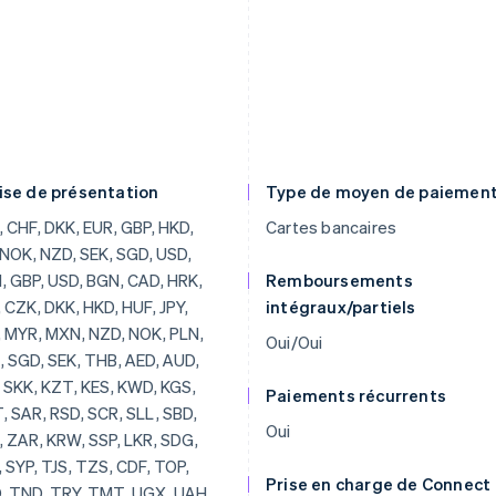
ise de présentation
Type de moyen de paiemen
 CHF, DKK, EUR, GBP, HKD,
Cartes bancaires
 NOK, NZD, SEK, SGD, USD,
 GBP, USD, BGN, CAD, HRK,
Remboursements
 CZK, DKK, HKD, HUF, JPY,
intégraux/partiels
 MYR, MXN, NZD, NOK, PLN,
Oui/Oui
 SGD, SEK, THB, AED, AUD,
 SKK, KZT, KES, KWD, KGS,
Paiements récurrents
 SAR, RSD, SCR, SLL, SBD,
Oui
 ZAR, KRW, SSP, LKR, SDG,
 SYP, TJS, TZS, CDF, TOP,
Prise en charge de Connect
, TND, TRY, TMT, UGX, UAH,