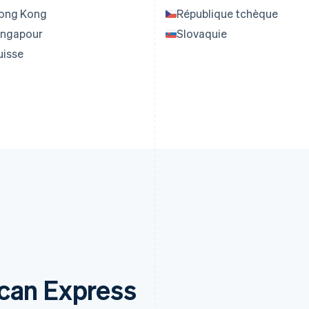
ong Kong
République tchèque
ingapour
Slovaquie
uisse
can Express