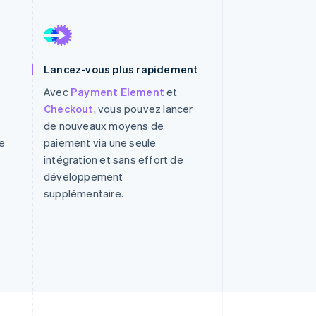
Stripe Sessions 2026
Lancez-vous plus rapidement
Découvrez comment
Stripe construit
Avec
Payment Element
et
l’infrastructure
Checkout
, vous pouvez lancer
économique de l’IA.
de nouveaux moyens de
Regarder la vidéo
e
paiement via une seule
intégration et sans effort de
développement
supplémentaire.