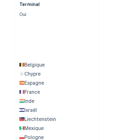
Terminal
Oui
Belgique
Chypre
Espagne
France
Inde
Israël
Liechtenstein
Mexique
Pologne