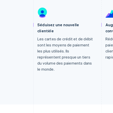
Authorization Boost
Acceptation optimisée
Link
Paiements accélérés
Financial Connections
Comptes financiers associés
Séduisez une nouvelle
Aug
clientèle
con
Les cartes de crédit et de débit
Rédu
sont les moyens de paiement
paie
les plus utilisés. Ils
clie
représentent presque un tiers
rapi
du volume des paiements dans
le monde.