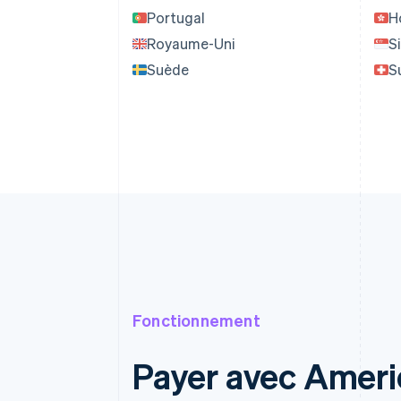
Portugal
H
Royaume-Uni
S
Suède
S
Fonctionnement
Payer avec Ameri