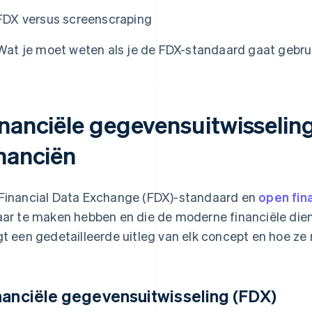
FDX versus screenscraping
Wat je moet weten als je de FDX-standaard gaat gebru
inanciële gegevensuitwisselin
inanciën
Financial Data Exchange (FDX)-standaard en
open fin
aar te maken hebben en die de moderne financiële die
gt een gedetailleerde uitleg van elk concept en hoe ze
nanciële gegevensuitwisseling (FDX)