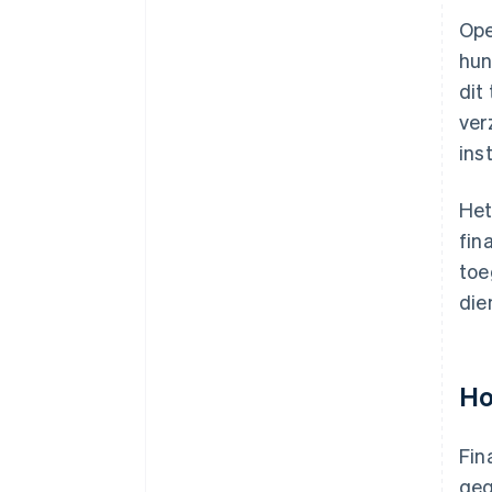
Ope
hun
dit
ver
ins
Het
fin
toe
die
Ho
Fin
geg