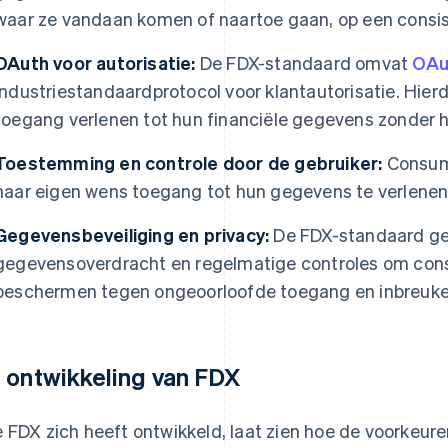
waar ze vandaan komen of naartoe gaan, op een consi
OAuth voor autorisatie:
De FDX-standaard omvat
OAu
industriestandaardprotocol voor klantautorisatie. Hi
toegang verlenen tot hun financiële gegevens zonder h
Toestemming en controle door de gebruiker:
Consum
naar eigen wens toegang tot hun gegevens te verlenen, t
Gegevensbeveiliging en privacy:
De FDX-standaard gebr
gegevensoverdracht en regelmatige controles om co
beschermen tegen ongeoorloofde toegang en inbreuke
 ontwikkeling van FDX
 FDX zich heeft ontwikkeld, laat zien hoe de voorkeu