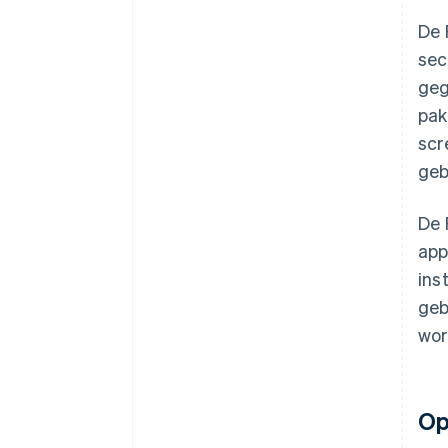
De 
sec
geg
pak
scr
geb
De 
app
ins
geb
wor
Op