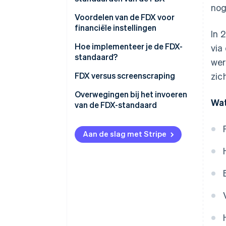
nog
Hoe de FDX samenwerkt met
FDX-principes
Voordelen van de FDX voor
open finance
financiële instellingen
In 
FDX-normen
Hoe implementeer je de FDX-
via
standaard?
wer
Voor financiële instellingen
FDX versus screenscraping
zic
Voor apps van derden
FDX API
Overwegingen bij het invoeren
Wat
van de FDX-standaard
Screenscraping
Strategische afstemming
Aan de slag met Stripe
Technische implementatie
Wettelijke compliance
Gebruikerservaring
Partnerschappen en
samenwerking