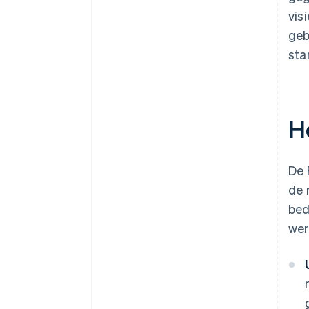
vis
geb
sta
H
De 
de 
bed
wer