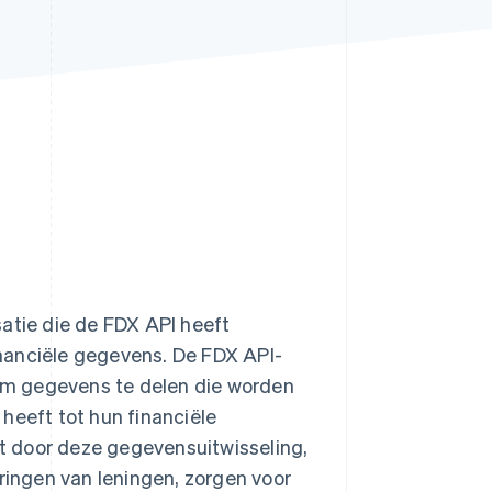
Stripe Sessions 2026
Ontdek hoe Stripe de
economische
infrastructuur voor AI
bouwt.
Nu bekijken
atie die de FDX API heeft
nanciële gegevens. De FDX API-
om gegevens te delen die worden
heeft tot hun financiële
t door deze gegevensuitwisseling,
uringen van leningen, zorgen voor