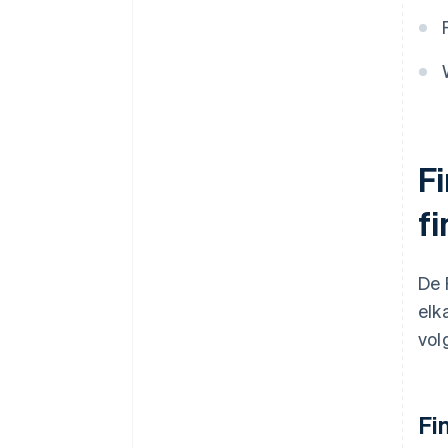
F
f
De 
elk
vol
Fi