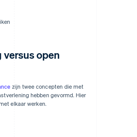
iken
g versus open
ance
zijn twee concepten die met
nstverlening hebben gevormd. Hier
 met elkaar werken.