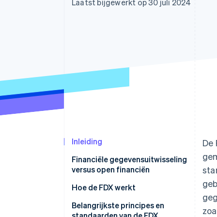
Laatst bijgewerkt op 30 juli 2024
Link
Versneld afrekenen
Financial Connections
Data gekoppelde rekeningen
Inleiding
De 
gem
Financiële gegevensuitwisseling
versus open financiën
sta
geb
Financiële gegevensuitwisseling
Hoe de FDX werkt
geg
(FDX)
De ontwikkeling van FDX
Belangrijkste principes en
zoa
Open financiën
standaarden van de FDX