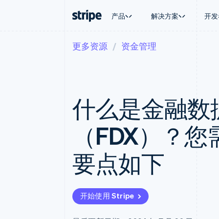
产品
解决方案
开发
更多资源
资金管理
按企业阶段
文档
学习
按应用场
支持
支付
营收
大型企业
Stripe 文档
博客
智能体
获取支
Payments
Billing
初创企业
API 参考文档
客户案例
加密货
托管支
在线支付
经常性收入
库与 SDK
指南
电子商
专业服
Managed Payments
Metronome
Stripe Apps
什么是金融数
嵌入式
备案商家解决方案
按用量计费
财务自
Payment links
Subscriptions
全球化
无代码支付
订阅管理
应用内
（FDX）？
Checkout
Invoicing
交易市
预构建支付界面
一次性或定期账单
资金管
Elements
Tax
平台
要点如下
灵活的 UI 组件
销售税和增值税自动
SaaS
支付方式
Revenue Recogniti
支持 125 种以上
会计自动化
Terminal
Stripe Sigma
线下支付
自定义报告
开始使用 Stripe
Authorization Boost
Data Pipeline
支付成功率优化
数据同步
Link