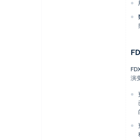
F
F
演