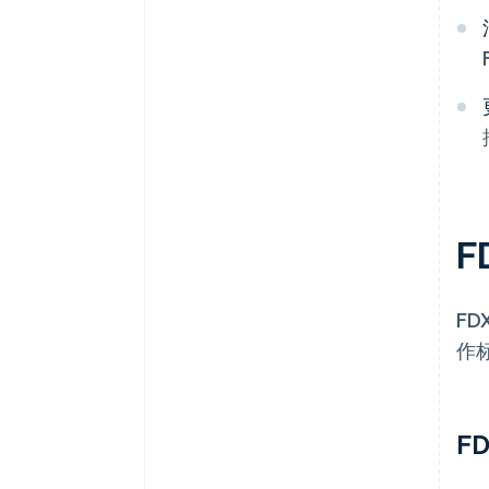
F
F
作
F