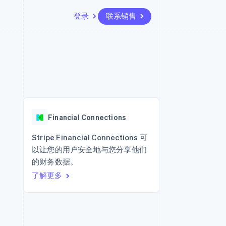
登录
联系销售
资源
生态系统
联系
场
更多
应用集成
合作伙伴
联系销售
Product roadmap
代码示例
Stripe App Marketplace
成为合作伙伴
了解未来规划
开发者博客
API 状态
Radar
欺诈防范
Financial Connections
Atlas
初创企业注册
Stripe Financial Connections 可
以让您的用户安全地与您分享他们
Climate
碳移除
的财务数据。
了解更多