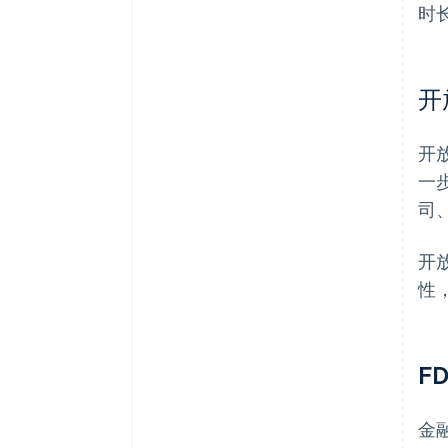
时
开
开
一
司
开
性
F
金