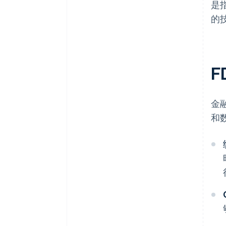
是
的
F
金
和