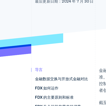
最后更新日期：2024 年 7 月 30 日
加速结账
导言
金融
准
金融数据交换与开放式金融对比
控
金融数据交换 (FDX)
FDX 如何运作
者
开放式金融
FDX 的演变
FDX 的主要原则和标准
截