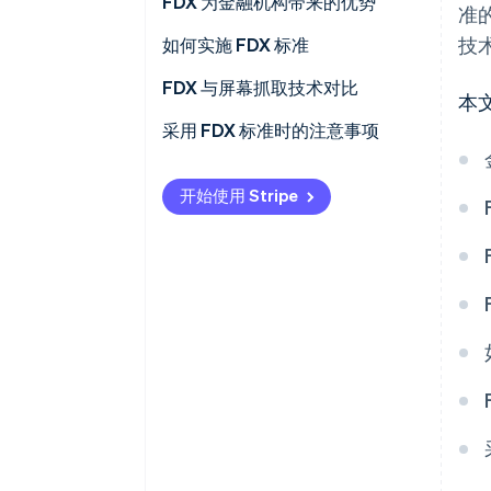
FDX 如何与开放式金融互动
FDX 原则
FDX 为金融机构带来的优势
准
技
FDX 标准
如何实施 FDX 标准
金融机构
FDX 与屏幕抓取技术对比
本
第三方应用
FDX API
采用 FDX 标准时的注意事项
屏幕抓取
战略一致性
开始使用 Stripe
技术实施
监管合规
用户体验
伙伴关系与合作