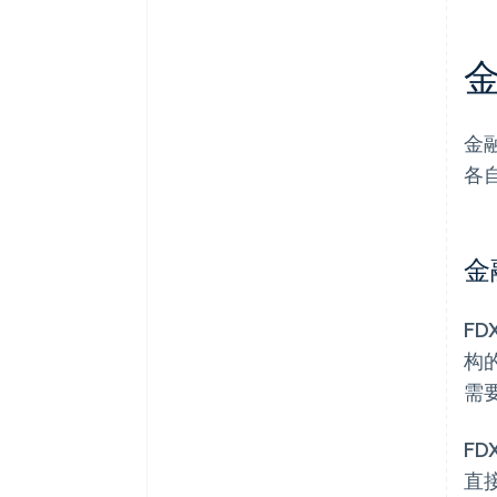
金融
各
金
F
构
需
F
直