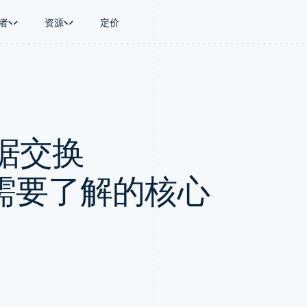
者
资源
定价
景
指南
按行业
公司
资金管理
平台和交易市
商务
持
接受线上付款
AI 企业
产品路线图
Global Payouts
Connect
币
持方案
实施预置结账流程
创作者经济
Sessions 年度大会
向第三方打款
平台支付
务
务
构建平台或交易市场
游戏
招聘
Crypto
据交换
金融
管理订阅
酒店、旅游与休闲
资讯中心
钱包、稳定币发行和发卡基础设
动化
提供按用量计费
保险
Stripe Press
施
企业
发行稳定币支持的支付卡
媒体与娱乐
支付
通过智能体配置和管理服务
非营利组织
您需要了解的核心
场
专业服务
理
公共部门
零售
化
on