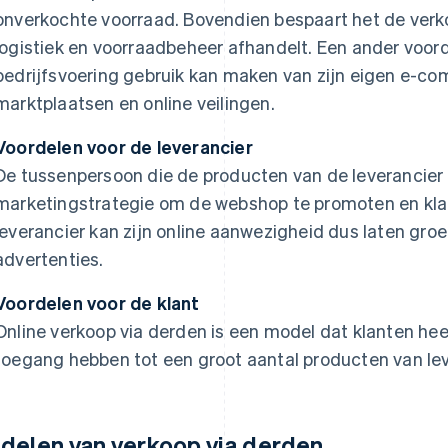
onverkochte voorraad. Bovendien bespaart het de verko
logistiek en voorraadbeheer afhandelt. Een ander voord
bedrijfsvoering gebruik kan maken van zijn eigen e-c
marktplaatsen en online veilingen.
Voordelen voor de leverancier
De tussenpersoon die de producten van de leverancier 
marketingstrategie om de webshop te promoten en klan
leverancier kan zijn online aanwezigheid dus laten groe
advertenties.
Voordelen voor de klant
Online verkoop via derden is een model dat klanten heel
toegang hebben tot een groot aantal producten van lev
delen van verkoop via derden