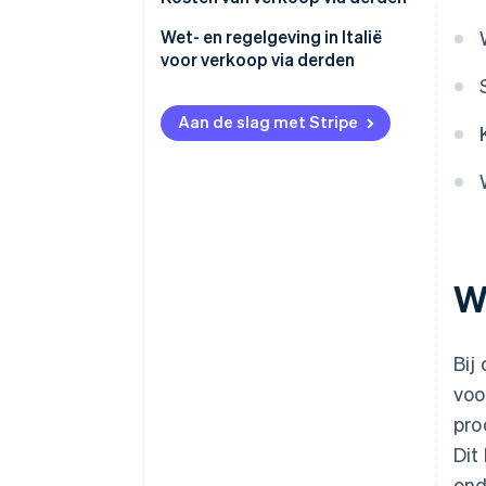
Een verkoopkanaal selecteren
Wet- en regelgeving in Italië
voor verkoop via derden
Producten identificeren
Italiaanse Wet op het
Leveranciers kiezen
consumentenrecht
Aan de slag met Stripe
E-commercerichtlijn
Wetgeving inzake
productveiligheid
Privacy en bescherming van
W
persoonsgegevens
Facturatie en btw
Bij
voo
pro
Dit
ond