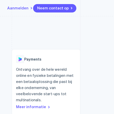
Aanmelden
Neem contact op
Bronnen
Ecosysteem
Contact
marktplaatsen
Meer
App-integraties
Partners
Neem contact op
Product roadmap
Voorbeelden van code
Stripe App Marketplace
Partner worden
Ontdek wat er in het verschiet
or platforms
Developerblog
ligt
r platforms
API-status
financiële
Radar
Payments
Fraudepreventie
tuele kaarten
Atlas
ing
Ontvang over de hele wereld
Oprichting van een start-up
online en fysieke betalingen met
Climate
een betaaloplossing die past bij
CO₂-verwijdering
elke onderneming, van
Identity
veelbelovende start-ups tot
Online identiteitsverificatie
multinationals.
Meer informatie