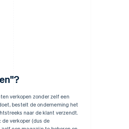
den"?
cten verkopen zonder zelf een
doet, bestelt de onderneming het
chtstreeks naar de klant verzendt.
 de verkoper (dus de
 zelf een magazijn te beheren en