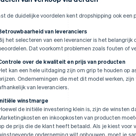
st de duidelijke voordelen kent dropshipping ook een 
Betrouwbaarheid van leveranciers
Bij het selecteren van een leverancier is het belangrijk
beoordelen. Dat voorkomt problemen zoals fouten of ve
Controle over de kwaliteit en prijs van producten
Het kan een hele uitdaging zijn om grip te houden op a
prijzen. Ondernemingen die met dit model werken, zij
afhankelijk van leveranciers.
Initiële winstmarge
Hoewel de initiële investering klein is, zijn de winsten 
Marketingkosten en inkoopkosten van producten moet
op de prijs die de klant heeft betaald. Als je kiest voo
winstgevende onderneming wilt opbouwen, moet je s