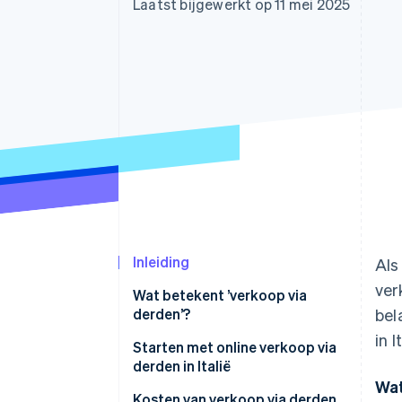
Laatst bijgewerkt op 11 mei 2025
Link
Versneld afrekenen
Financial Connections
Data gekoppelde rekeningen
Inleiding
Als
ver
Wat betekent ’verkoop via
derden’?
bel
in 
Voordelen van verkoop via
Starten met online verkoop via
derden
derden in Italië
Wat
Nadelen van verkoop via derden
Starten met de onderneming
Kosten van verkoop via derden