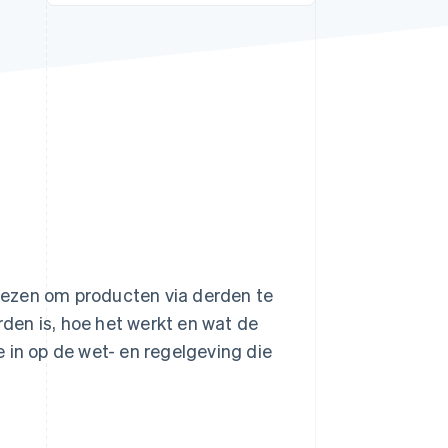
Stripe Sessions 2026
Ontdek hoe Stripe de
economische
infrastructuur voor AI
bouwt.
Nu bekijken
 kiezen om producten via derden te
rden is, hoe het werkt en wat de
 in op de wet- en regelgeving die