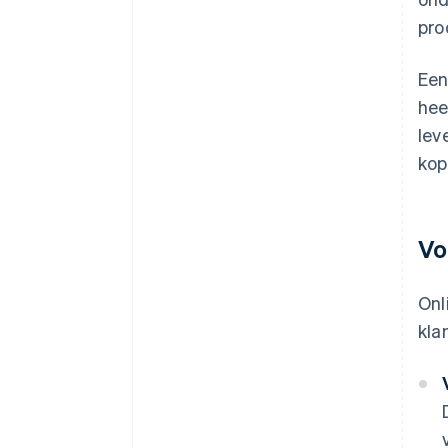
pro
Een
hee
lev
kop
Vo
Onl
kla