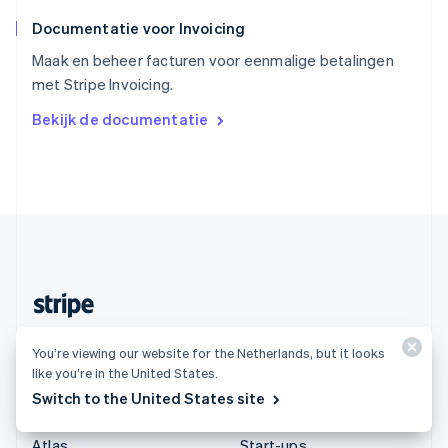
ไทย
English
Documentatie voor Invoicing
Tsjechië
English
Maak en beheer facturen voor eenmalige betalingen
Vasteland van China
met Stripe Invoicing.
简体中文
English
Verenigd Koninkrijk
Bekijk de documentatie
English
Verenigde Arabische Emiraten
English
Verenigde Staten
English
Español
简体中文
Zweden
Svenska
English
Zwitserland
Deutsch
Français
Italiano
English
Nederland (Nederlands)
You’re viewing our website for the Netherlands, but it looks
like you’re in the United States.
Producten en tarieven
Oplossingen
Switch to the United States site
Tarieven
Grote ondernemingen
Atlas
Start-ups