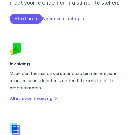
maat voor je onderneming samen te stellen.
Nederlands
English
Nieuw-Zeeland
English
Start nu
Neem contact op
Noorwegen
English
Oostenrijk
Deutsch
English
Polen
English
Portugal
Português
English
Invoicing
Roemenië
Maak een factuur en verstuur deze binnen een paar
English
minuten naar je klanten, zonder dat je iets hoeft te
Singapore
English
简体中文
programmeren.
Slovenië
Alles over Invoicing
English
Italiano
Slowakije
English
Spanje
Español
English
Thailand