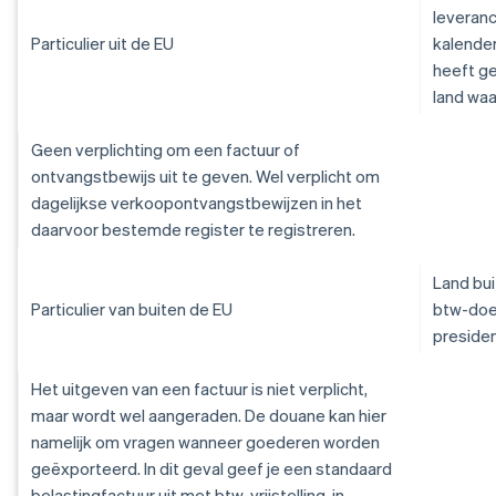
leveranc
Particulier uit de EU
kalender
heeft ge
land wa
Geen verplichting om een factuur of
ontvangstbewijs uit te geven. Wel verplicht om
dagelijkse verkoopontvangstbewijzen in het
daarvoor bestemde register te registreren.
Land bui
Particulier van buiten de EU
btw-doel
presiden
Het uitgeven van een factuur is niet verplicht,
maar wordt wel aangeraden. De douane kan hier
namelijk om vragen wanneer goederen worden
geëxporteerd. In dit geval geef je een standaard
belastingfactuur uit met btw-vrijstelling, in