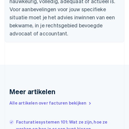
nauwkeurig, volledig, adequaat of actueel is.
English
Denemarken
Voor aanbevelingen voor jouw specifieke
English
situatie moet je het advies inwinnen van een
Duitsland
bekwame, in je rechtsgebied bevoegde
Deutsch
English
Estland
advocaat of accountant.
English
Finland
English
Svenska
Frankrijk
Français
English
Gibraltar
English
Griekenland
English
Meer artikelen
Hongarije
English
Hongkong SAR, China
Alle artikelen over facturen bekijken
English
简体中文
Ierland
English
Facturatiesystemen 101: Wat ze zijn, hoe ze
India
werken en hoe je er een kunt kiezen