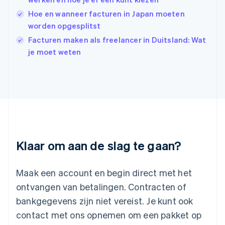
English
Hoe en wanneer facturen in Japan moeten
Italië
Italiano
English
worden opgesplitst
Japan
Facturen maken als freelancer in Duitsland: Wat
日本語
English
je moet weten
Kroatië
English
Italiano
Letland
English
Liechtenstein
Deutsch
English
Litouwen
English
Luxemburg
Klaar om aan de slag te gaan?
Français
Deutsch
English
Maleisië
English
简体中文
Maak een account en begin direct met het
Malta
ontvangen van betalingen. Contracten of
English
Mexico
bankgegevens zijn niet vereist. Je kunt ook
Español
English
contact met ons opnemen om een pakket op
Nederland