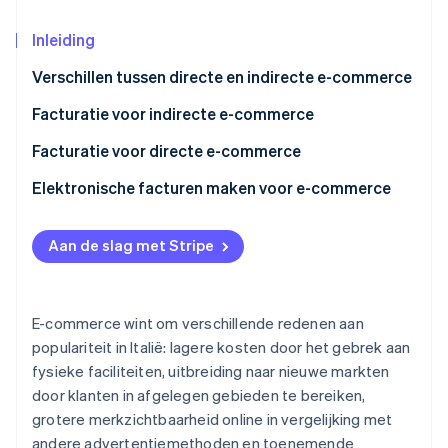
Oprichting van een start-up
Inleiding
Climate
Ecosysteem
CO₂-verwijdering
Verschillen tussen directe en indirecte e-commerce
Partners
Identity
Stripe App Marketplace
Facturatie voor indirecte e-commerce
Online identiteitsverificatie
Indirecte B2C-facturatie via e-commerce met
Facturatie voor directe e-commerce
Italiaanse particulieren
Transacties die zijn inbegrepen in elektronische
Elektronische facturen maken voor e-commerce
Indirecte B2C-facturatie via e-commerce met
diensten
personen uit andere EU-landen
Stripe Sessions 2026
Transacties die niet worden gebruikt voor
Aan de slag met Stripe
Ontdek hoe Stripe de economische infrastructuu
Indirecte B2C-facturatie via e-commerce aan
elektronische diensten
Nu bekijken
personen uit niet-EU-landen
Is het verplicht om een factuur uit te geven bij
E-commerce wint om verschillende redenen aan
Facturatie voor indirecte B2B-e-commerce
directe e-commerce?
populariteit in Italië: lagere kosten door het gebrek aan
Territorialiteit van btw in directe e-commerce
fysieke faciliteiten, uitbreiding naar nieuwe markten
door klanten in afgelegen gebieden te bereiken,
grotere merkzichtbaarheid online in vergelijking met
andere advertentiemethoden en toenemende