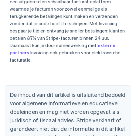
een uitgebreid en schaalbaar facturatieplatform
waarmee je facturen voor zowel eenmalige als
terugkerende betalingen kunt maken en verzenden
zonder dat je code hoeft te schrijven. Met Invoicing
bespaar je tijd en ontvang je sneller betalingen: klanten
betalen 87% van Stripe-facturen binnen 24 uur.
Daarnaast kun je door samenwerking met
externe
partners
Invoicing ook gebruiken voor elektronische
facturatie.
Australië
English
België
Nederlands
Français
Deutsch
English
De inhoud van dit artikel is uitsluitend bedoeld
Brazilië
voor algemene informatieve en educatieve
Português
English
Bulgarije
doeleinden en mag niet worden opgevat als
English
juridisch of fiscaal advies. Stripe verklaart of
Canada
English
Français
garandeert niet dat de informatie in dit artikel
Cyprus