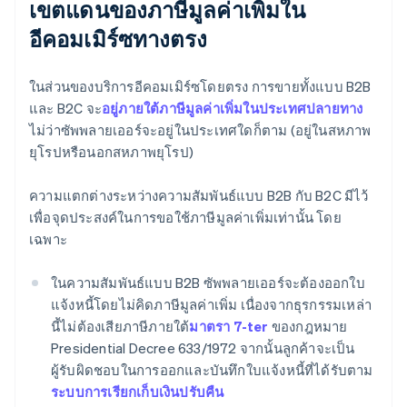
เขตแดนของภาษีมูลค่าเพิ่มใน
อีคอมเมิร์ซทางตรง
ในส่วนของบริการอีคอมเมิร์ซโดยตรง การขายทั้งแบบ B2B
และ B2C จะ
อยู่ภายใต้ภาษีมูลค่าเพิ่มในประเทศปลายทาง
ไม่ว่าซัพพลายเออร์จะอยู่ในประเทศใดก็ตาม (อยู่ในสหภาพ
ยุโรปหรือนอกสหภาพยุโรป)
ความแตกต่างระหว่างความสัมพันธ์แบบ B2B กับ B2C มีไว้
เพื่อจุดประสงค์ในการขอใช้ภาษีมูลค่าเพิ่มเท่านั้น โดย
เฉพาะ
ในความสัมพันธ์แบบ B2B ซัพพลายเออร์จะต้องออกใบ
แจ้งหนี้โดยไม่คิดภาษีมูลค่าเพิ่ม เนื่องจากธุรกรรมเหล่า
นี้ไม่ต้องเสียภาษีภายใต้
มาตรา 7-ter
ของกฎหมาย
Presidential Decree 633/1972 จากนั้นลูกค้าจะเป็น
ผู้รับผิดชอบในการออกและบันทึกใบแจ้งหนี้ที่ได้รับตาม
ระบบการเรียกเก็บเงินปรับคืน