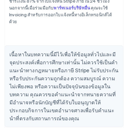
ชําระเงิน 87% จากใบแจ้งหนี้ Stripe ภายใน 24 ชั่วโมง
นอกจากนี้เมื่อร่วมมือกับ
พาร์ทเนอร์บริษัทอื่น
คุณจะใช้
กรีซ
Invoicing สําหรับการออกใบแจ้งหนี้ทางอิเล็กทรอนิกส์ได้
English
เขตบริหารพิเศษฮ่องกง ประเทศจีน
ด้วย
English
简体中文
แคนาดา
English
Français
โครเอเชีย
English
Italiano
เนื้อหาในบทความนี้มีไว้เพื่อให้ข้อมูลทั่วไปและมี
จีนแผ่นดินใหญ่
จุดประสงค์เพื่อการศึกษาเท่านั้น ไม่ควรใช้เป็นคํา
简体中文
English
ไซปรัส
แนะนําทางกฎหมายหรือภาษี Stripe ไม่รับประกัน
English
หรือรับประกันความถูกต้อง ความสมบูรณ์ ความ
ญี่ปุ่น
日本語
English
ไม่เพียงพอ หรือความเป็นปัจจุบันของข้อมูลใน
เดนมาร์ก
บทความ คุณควรขอคําแนะนําจากทนายความที่
English
ไทย
มีอํานาจหรือนักบัญชีที่ได้รับใบอนุญาตให้
ไทย
English
ประกอบกิจการในเขตอํานาจศาลเพื่อรับคําแนะ
นอร์เวย์
นําที่ตรงกับสถานการณ์ของคุณ
English
นิวซีแลนด์