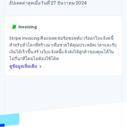
มากกว่า 125
ขายและ VAT
อัปเดตล่าสุดเมื่อวันที่ 27 ธันวาคม 2024
แพลตฟอร์ม
การใช้งาน
รายการ
Authorization
อัตโนมัติ
Revenue
แผนงานผลิตภัณฑ์
SaaS
ออกบัตรที่มีสเตเบิลคอยน์
Boost
Recognition
การประชุมประจำปีแบบ
รองรับอยู่
ยกระดับการ
เซสชัน
จัดเตรียมและจัดการ
ระบบ
ยอมรับการ
ตำแหน่งงาน
บริการด้วยเอเจนต์
Invoicing
อัตโนมัติ
ชำระเงิน
Link
ห้องข่าว
ตามอุตสาหกรรม
การชำระเงินที่
สำหรับการ
Stripe
Stripe Press
Stripe Invoicing คือแพลตฟอร์มซอฟต์แวร์ออกใบแจ้งหนี้
Sigma
รวดเร็วขึ้น
ทำบัญชี
รายงานที่
บริษัท AI
สำหรับทั่วโลกที่สร้างมาเพื่อช่วยให้คุณประหยัดเวลาและรับ
แหล่งข้อมูล
ออกแบบเอง
แวดวงครีเอเตอร์
เงินได้เร็วขึ้น สร้างใบแจ้งหนี้แล้วส่งให้ลูกค้าของคุณได้ใน
Data
เกม
การติดต่อ
ไม่กี่นาทีโดยไม่ต้องใช้โค้ด
Pipeline
การบริการ การเดินทาง
การเชื่อมต่อการทำงาน
การซิงค์
และสันทนาการ
แอป
ดูข้อมูลเพิ่มเติม
ติดต่อฝ่ายขาย
ข้อมูล
ประกันภัย
ตัวอย่างโค้ด
สมัครเป็นพาร์ทเนอร์
สื่อและความบันเทิง
บล็อกของนักพัฒนา
องค์กรไม่แสวงผลกำไร
สถานะ API
บริการเฉพาะทาง
ภาครัฐ
เพิ่มเติม
ธุรกิจค้าปลีก
Product roadmap
ดูสิ่งที่กำลังจะมาถึง
Radar
ระบบนิเวศ
การป้องกันการฉ้อโกง
Atlas