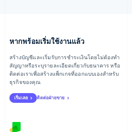
Español
English
ยิบรอลตาร์
English
เยอรมนี
Deutsch
English
โรมาเนีย
หากพร้อมเริ่มใช้งานแล้ว
English
ลักเซมเบิร์ก
Français
Deutsch
English
สร้างบัญชีและเริ่มรับการชำระเงินโดยไม่ต้องทำ
ลัตเวีย
English
สัญญาหรือระบุรายละเอียดเกี่ยวกับธนาคาร หรือ
ลิกเตนสไตน์
ติดต่อเราเพื่อสร้างแพ็กเกจที่ออกแบบเองสำหรับ
Deutsch
English
ลิทัวเนีย
ธุรกิจของคุณ
English
สเปน
เริ่มเลย
ติดต่อฝ่ายขาย
Español
English
สโลวาเกีย
English
สโลวีเนีย
English
Italiano
สวิตเซอร์แลนด์