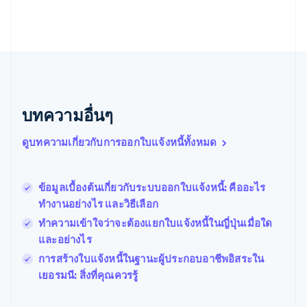
English
เนเธอร์แลนด์
Nederlands
English
บราซิล
Português
English
บัลแกเรีย
English
เบลเยียม
บทความอื่นๆ
Nederlands
Français
Deutsch
English
โปรตุเกส
ดูบทความเกี่ยวกับการออกใบแจ้งหนี้ทั้งหมด
Português
English
โปแลนด์
English
ข้อมูลเบื้องต้นเกี่ยวกับระบบออกใบแจ้งหนี้: คืออะไร
ฝรั่งเศส
Français
English
ทำงานอย่างไร และวิธีเลือก
ฟินแลนด์
ทำความเข้าใจว่าจะต้องแยกใบแจ้งหนี้ในญี่ปุ่นเมื่อใด
English
Svenska
และอย่างไร
มอลตา
English
การสร้างใบแจ้งหนี้ในฐานะผู้ประกอบอาชีพอิสระใน
มาเลเซีย
เยอรมนี: สิ่งที่คุณควรรู้
English
简体中文
เม็กซิโก