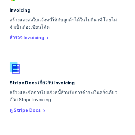
Deutsch
Français
Italiano
English
สวีเดน
Invoicing
Svenska
English
สร้างและส่งใบแจ้งหนี้ให้กับลูกค้าได้ในไม่กี่นาที โดยไม่
สหรัฐอเมริกา
English
Español
简体中文
จำเป็นต้องเขียนโค้ด
สหรัฐอาหรับเอมิเรตส์
สำรวจ Invoicing
English
สหราชอาณาจักร
English
สาธารณรัฐเช็ก
English
สิงคโปร์
English
简体中文
Stripe Docs เกี่ยวกับ Invoicing
ออสเตรเลีย
English
สร้างและจัดการใบแจ้งหนี้สำหรับการชำระเงินครั้งเดียว
ออสเตรีย
ด้วย Stripe Invoicing
Deutsch
English
อิตาลี
ดู Stripe Docs
Italiano
English
อินเดีย
English
เอสโตเนีย