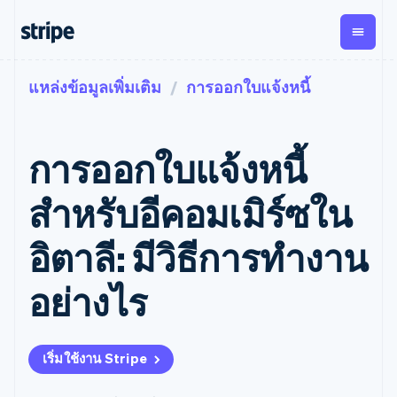
แหล่งข้อมูลเพิ่มเติม
การออกใบแจ้งหนี้
ตามขั้น
เอกสารประกอบ
เรียนรู้
การชำระเงิน
รายรับ
การ
แพลตฟอ
จัดการ
และ
องค์กร
Stripe Docs
บล็อก
เงิน
มาร์เก็ต
Payments
Billing
ธุรกิจสตาร์ทอัพ
ข้อมูลอ้างอิงเกี่ยวกับ API
เรื่องราวจากลูกค้า
การออกใบแจ้งหนี้
การชำระเงิน
รายรับตาม
เพลส
ไลบรารีและ SDK
คู่มือ
ออนไลน์
แบบแผนล่วง
Stripe Apps
Global
Payment links
หน้า
Metronome
Payouts
Conne
สําหรับอีคอมเมิร์ซใน
การชำร
ตามกรณีใช้งาน
การชำระเงิน
การเรียกเก็บ
เบิกจ่าย
เงินสำห
การสนับสนุน
แบบไม่ต้อง
เงินตามการ
ให้กับ
อิตาลี: มีวิธีการทำงาน
แพลตฟอ
คู่มือ
การค้าแบบใช้เอเจนต์
เขียนโค้ด
Checkout
ใช้งาน
การชำระเงิน
บุคคลที่
อีคอมเมิร์ซ
รับการสนับสนุน
UI การชำระ
ตามรอบบิล
สาม
บริการทางการเงินที่ผสาน
รับการชำระเงินออนไลน์
แพ็กเกจการสนับสนุนที่ได้
การจัดการ
อย่างไร
เงินสำเร็จรูป
รวมในตัว
ติดตั้งใช้งานการชำระเงิน
รับการจัดการ
การชำระเงิน
Elements
การทำงานอัตโนมัติด้าน
สำเร็จรูป
บริการเฉพาะทาง
องค์ประกอบ UI
ตามรอบบิล
Invoicing
การเงิน
สร้างแพลตฟอร์มหรือ
ครั้งเดียวหรือ
ที่ยืดหยุ่น
ธุรกิจทั่วโลก
มาร์เก็ตเพลส
ตามแบบแผน
วิธีการชำระ
เริ่มใช้งาน Stripe
การชำระเงินในแอป
จัดการการชำระเงินตาม
เงิน
ล่วงหน้า
Tax
มาร์เก็ตเพลส
รอบบิล
เข้าถึงได้
คิดภาษีการ
บริษัท
การจัดการเงิน
เสนอการเรียกเก็บเงินตาม