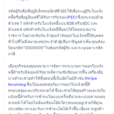
รหัสผู้รับคือที่อยู่อิเล็กทรอนิกส์ที่ SDI ใช้เพื่อระบุผู้รับใบแจ้ง
หนี้หรือที่อยู่อีเมลที่ได้รับการรับรอง (
PEC
) ซึ่งประกอบด้วย
ตัวเลข 7 หลักสําหรับใบแจ้งหนี้แบบ B2B หรือ B2C และ
ตัวเลข 6 หลักสําหรับใบแจ้งหนี้ที่ออกให้โดยหน่วยงาน
ราชการ ในทางกลับกัน ถ้าคุณกำลังออกใบแจ้งหนี้ให้บุคคล
ทั่วไปที่ไม่มีหมายเลขประจำตัวผู้เสียภาษีมูลค่าเพิ่ม คุณต้อง
ป้อนรหัส "0000000" ในช่องรหัสผู้รับ และระบุเฉพาะรหัส
ภาษี
เมื่อธุรกิจของคุณขยาย การจัดการกระบวนการออกใบแจ้ง
หนี้สําหรับอีคอมเมิร์ซอาจมีความซับซ้อนมากขึ้น เครื่องมือ
บางตัวจะช่วยทําให้ขั้นตอนนี้เป็นอัตโนมัติ เช่น
Stripe
Invoicing
ซึ่งเป็นแพลตฟอร์มการออกใบแจ้งหนี้ที่
ครอบคลุมและปรับขนาดได้ ซึ่งจะช่วยให้คุณสร้างและส่งใบ
แจ้งหนี้สําหรับการชําระเงินแบบครั้งเดียวและแบบตามแผน
ล่วงหน้าได้โดยไม่ต้องเขียนโค้ดใดๆ Invoicing ช่วยให้คุณ
ประหยัดเวลาและรับการชําระเงินได้เร็วขึ้น เนื่องจากลูกค้า