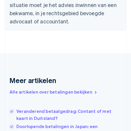
English
situatie moet je het advies inwinnen van een
Duitsland
bekwame, in je rechtsgebied bevoegde
Deutsch
English
Estland
advocaat of accountant.
English
Finland
English
Svenska
Frankrijk
Français
English
Gibraltar
English
Griekenland
English
Meer artikelen
Hongarije
English
Hongkong SAR, China
Alle artikelen over betalingen bekijken
English
简体中文
Ierland
English
Veranderend betaalgedrag: Contant of met
India
kaart in Duitsland?
English
Doorlopende betalingen in Japan: een
Italië