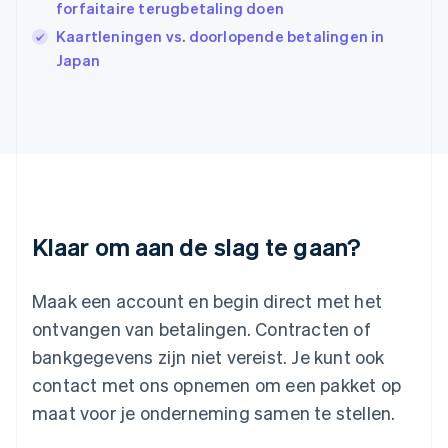
Italiano
English
forfaitaire terugbetaling doen
Japan
Kaartleningen vs. doorlopende betalingen in
日本語
English
Japan
Kroatië
English
Italiano
Letland
English
Liechtenstein
Deutsch
English
Litouwen
English
Luxemburg
Klaar om aan de slag te gaan?
Français
Deutsch
English
Maleisië
English
简体中文
Maak een account en begin direct met het
Malta
ontvangen van betalingen. Contracten of
English
Mexico
bankgegevens zijn niet vereist. Je kunt ook
Español
English
contact met ons opnemen om een pakket op
Nederland
maat voor je onderneming samen te stellen.
Nederlands
English
Nieuw-Zeeland