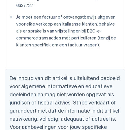
633/72."
Je moet een factuur of ontvangstbewijs uitgeven
voor elke verkoop aan Italiaanse klanten, behalve
als er sprake is van vrijstellingen bij B2C-e-
commercetransacties met particulieren (tenzij de
klanten specifiek om een factuur vragen).
Australië
English
België
Nederlands
Français
Deutsch
English
De inhoud van dit artikel is uitsluitend bedoeld
Brazilië
voor algemene informatieve en educatieve
Português
English
Bulgarije
doeleinden en mag niet worden opgevat als
English
juridisch of fiscaal advies. Stripe verklaart of
Canada
English
Français
garandeert niet dat de informatie in dit artikel
Cyprus
nauwkeurig, volledig, adequaat of actueel is.
English
Denemarken
Voor aanbevelingen voor jouw specifieke