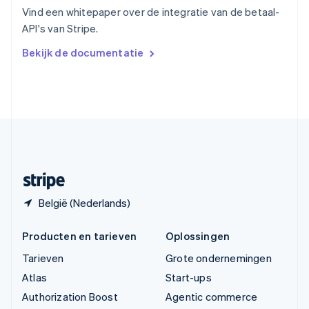
English
Vind een whitepaper over de integratie van de betaal-
Vasteland van China
API's van Stripe.
简体中文
English
Verenigd Koninkrijk
Bekijk de documentatie
English
Verenigde Arabische Emiraten
English
Verenigde Staten
English
Español
简体中文
Zweden
Svenska
English
Zwitserland
Deutsch
Français
Italiano
English
België (Nederlands)
Producten en tarieven
Oplossingen
Tarieven
Grote ondernemingen
Atlas
Start-ups
Authorization Boost
Agentic commerce