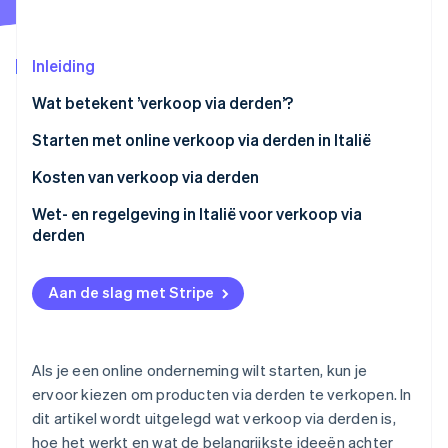
Oprichting van een start-up
Climate
Ecosysteem
Inleiding
CO₂-verwijdering
Partners
Identity
Wat betekent ’verkoop via derden’?
Stripe App Marketplace
Online identiteitsverificatie
Voordelen van verkoop via derden
Starten met online verkoop via derden in Italië
Nadelen van verkoop via derden
Starten met de onderneming
Kosten van verkoop via derden
Een verkoopkanaal selecteren
Wet- en regelgeving in Italië voor verkoop via
Stripe Sessions 2026
derden
Producten identificeren
Ontdek hoe Stripe de economische infrastructuu
Nu bekijken
Italiaanse Wet op het consumentenrecht
Leveranciers kiezen
Aan de slag met Stripe
E-commercerichtlijn
Wetgeving inzake productveiligheid
Als je een online onderneming wilt starten, kun je
Privacy en bescherming van persoonsgegevens
ervoor kiezen om producten via derden te verkopen. In
dit artikel wordt uitgelegd wat verkoop via derden is,
Facturatie en btw
hoe het werkt en wat de belangrijkste ideeën achter