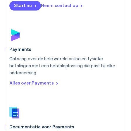
English
Start nu
Neem contact op
Noorwegen
English
Oostenrijk
Deutsch
English
Polen
English
Portugal
Português
English
Payments
Roemenië
Ontvang over de hele wereld online en fysieke
English
betalingen met een betaaloplossing die past bij elke
Singapore
English
简体中文
onderneming.
Slovenië
Alles over Payments
English
Italiano
Slowakije
English
Spanje
Español
English
Thailand
ไทย
English
Documentatie voor Payments
Tsjechië