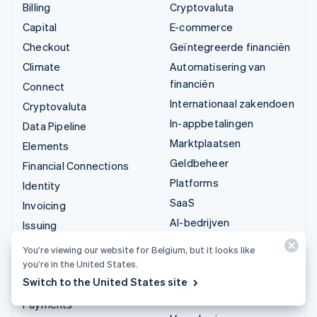
Billing
Cryptovaluta
Capital
E-commerce
Checkout
Geïntegreerde financiën
Climate
Automatisering van
financiën
Connect
Internationaal zakendoen
Cryptovaluta
In-appbetalingen
Data Pipeline
Marktplaatsen
Elements
Geldbeheer
Financial Connections
Platforms
Identity
SaaS
Invoicing
AI-bedrijven
Issuing
Creator economy
Link
You’re viewing our website for Belgium, but it looks like
Gaming
Managed Payments
you’re in the United States.
Horeca, reizen en vrije
Switch to the United States site
Betaallinks
tijd
Payments