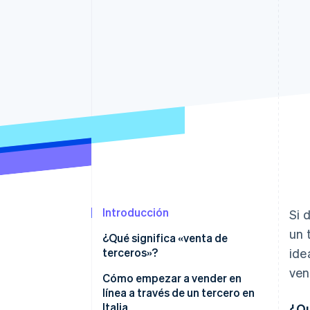
Authorization Boost
Optimizaciones de aceptación
Link
Proceso de compra acelerado
Financial Connections
Datos de ctas. financieras
vinculadas
Introducción
Si 
un 
¿Qué significa «venta de
terceros»?
ide
ven
Ventajas de la venta de terceros
Cómo empezar a vender en
línea a través de un tercero en
Desventajas de la venta de
Italia
¿Qu