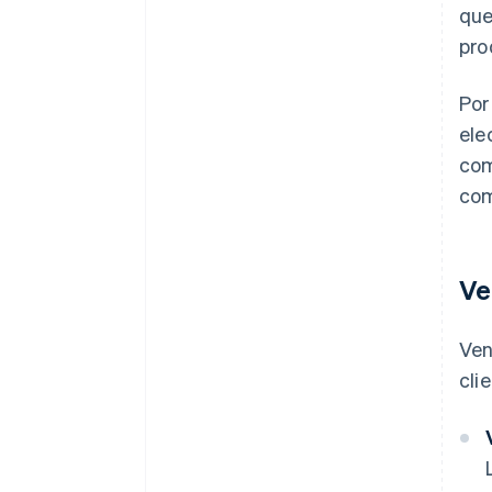
que
pro
Por
ele
com
com
Ve
Ven
cli