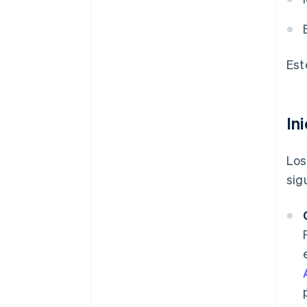
Est
In
Los
sig