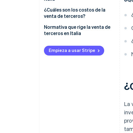
terceros
Inicio de la empresa
¿Cuáles son los costos de la
venta de terceros?
Selección de un canal de ventas
Normativa que rige la venta de
Identificación de los productos
terceros en Italia
Elección de proveedores
Código del Consumidor italiano
Empieza a usar Stripe
Directiva sobre el comercio
electrónico
Legislación sobre la seguridad
de los productos
¿
Privacidad y protección de los
datos personales
La 
Facturación e IVA
inv
pro
tam