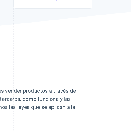
Sesiones de Stripe
2026
Descubre cómo Stripe
construye la
infraestructura
económica para la IA.
Mirar ahora
 es vender productos a través de
e terceros, cómo funciona y las
s las leyes que se aplican a la