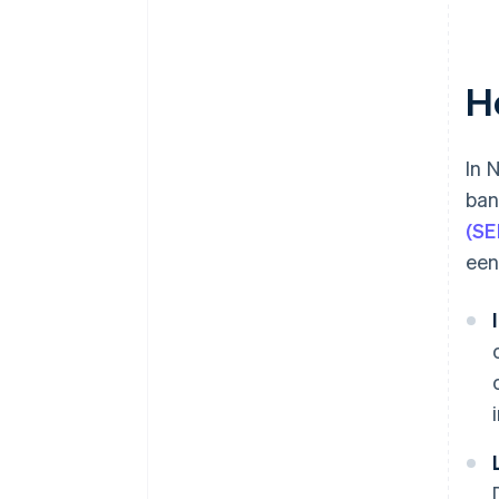
H
In 
ban
(SE
een