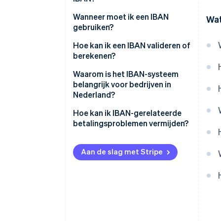
Wat maakt het IBAN-systeem
Wanneer moet ik een IBAN
Wat
betrouwbaar
gebruiken?
Hoe kan ik een IBAN valideren of
berekenen?
Best practices
Waarom is het IBAN-systeem
belangrijk voor bedrijven in
Nederland?
Het opent toegang tot de
Hoe kan ik IBAN-gerelateerde
Europese markt
betalingsproblemen vermijden?
Het is verplicht voor
Controleer altijd de IBAN dubbel
eurotransacties
Aan de slag met Stripe
Gebruik validatietools
Het vermindert betalingsfouten
Let op verwarring tussen letters
en vertragingen
en cijfers
Het zorgt voor meer tijdige
Verifieer de eigenaar van de
betalingen over de grens
rekening wanneer mogelijk