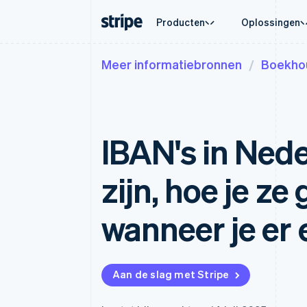
Producten
Oplossingen
Meer informatiebronnen
Boekho
Per fase
Documentatie
Meer informatie
Per toep
Support
Betalingen
Omzet
Grote ondernemingen
Stripe-documentatie
Blog
Agentic
Onderst
Payments
Billing
Start-ups
API-referentie
Ervaringen van klanten
Cryptov
Beheerd
Online betalingen
Terugkerende inkom
Library's en SDK's
Whitepapers
E-comm
Professi
Managed Payments
Metronome
Stripe Apps
IBAN's in Nede
Geïnteg
Merchant of record-oplossing
Facturatie naar gebr
Automati
Payment links
Abonnementen
Interna
Betalingen zonder code
Abonnementsbehee
In-appb
zijn, hoe je ze
Checkout
Invoicing
Marktpl
Kant-en-klare
Eenmalig of terugke
Geldbe
betalingsinterfaces
Tax
Platfor
wanneer je er 
Autom. omzetbelast
Elements
SaaS
Flexibele UI-componenten
Revenue Recogniti
Automatische boek
Betaalmethoden
Toegang tot meer dan 125
Stripe Sigma
Rapporten op maat
Terminal
Aan de slag met Stripe
Fysieke betalingen
Data Pipeline
Gegevenssynchronis
Authorization Boost
Optimaliseer de acceptatie