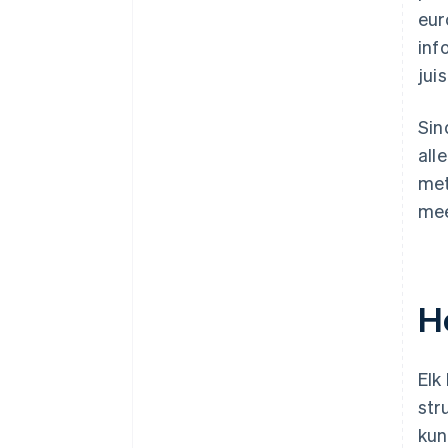
eur
inf
jui
Sin
all
met
mee
H
Elk
str
kun