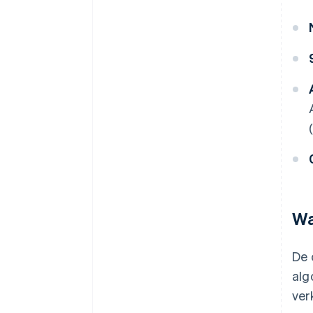
Wa
De 
alg
ver