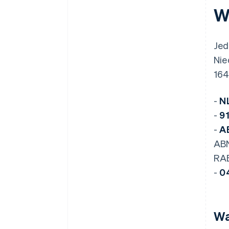
W
Jed
Nie
164
-
NL
-
91
-
A
ABN
RAB
-
0
Wa