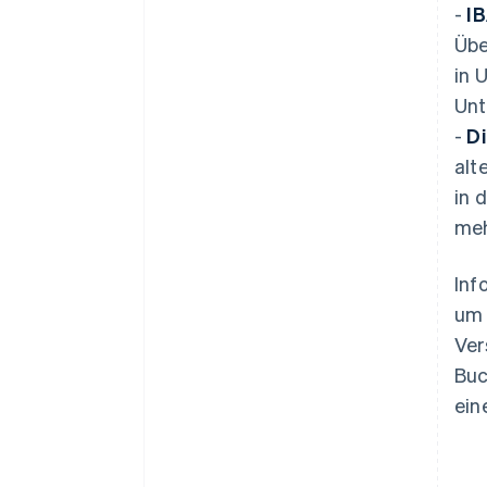
-
IB
Übe
in 
Unt
-
Di
alt
in 
meh
Inf
um 
Ver
Buc
ein