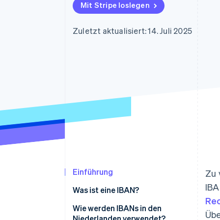
Optimierung der
Datensynchronisier
Mit Stripe loslegen
Autorisierungsraten
Link
Beschleunigter Bezahlvorgang
Zuletzt aktualisiert: 14. Juli 2025
Financial Connections
Verbundene Finanzdaten
Einführung
Zu 
IBA
Was ist eine IBAN?
Re
Wie werden IBANs in den
Übe
Niederlanden verwendet?