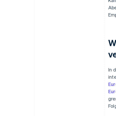
Kan
Abe
Emp
W
v
In 
int
Eur
Eu
gre
Fol