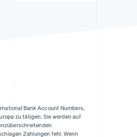
Stripe-Sessions 2026
Erfahren Sie, wie Stripe
Lösungen für die
Wirtschaftsinfrastruktur
für KI aufbaut.
Jetzt ansehen
ernational Bank Account Numbers,
uropa zu tätigen. Sie werden auf
renzüberschreitenden
 schlagen Zahlungen fehl. Wenn