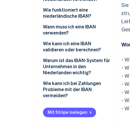
Sie
BICs oder SWIFT-Codes
Wie funktioniert eine
str
niederländische IBAN?
Lei
Was macht das IBAN-System
Wann muss ich eine IBAN
Ges
zuverlässig?
verwenden?
Wie kann ich eine IBAN
Wor
validieren oder berechnen?
- W
Best Practices
Warum ist das IBAN-System für
Unternehmen in den
- W
Niederlanden wichtig?
- W
Es erschließt den Zugang zum
Wie kann ich bei Zahlungen
- W
europäischen Markt
Probleme mit der IBAN
- W
vermeiden?
- W
Es ist obligatorisch für Euro-
Transaktionen
Überprüfen Sie die IBAN immer
- W
Mit Stripe loslegen
Es reduziert Fehler und
Verwenden Sie Validierungs-
Verzögerungen bei Zahlungen
Tools