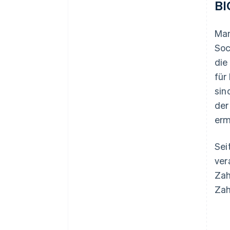
BI
Man
Soc
die
für
sin
der
erm
Sei
ver
Zah
Zah