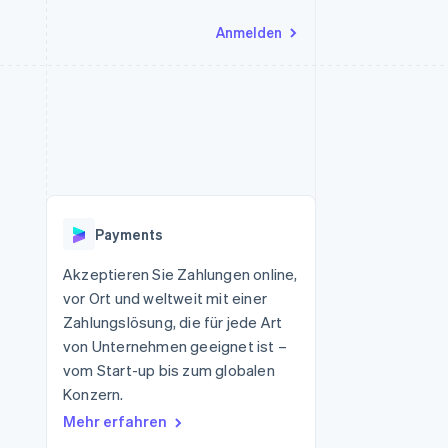
Anmelden
Ressourcen
Ecosystem
Kontakt
nd Marktplätze
Mehr
App-Integrationen
Partner
Sales-Team kontaktieren
Product roadmap
Code-Beispiele
Stripe App-Marktplatz
Partner werden
Ausblick
 Plattformen
Entwickler-Blog
eit
API-Status
Radar
Betrugsprävention
Payments
Atlas
onen
Start-up-Gründung
Akzeptieren Sie Zahlungen online,
vor Ort und weltweit mit einer
Climate
CO₂-Entnahme
Zahlungslösung, die für jede Art
von Unternehmen geeignet ist –
Identity
Online-Identitätsprüfung
vom Start-up bis zum globalen
Konzern.
Mehr erfahren