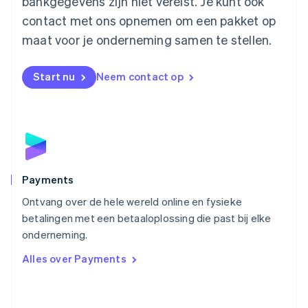
bankgegevens zijn niet vereist. Je kunt ook
Español
English
contact met ons opnemen om een pakket op
Nederland
maat voor je onderneming samen te stellen.
Nederlands
English
Nieuw-Zeeland
English
Start nu
Neem contact op
Noorwegen
English
Oostenrijk
Deutsch
English
Polen
English
Portugal
Português
English
Payments
Roemenië
Ontvang over de hele wereld online en fysieke
English
betalingen met een betaaloplossing die past bij elke
Singapore
English
简体中文
onderneming.
Slovenië
Alles over Payments
English
Italiano
Slowakije
English
Spanje