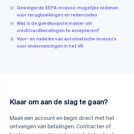
English
Geweigerde SEPA-incasso: mogelijke redenen
India
voor terugboekingen en redencodes
English
Wat is de goedkoopste manier om
Italië
Italiano
English
creditcardbetalingen te accepteren?
Japan
Voor- en nadelen van automatische incasso's
日本語
English
voor ondernemingen in het VK
Kroatië
English
Italiano
Letland
English
Liechtenstein
Deutsch
English
Litouwen
English
Luxemburg
Klaar om aan de slag te gaan?
Français
Deutsch
English
Maleisië
English
简体中文
Maak een account en begin direct met het
Malta
ontvangen van betalingen. Contracten of
English
Mexico