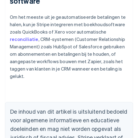
software
Om het meeste uit je geautomatiseerde betalingen te
halen, kun je Stripe integreren met boekhoudsoftware
zoals QuickBooks of Xero voor automatische
reconciliatie
, CRM-systemen (Customer Relationship
Management) zoals HubSpot of Salesforce gebruiken
om abonnementen en betalingen bij te houden, of
aangepaste workflows bouwen met Zapier, zoals het
taggen van klanten in je CRM wanneer een betaling is
gelukt.
Australië
English
België
Nederlands
Français
Deutsch
English
De inhoud van dit artikel is uitsluitend bedoeld
Brazilië
voor algemene informatieve en educatieve
Português
English
Bulgarije
doeleinden en mag niet worden opgevat als
English
juridisch of fiscaal advies. Stripe verklaart of
Canada