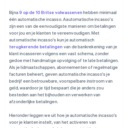
Terugkerende betalingen automatiseren
Betalingen monitoren en problemen oplossen
Bijna
9 op de 10 Britse volwassenen
hebben minimaal
Klanten informeren
één automatische incasso. Aautomatische incasso's
Aan de regels blijven voldoen
zijn een van de eenvoudigste manieren om betalingen
Mislukte betalingen afhandelen
Controleren en verbeteren
voor jou en je klanten te vereenvoudigen. Met
Stripe koppelen met je andere software
automatische incasso's kun je automatisch
terugkerende betalingen
van de bankrekening van je
klant incasseren volgens een vast schema, zonder
gedoe met handmatige opvolging of te late betalingen.
Als je lidmaatschappen, abonnementen of regelmatige
facturen beheert, geven automatische incasso's je
bedrijf een betrouwbare, voorspelbare instroom van
geld, waardoor je tijd bespaart die je anders zou
besteden aan het bijhouden en verwerken van
afzonderlijke betalingen.
Hieronder leggen we uit hoe je automatische incasso's
voor je klanten instelt, van het activeren van