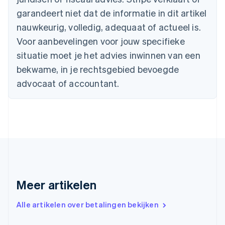
English
Français
garandeert niet dat de informatie in dit artikel
Cyprus
nauwkeurig, volledig, adequaat of actueel is.
English
Denemarken
Voor aanbevelingen voor jouw specifieke
English
situatie moet je het advies inwinnen van een
Duitsland
bekwame, in je rechtsgebied bevoegde
Deutsch
English
Estland
advocaat of accountant.
English
Finland
English
Svenska
Frankrijk
Français
English
Gibraltar
English
Griekenland
English
Meer artikelen
Hongarije
English
Hongkong SAR, China
Alle artikelen over betalingen bekijken
English
简体中文
Ierland