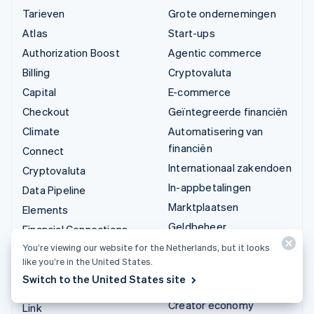
Tarieven
Grote ondernemingen
Atlas
Start-ups
Authorization Boost
Agentic commerce
Billing
Cryptovaluta
Capital
E-commerce
Checkout
Geïntegreerde financiën
Climate
Automatisering van
financiën
Connect
Internationaal zakendoen
Cryptovaluta
In-appbetalingen
Data Pipeline
Marktplaatsen
Elements
Geldbeheer
Financial Connections
Platforms
You’re viewing our website for the Netherlands, but it looks
Identity
like you’re in the United States.
SaaS
Invoicing
Switch to the United States site
AI-bedrijven
Issuing
Creator economy
Link