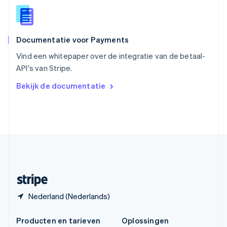
Español
English
Thailand
ไทย
English
Documentatie voor Payments
Tsjechië
English
Vind een whitepaper over de integratie van de betaal-
Vasteland van China
API's van Stripe.
简体中文
English
Verenigd Koninkrijk
Bekijk de documentatie
English
Verenigde Arabische Emiraten
English
Verenigde Staten
English
Español
简体中文
Zweden
Svenska
English
Zwitserland
Deutsch
Français
Italiano
English
Nederland (Nederlands)
Producten en tarieven
Oplossingen