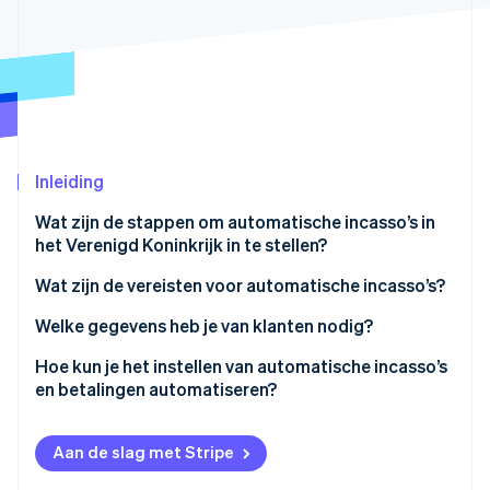
Oprichting van een start-up
Climate
Ecosysteem
CO₂-verwijdering
Partners
Identity
Stripe App Marketplace
Online identiteitsverificatie
Inleiding
Wat zijn de stappen om automatische incasso’s in
het Verenigd Koninkrijk in te stellen?
Stripe Sessions 2026
Ontdek hoe Stripe de economische infrastructuu
Kies hoe je automatische incasso’s wilt verwerken
Wat zijn de vereisten voor automatische incasso’s?
Nu bekijken
Een Service User Number (SUN) aanvragen
Garantie voor automatische incasso
Welke gegevens heb je van klanten nodig?
Je machtigingsproces instellen
Machtiging voor automatische incasso
Hoe kun je het instellen van automatische incasso’s
en betalingen automatiseren?
Klantgegevens verzamelen
Vooraankondiging
Automatische incasso inschakelen
Klanten informeren voordat betalingen beginnen
Service User Number (SUN)
Aan de slag met Stripe
Incassomachtigingen
Beginnen met het incasseren van betalingen
Beveiliging en compliance