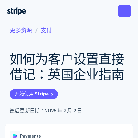
更多资源
支付
按企业阶段
文档
学习
支付
营收
资金管
平台
理
易市
大型企业
Stripe 文档
博客
Payments
Billing
初创企业
API 参考文档
客户案例
如何为客户设置直接
在线支付
经常性收入
Global
Conn
库与 SDK
指南
Managed
Metronome
Payouts
Stripe Apps
Payments
按用量计费
平台
借记：英国企业指南
备案商家解决
Subscriptions
向第三
按应用场景
方案
方打款
支持
订阅管理
Payment links
Crypto
指南
智能体商务
Invoicing
钱包、
加密货币
获取支持
无代码支付
一次性或定期
开始使用 Stripe
稳定币
电子商务
接受线上付款
托管支持方案
Checkout
账单
发行和
嵌入式金融
实施预置结账流程
专业服务
预构建支付界
Tax
发卡基
财务自动化
构建平台或交易市场
最后更新日期：2025 年 2 月 2 日
面
销售税和增值
础设施
全球化企业
管理订阅
Elements
税自动化
应用内支付
提供按用量计费
灵活的 UI 组件
Revenue
交易市场
发行稳定币支持的支付卡
Payment
Recognition
公司
资金管理
通过智能体配置和管理服
methods
会计自动化
Payments
平台
务