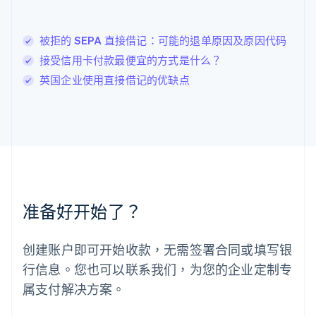
列支敦士登
Deutsch
English
卢森堡
被拒的 SEPA 直接借记：可能的退单原因及原因代码
Français
Deutsch
English
接受信用卡付款最便宜的方式是什么？
罗马尼亚
英国企业使用直接借记的优缺点
English
马尔他
English
马来西亚
English
简体中文
美国
English
Español
简体中文
墨西哥
Español
English
准备好开始了？
挪威
English
葡萄牙
创建账户即可开始收款，无需签署合同或填写银
Português
English
行信息。您也可以联系我们，为您的企业定制专
日本
日本語
English
属支付解决方案。
瑞典
Svenska
English