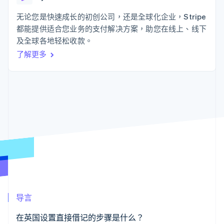
接入 125+ 种支
Stripe Sigma
产品路线图
SaaS
付方式
自定义报告
Sessions 年度大会
无论您是快速成长的初创公司，还是全球化企业，Stripe
Authorization
Data Pipeline
招聘
都能提供适合您业务的支付解决方案，助您在线上、线下
Boost
数据同步
资讯中心
支付成功率优
资源
及全球各地轻松收款。
Stripe Press
化
按行业
了解更多
Link
应用集成
加速结账
AI 企业
代码示例
创作者经济
开发者博客
联系
游戏
API 状态
酒店、旅游与休闲
联系销售
保险
成为合作伙伴
更多
媒体与娱乐
Product roadmap
非营利组织
了解未来规划
专业服务
公共部门
Radar
零售
欺诈防范
Atlas
初创企业注册
生态系统
Climate
导言
碳移除
合作伙伴
Stripe App Marketplace
在英国设置直接借记的步骤是什么？