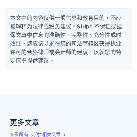
波兰
English
丹麦
本文中的内容仅供一般信息和教育目的，不应
English
被解释为法律或税务建议。Stripe 不保证或担
德国
保文章中信息的准确性、完整性、充分性或时
Deutsch
English
法国
效性。您应该寻求在您的司法管辖区获得执业
Français
English
许可的合格律师或会计师的建议，以就您的特
芬兰
定情况提供建议。
English
Svenska
荷兰
Nederlands
English
加拿大
English
Français
捷克
English
克罗地亚
English
Italiano
拉脱维亚
更多文章
English
立陶宛
查看所有“支付”相关文章
English