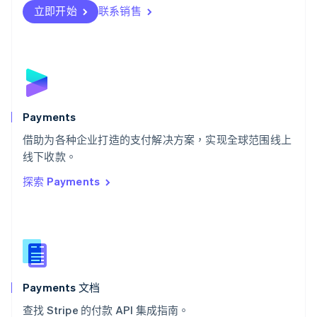
瑞士
立即开始
联系销售
Deutsch
Français
Italiano
English
塞浦路斯
English
斯洛伐克
English
斯洛文尼亚
English
Italiano
Payments
泰国
ไทย
English
借助为各种企业打造的支付解决方案，实现全球范围线上
希腊
线下收款。
English
探索 Payments
西班牙
Español
English
新加坡
English
简体中文
新西兰
English
匈牙利
English
Payments 文档
意大利
查找 Stripe 的付款 API 集成指南。
Italiano
English