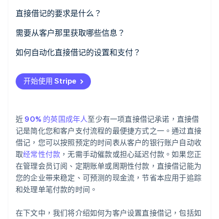
选择如何管理直接借记
直接借记的要求是什么？
获取服务用户编号 (SUN)
直接借记担保
需要从客户那里获取哪些信息？
Stripe Sessions 2026
了解 Stripe 如何为 AI 构建经济基础设施。
设置授权流程
直接借记授权书
如何自动化直接借记的设置和支付？
立即观看
收集客户信息
提前通知
启用直接借记
开始使用 Stripe
在付款前通知客户
服务用户编号 (SUN)
收集授权书
开始收款
安全性与合规性
自动化经常性付款
近
90% 的英国成年人
至少有一项直接借记承诺，直接借
监控付款并处理问题
通知客户
记是简化您和客户支付流程的最便捷方式之一。通过直接
借记，您可以按照预定的时间表从客户的银行账户自动收
确保合规
处理付款失败
取
经常性付款
，无需手动催款或担心延迟付款。如果您正
在管理会员订阅、定期账单或周期性付款，直接借记能为
评估并优化
将 Stripe 连接到您的其他软件
您的企业带来稳定、可预测的现金流，节省本应用于追踪
和处理单笔付款的时间。
在下文中，我们将介绍如何为客户设置直接借记，包括如