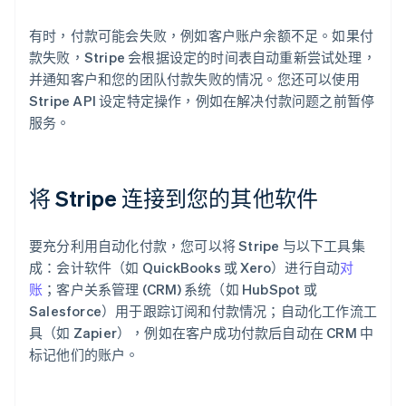
有时，付款可能会失败，例如客户账户余额不足。如果付
款失败，Stripe 会根据设定的时间表自动重新尝试处理，
并通知客户和您的团队付款失败的情况。您还可以使用
Stripe API 设定特定操作，例如在解决付款问题之前暂停
服务。
阿联酋
English
爱尔兰
English
将 Stripe 连接到您的其他软件
爱沙尼亚
English
奥地利
要充分利用自动化付款，您可以将 Stripe 与以下工具集
Deutsch
English
成：会计软件（如 QuickBooks 或 Xero）进行自动
对
澳大利亚
账
；客户关系管理 (CRM) 系统（如 HubSpot 或
English
巴西
Salesforce）用于跟踪订阅和付款情况；自动化工作流工
Português
English
具（如 Zapier），例如在客户成功付款后自动在 CRM 中
保加利亚
标记他们的账户。
English
比利时
Nederlands
Français
Deutsch
English